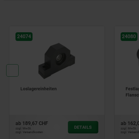
24074
24080
Loslagereinheiten
Festlager
Flanscha
ab
189,67 CHF
ab
162,03
DETAILS
zzgl. MwSt.
zzgl. MwSt.
zzgl. Versandkosten
zzgl. Versandkos