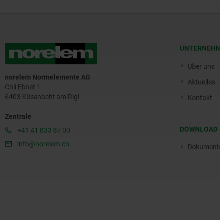
UNTERNEH
Über uns
norelem Normelemente AG
Aktuelles
Chli Ebnet 1
6403 Küssnacht am Rigi
Kontakt
Zentrale
DOWNLOAD
+41 41 833 87 00
info@norelem.ch
Dokument