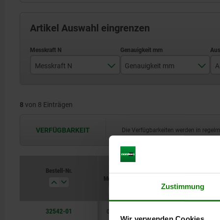
Artikel Auswahl eingrenzen
Messkraft N
Genauigkeit mm
A
0,6 - 1,10
0,005
8
von 8 Einträgen
0,65 - 0,9
0,010
0,7 - 0,95
VERFÜGBARKEIT
Die Verfügbarkeiten werden in regel
Bestell-Nr.
Messkraft N
Genauigkeit mm
Ausführ
Zustimmung
32542-01
0,6 - 1,10
0,005
Messu
Wir verwenden Cookies