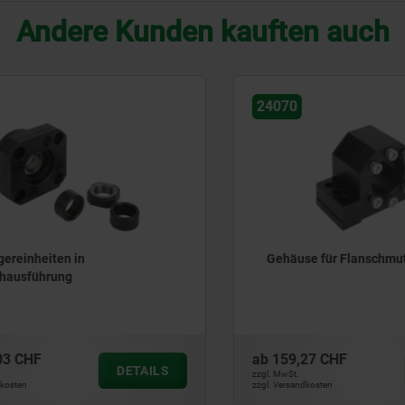
Andere Kunden kauften auch
24070
einheiten in
Gehäuse für Flanschmutte
usführung
 CHF
ab
159,27 CHF
DETAILS
zzgl. MwSt.
ten
zzgl. Versandkosten