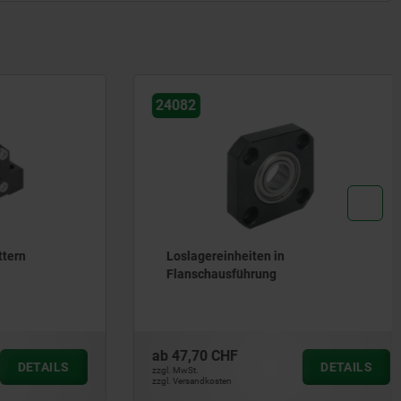
24082
rn
Loslagereinheiten in
Flanschausführung
ab
47,70 CHF
DETAILS
DETAILS
zzgl. MwSt.
zzgl. Versandkosten