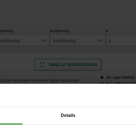
usführung
Ausführung
A
Messuhr
Preset
65,9
TABELLE VERGRÖSSERN
Messuhr mit Kalibrierzertifikat
78,4
Ab Lager lieferbar
mäßigen Abständen mehrmals täglich aktualisiert.
In 1-2 Wochen lie
ung
Ausführung
A
B
W2
PIX
Wiederholprä
µm
Details
hr
Preset
78,4
53,4
25
0,001
2 (±2s)