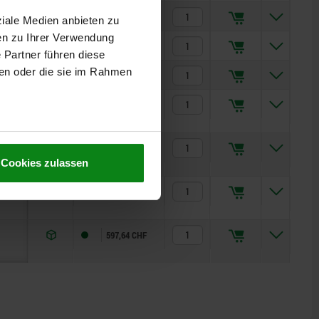
589,41 CHF
ziale Medien anbieten zu
en zu Ihrer Verwendung
678,45 CHF
 Partner führen diese
ben oder die sie im Rahmen
546,11 CHF
736,47 CHF
628,62 CHF
Cookies zulassen
726,78 CHF
597,64 CHF