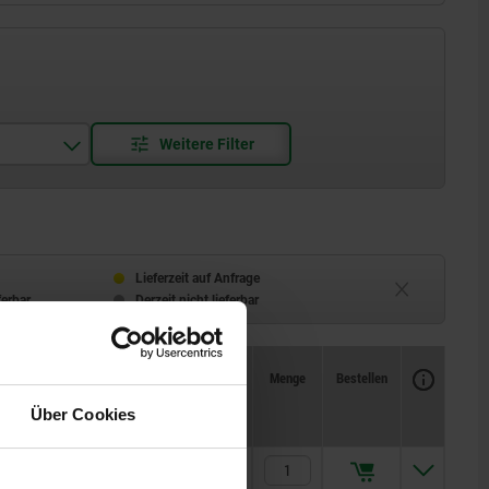
Lieferzeit auf Anfrage
ferbar
Derzeit nicht lieferbar
Verfügbarkeit
CAD
Menge
Bestellen
zision
Preis
Über Cookies
688,35 CHF