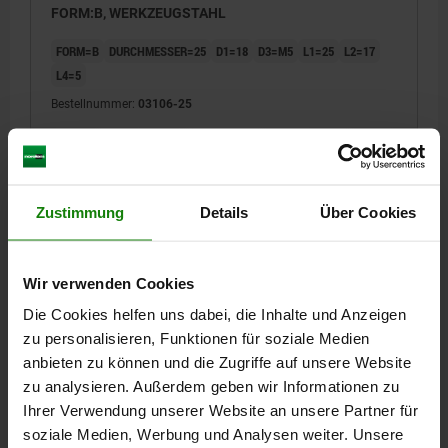
FORM:B, WERKZEUGSTAHL
FORM=B
DURCHMESSER=25
D1=18
D3=M5
L1=25
L2=17
L4=5
Bestellnummer:
03106-25
29,00 CHF
DETAILS
zzgl. MwSt.
zzgl. Versandkosten
Zustimmung
Details
Über Cookies
03106
Wir verwenden Cookies
Die Cookies helfen uns dabei, die Inhalte und Anzeigen
zu personalisieren, Funktionen für soziale Medien
anbieten zu können und die Zugriffe auf unsere Website
zu analysieren. Außerdem geben wir Informationen zu
Ihrer Verwendung unserer Website an unsere Partner für
AUFNAHMEBOLZEN ABZIEHBAR, MIT KOPF, D=10,
FORM:D, WERKZEUGSTAHL
soziale Medien, Werbung und Analysen weiter. Unsere