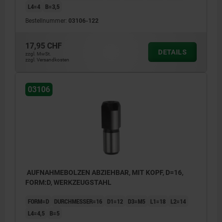
L4=4
B=3,5
Bestellnummer:
03106-122
17,95 CHF
DETAILS
zzgl. MwSt.
zzgl. Versandkosten
03106
AUFNAHMEBOLZEN ABZIEHBAR, MIT KOPF, D=16,
FORM:D, WERKZEUGSTAHL
FORM=D
DURCHMESSER=16
D1=12
D3=M5
L1=18
L2=14
L4=4,5
B=5