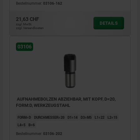
Bestellnummer:
03106-162
21,63 CHF
DETAILS
zzgl. MwSt.
zzgl. Versandkosten
03106
AUFNAHMEBOLZEN ABZIEHBAR, MIT KOPF, D=20,
FORM:D, WERKZEUGSTAHL
FORM=D
DURCHMESSER=20
D1=14
D3=M5
L1=22
L2=15
L4=5
B=6
Bestellnummer:
03106-202