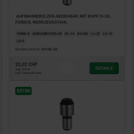
AUFNAHMEBOLZEN ABZIEHBAR, MIT KOPF, D=20,
FORM:B, WERKZEUGSTAHL
FORM=B
DURCHMESSER=20
D1=14
D3=M5
L1=22
L2=15
L4=5
Bestellnummer:
03106-20
22,02 CHF
DETAILS
zzgl. MwSt.
zzgl. Versandkosten
03106