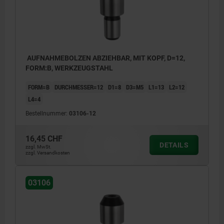
AUFNAHMEBOLZEN ABZIEHBAR, MIT KOPF, D=12,
FORM:B, WERKZEUGSTAHL
FORM=B
DURCHMESSER=12
D1=8
D3=M5
L1=13
L2=12
L4=4
Bestellnummer:
03106-12
16,45 CHF
DETAILS
zzgl. MwSt.
zzgl. Versandkosten
03106