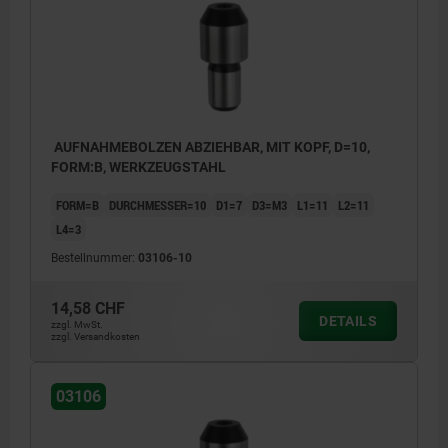
AUFNAHMEBOLZEN ABZIEHBAR, MIT KOPF, D=10,
FORM:B, WERKZEUGSTAHL
FORM=B
DURCHMESSER=10
D1=7
D3=M3
L1=11
L2=11
L4=3
Bestellnummer:
03106-10
14,58 CHF
DETAILS
zzgl. MwSt.
zzgl. Versandkosten
03106