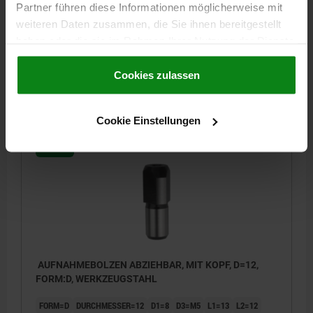
Partner führen diese Informationen möglicherweise mit
FORM=D
DURCHMESSER=10
D1=7
D3=M3
L1=11
L2=11
weiteren Daten zusammen, die Sie ihnen bereitgestellt
L4=3
B=3
haben oder die sie im Rahmen Ihrer Nutzung der Dienste
Bestellnummer:
03106-102
gesammelt haben.
Cookie Richtlinien
Impressum
|
Datenschutz
|
AGB
Cookies zulassen
16,76 CHF
DETAILS
zzgl. MwSt.
zzgl. Versandkosten
Cookie Einstellungen
03106
AUFNAHMEBOLZEN ABZIEHBAR, MIT KOPF, D=12,
FORM:D, WERKZEUGSTAHL
FORM=D
DURCHMESSER=12
D1=8
D3=M5
L1=13
L2=12