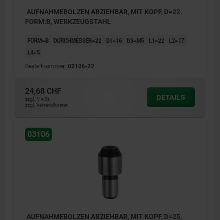
AUFNAHMEBOLZEN ABZIEHBAR, MIT KOPF, D=22,
FORM:B, WERKZEUGSTAHL
FORM=B
DURCHMESSER=22
D1=16
D3=M5
L1=22
L2=17
L4=5
Bestellnummer:
03106-22
24,68 CHF
DETAILS
zzgl. MwSt.
zzgl. Versandkosten
03106
AUFNAHMEBOLZEN ABZIEHBAR, MIT KOPF, D=25,