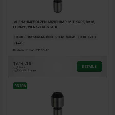
AUFNAHMEBOLZEN ABZIEHBAR, MIT KOPF, D=16,
FORM:B, WERKZEUGSTAHL
FORM=B
DURCHMESSER=16
D1=12
D3=M5
L1=18
L2=14
L4=4,5
Bestellnummer:
03106-16
19,14 CHF
DETAILS
zzgl. MwSt.
zzgl. Versandkosten
03106