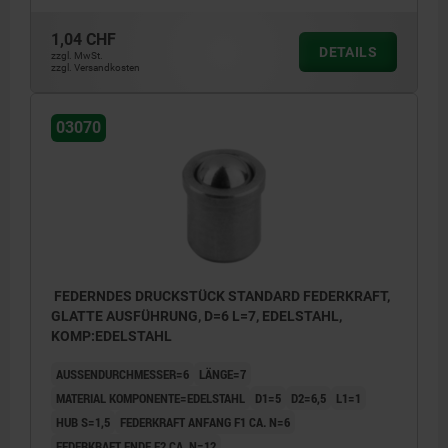
1,04 CHF
DETAILS
zzgl. MwSt.
zzgl. Versandkosten
03070
FEDERNDES DRUCKSTÜCK STANDARD FEDERKRAFT,
GLATTE AUSFÜHRUNG, D=6 L=7, EDELSTAHL,
KOMP:EDELSTAHL
AUSSENDURCHMESSER=6
LÄNGE=7
MATERIAL KOMPONENTE=EDELSTAHL
D1=5
D2=6,5
L1=1
HUB S=1,5
FEDERKRAFT ANFANG F1 CA. N=6
FEDERKRAFT ENDE F2 CA. N=12