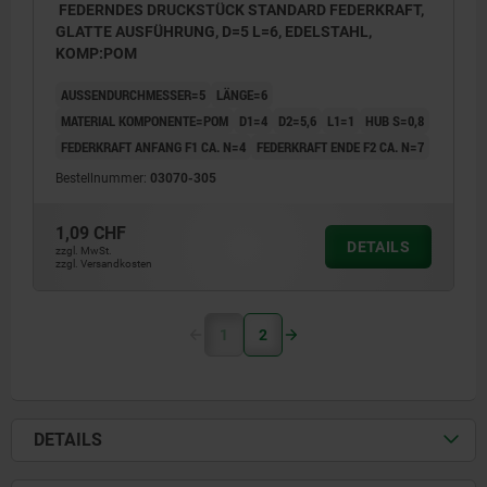
FEDERNDES DRUCKSTÜCK STANDARD FEDERKRAFT,
GLATTE AUSFÜHRUNG, D=5 L=6, EDELSTAHL,
KOMP:POM
AUSSENDURCHMESSER=5
LÄNGE=6
MATERIAL KOMPONENTE=POM
D1=4
D2=5,6
L1=1
HUB S=0,8
FEDERKRAFT ANFANG F1 CA. N=4
FEDERKRAFT ENDE F2 CA. N=7
Bestellnummer:
03070-305
1,09 CHF
DETAILS
zzgl. MwSt.
zzgl. Versandkosten
1
2
DETAILS