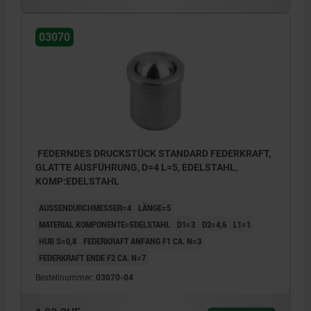
03070
FEDERNDES DRUCKSTÜCK STANDARD FEDERKRAFT,
GLATTE AUSFÜHRUNG, D=4 L=5, EDELSTAHL,
KOMP:EDELSTAHL
AUSSENDURCHMESSER=4
LÄNGE=5
MATERIAL KOMPONENTE=EDELSTAHL
D1=3
D2=4,6
L1=1
HUB S=0,8
FEDERKRAFT ANFANG F1 CA. N=3
FEDERKRAFT ENDE F2 CA. N=7
Bestellnummer:
03070-04