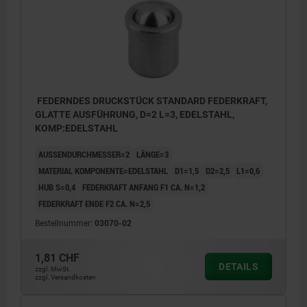
FEDERNDES DRUCKSTÜCK STANDARD FEDERKRAFT,
GLATTE AUSFÜHRUNG, D=2 L=3, EDELSTAHL,
KOMP:EDELSTAHL
AUSSENDURCHMESSER=2
LÄNGE=3
MATERIAL KOMPONENTE=EDELSTAHL
D1=1,5
D2=2,5
L1=0,6
HUB S=0,4
FEDERKRAFT ANFANG F1 CA. N=1,2
FEDERKRAFT ENDE F2 CA. N=2,5
Bestellnummer:
03070-02
1,81 CHF
DETAILS
zzgl. MwSt.
zzgl. Versandkosten