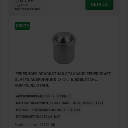
1,03 CHF
DETAILS
zzgl. MwSt.
zzgl. Versandkosten
03070
FEDERNDES DRUCKSTÜCK STANDARD FEDERKRAFT,
GLATTE AUSFÜHRUNG, D=5 L=6, EDELSTAHL,
KOMP:EDELSTAHL
AUSSENDURCHMESSER=5
LÄNGE=6
MATERIAL KOMPONENTE=EDELSTAHL
D1=4
D2=5,6
L1=1
HUB S=1
FEDERKRAFT ANFANG F1 CA. N=4
FEDERKRAFT ENDE F2 CA. N=7
Bestellnummer:
03070-05