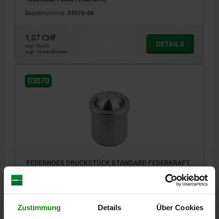
Bestellnummer:
03070-06
1,07 CHF
DETAILS
zzgl. MwSt.
zzgl. Versandkosten
03070
FEDERNDES DRUCKSTÜCK STANDARD FEDERKRAFT,
GLATTE AUSFÜHRUNG, D=8 L=9, EDELSTAHL,
KOMP:EDELSTAHL
AUSSENDURCHMESSER=8
LÄNGE=9
Zustimmung
Details
Über Cookies
MATERIAL KOMPONENTE=EDELSTAHL
D1=6,5
D2=8,5
L1=1