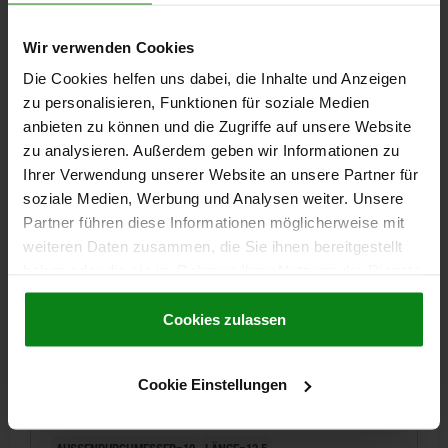
HUB S=1,8
FEDERKRAFT ANFANG F1 CA. N=6
FEDERKRAFT ENDE F2 CA. N=12
Wir verwenden Cookies
Bestellnummer:
03070-08
Die Cookies helfen uns dabei, die Inhalte und Anzeigen
zu personalisieren, Funktionen für soziale Medien
1,29 CHF
anbieten zu können und die Zugriffe auf unsere Website
DETAILS
zzgl. MwSt.
zzgl. Versandkosten
zu analysieren. Außerdem geben wir Informationen zu
Ihrer Verwendung unserer Website an unsere Partner für
soziale Medien, Werbung und Analysen weiter. Unsere
03070
Partner führen diese Informationen möglicherweise mit
weiteren Daten zusammen, die Sie ihnen bereitgestellt
haben oder die sie im Rahmen Ihrer Nutzung der Dienste
gesammelt haben.
Cookie Richtlinien
Impressum
|
Datenschutz
|
AGB
Cookies zulassen
FEDERNDES DRUCKSTÜCK STANDARD FEDERKRAFT,
Cookie Einstellungen
GLATTE AUSFÜHRUNG, D=10 L=13,5, EDELSTAHL,
KOMP:EDELSTAHL
AUSSENDURCHMESSER=10
LÄNGE=13,5