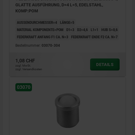
GLATTE AUSFÜHRUNG, D=4 L=5, EDELSTAHL,
KOMP:POM
AUSSENDURCHMESSER=4
LÄNGE=5
MATERIAL KOMPONENTE=POM
D1=3
D2=4,6
L1=1
HUB S=0,6
FEDERKRAFT ANFANG F1 CA. N=3
FEDERKRAFT ENDE F2 CA. N=7
Bestellnummer:
03070-304
1,08 CHF
DETAILS
zzgl. MwSt.
zzgl. Versandkosten
03070