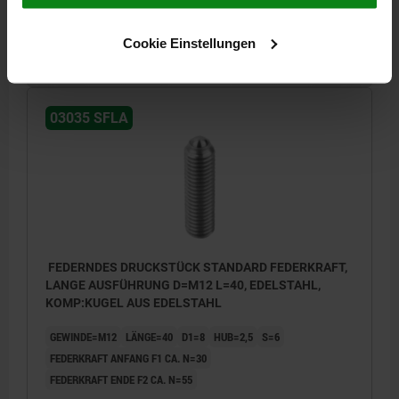
7,11 CHF
Cookie Einstellungen
DETAILS
zzgl. MwSt.
zzgl. Versandkosten
03035 SFLA
FEDERNDES DRUCKSTÜCK STANDARD FEDERKRAFT,
LANGE AUSFÜHRUNG D=M12 L=40, EDELSTAHL,
KOMP:KUGEL AUS EDELSTAHL
GEWINDE=M12
LÄNGE=40
D1=8
HUB=2,5
S=6
FEDERKRAFT ANFANG F1 CA. N=30
FEDERKRAFT ENDE F2 CA. N=55