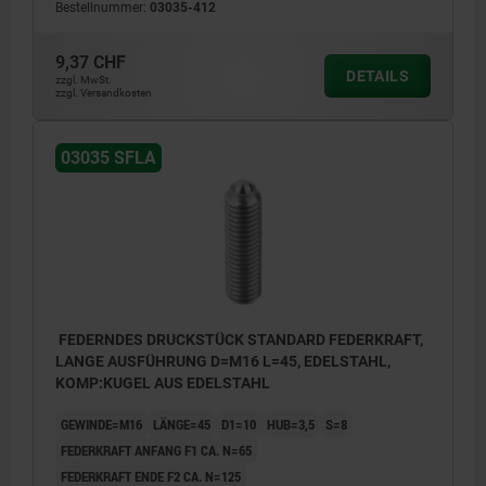
Bestellnummer:
03035-412
9,37 CHF
DETAILS
zzgl. MwSt.
zzgl. Versandkosten
03035 SFLA
FEDERNDES DRUCKSTÜCK STANDARD FEDERKRAFT,
LANGE AUSFÜHRUNG D=M16 L=45, EDELSTAHL,
KOMP:KUGEL AUS EDELSTAHL
GEWINDE=M16
LÄNGE=45
D1=10
HUB=3,5
S=8
FEDERKRAFT ANFANG F1 CA. N=65
FEDERKRAFT ENDE F2 CA. N=125