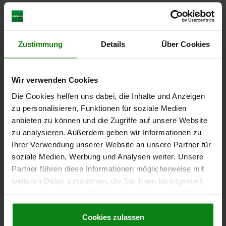
6,14 CHF
DETAILS
zzgl. MwSt.
zzgl. Versandkosten
Zustimmung
Details
Über Cookies
03035 SFLA
Wir verwenden Cookies
Die Cookies helfen uns dabei, die Inhalte und Anzeigen
zu personalisieren, Funktionen für soziale Medien
anbieten zu können und die Zugriffe auf unsere Website
zu analysieren. Außerdem geben wir Informationen zu
Ihrer Verwendung unserer Website an unsere Partner für
FEDERNDES DRUCKSTÜCK STANDARD FEDERKRAFT,
LANGE AUSFÜHRUNG D=M10 L=35, EDELSTAHL,
soziale Medien, Werbung und Analysen weiter. Unsere
KOMP:KUGEL AUS EDELSTAHL
Partner führen diese Informationen möglicherweise mit
weiteren Daten zusammen, die Sie ihnen bereitgestellt
GEWINDE=M10
LÄNGE=35
D1=6
HUB=2
S=5
haben oder die sie im Rahmen Ihrer Nutzung der Dienste
FEDERKRAFT ANFANG F1 CA. N=20
gesammelt haben.
Cookie Richtlinien
FEDERKRAFT ENDE F2 CA. N=35
Impressum
|
Datenschutz
|
AGB
Cookies zulassen
Bestellnummer:
03035-410