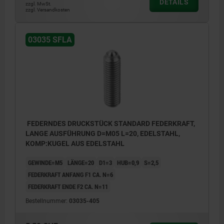
DETAILS
zzgl. MwSt.
zzgl. Versandkosten
03035 SFLA
FEDERNDES DRUCKSTÜCK STANDARD FEDERKRAFT,
LANGE AUSFÜHRUNG D=M05 L=20, EDELSTAHL,
KOMP:KUGEL AUS EDELSTAHL
GEWINDE=M5
LÄNGE=20
D1=3
HUB=0,9
S=2,5
FEDERKRAFT ANFANG F1 CA. N=6
FEDERKRAFT ENDE F2 CA. N=11
Bestellnummer:
03035-405