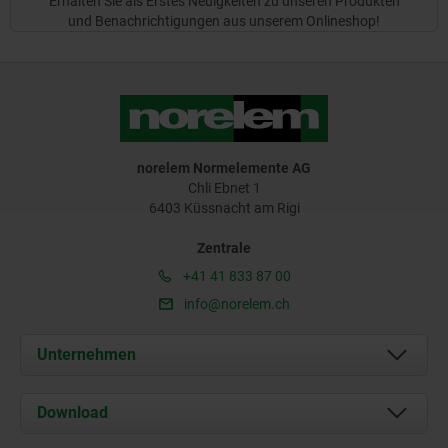
Erhalten Sie als Erstes Neuigkeiten zu unseren Produkten
und Benachrichtigungen aus unserem Onlineshop!
norelem Normelemente AG
Chli Ebnet 1
6403 Küssnacht am Rigi
Zentrale
+41 41 833 87 00
info@norelem.ch
Unternehmen
Über uns
Download
Aktuelles