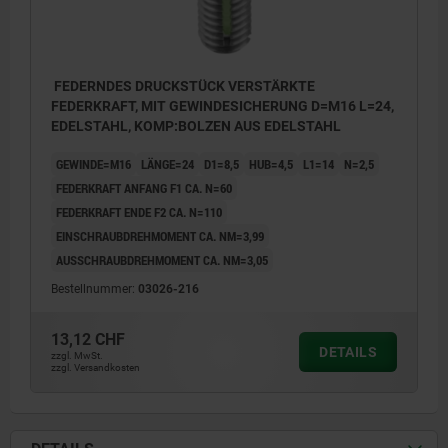
FEDERNDES DRUCKSTÜCK VERSTÄRKTE
FEDERKRAFT, MIT GEWINDESICHERUNG D=M16 L=24,
EDELSTAHL, KOMP:BOLZEN AUS EDELSTAHL
GEWINDE=M16
LÄNGE=24
D1=8,5
HUB=4,5
L1=14
N=2,5
FEDERKRAFT ANFANG F1 CA. N=60
FEDERKRAFT ENDE F2 CA. N=110
EINSCHRAUBDREHMOMENT CA. NM=3,99
AUSSCHRAUBDREHMOMENT CA. NM=3,05
Bestellnummer:
03026-216
13,12 CHF
DETAILS
zzgl. MwSt.
zzgl. Versandkosten