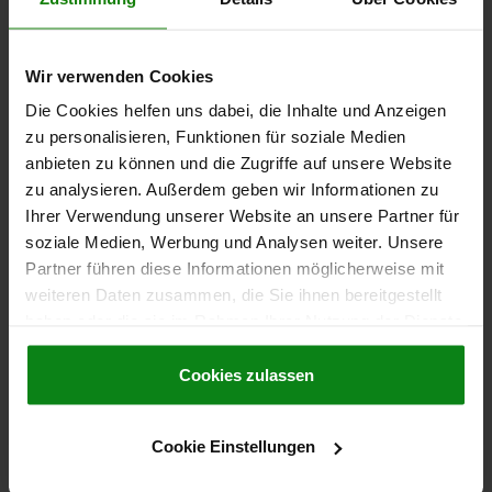
EDELSTAHL, KOMP:BOLZEN AUS EDELSTAHL
GEWINDE=M10
LÄNGE=19
D1=4,5
HUB=2,5
L1=9
N=1,6
FEDERKRAFT ANFANG F1 CA. N=20
Wir verwenden Cookies
FEDERKRAFT ENDE F2 CA. N=54
Die Cookies helfen uns dabei, die Inhalte und Anzeigen
EINSCHRAUBDREHMOMENT CA. NM=1,36
zu personalisieren, Funktionen für soziale Medien
AUSSCHRAUBDREHMOMENT CA. NM=0,62
anbieten zu können und die Zugriffe auf unsere Website
Bestellnummer:
03026-210
zu analysieren. Außerdem geben wir Informationen zu
Ihrer Verwendung unserer Website an unsere Partner für
5,97 CHF
soziale Medien, Werbung und Analysen weiter. Unsere
DETAILS
zzgl. MwSt.
Partner führen diese Informationen möglicherweise mit
zzgl. Versandkosten
weiteren Daten zusammen, die Sie ihnen bereitgestellt
haben oder die sie im Rahmen Ihrer Nutzung der Dienste
03026 VF
gesammelt haben.
Cookie Richtlinien
Impressum
|
Datenschutz
|
AGB
Cookies zulassen
Cookie Einstellungen