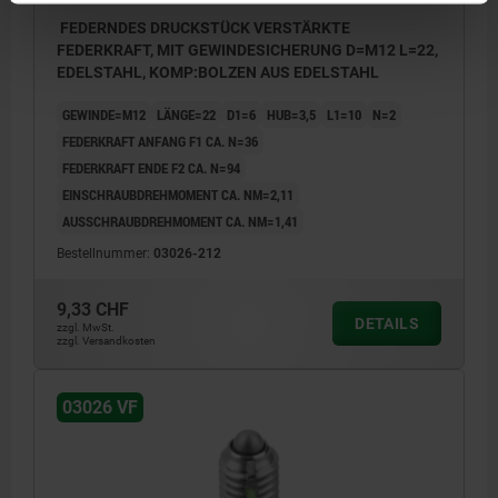
FEDERNDES DRUCKSTÜCK VERSTÄRKTE
FEDERKRAFT, MIT GEWINDESICHERUNG D=M12 L=22,
EDELSTAHL, KOMP:BOLZEN AUS EDELSTAHL
GEWINDE=M12
LÄNGE=22
D1=6
HUB=3,5
L1=10
N=2
FEDERKRAFT ANFANG F1 CA. N=36
FEDERKRAFT ENDE F2 CA. N=94
EINSCHRAUBDREHMOMENT CA. NM=2,11
AUSSCHRAUBDREHMOMENT CA. NM=1,41
Bestellnummer:
03026-212
9,33 CHF
DETAILS
zzgl. MwSt.
zzgl. Versandkosten
03026 VF