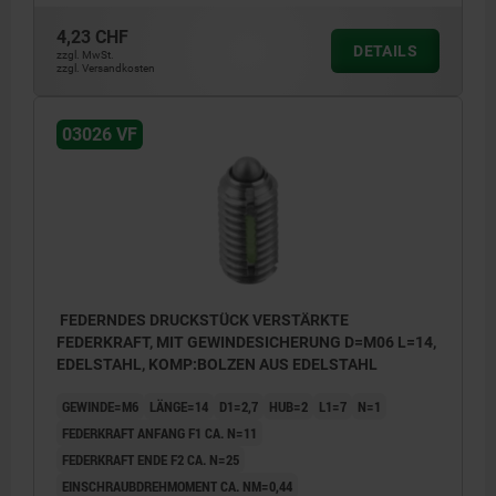
4,23 CHF
DETAILS
zzgl. MwSt.
zzgl. Versandkosten
L2 = ca. zwei Gewindegänge
03026 VF
FEDERNDES DRUCKSTÜCK VERSTÄRKTE
FEDERKRAFT, MIT GEWINDESICHERUNG D=M06 L=14,
EDELSTAHL, KOMP:BOLZEN AUS EDELSTAHL
GEWINDE=M6
LÄNGE=14
D1=2,7
HUB=2
L1=7
N=1
FEDERKRAFT ANFANG F1 CA. N=11
FEDERKRAFT ENDE F2 CA. N=25
EINSCHRAUBDREHMOMENT CA. NM=0,44