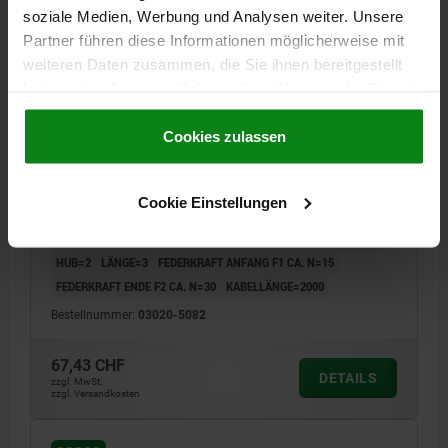
soziale Medien, Werbung und Analysen weiter. Unsere
Partner führen diese Informationen möglicherweise mit
weiteren Daten zusammen, die Sie ihnen bereitgestellt
haben oder die sie im Rahmen Ihrer Nutzung der Dienste
gesammelt haben.
Cookie Richtlinien
Impressum
|
Datenschutz
|
AGB
Cookies zulassen
FEDERNDES DRUCKSTÜCK STANDARD FEDERKRAFT,
MIT ZUSTANDSSENSOR, SCHLIEßER D=M08, L=29,
L1=3, STAHL, BRÜNIERT, KOMP:BOLZEN AUS STAHL,
Cookie Einstellungen
VPE=1
GEWINDE=M8
LÄNGE=29
AUSFÜHRUNG 2=SCHLIESSER
D1=4
HUB=2
LÄNGE=3
FEDERKRAFT ANFANG F1 CA. N=15
FEDERKRAFT ENDE F2 CA. N=30
KABELLÄNGE=2000
Bestellnummer:
03020-5082
67,43 CHF
DETAILS
zzgl. MwSt.
zzgl. Versandkosten