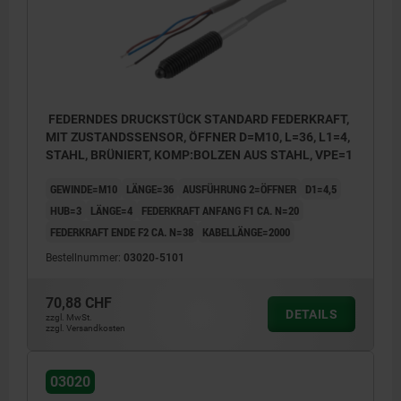
FEDERNDES DRUCKSTÜCK STANDARD FEDERKRAFT,
MIT ZUSTANDSSENSOR, ÖFFNER D=M10, L=36, L1=4,
STAHL, BRÜNIERT, KOMP:BOLZEN AUS STAHL, VPE=1
GEWINDE=M10
LÄNGE=36
AUSFÜHRUNG 2=ÖFFNER
D1=4,5
HUB=3
LÄNGE=4
FEDERKRAFT ANFANG F1 CA. N=20
FEDERKRAFT ENDE F2 CA. N=38
KABELLÄNGE=2000
Bestellnummer:
03020-5101
70,88 CHF
DETAILS
zzgl. MwSt.
zzgl. Versandkosten
03020