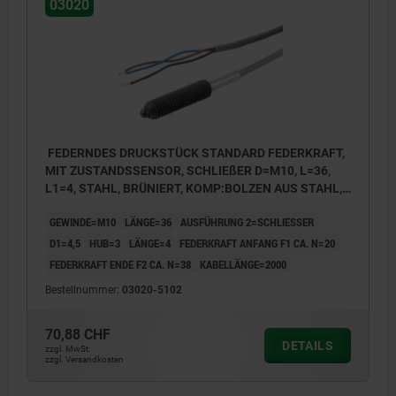
03020
FEDERNDES DRUCKSTÜCK STANDARD FEDERKRAFT,
MIT ZUSTANDSSENSOR, SCHLIEßER D=M10, L=36,
L1=4, STAHL, BRÜNIERT, KOMP:BOLZEN AUS STAHL,
VPE=1
GEWINDE=M10
LÄNGE=36
AUSFÜHRUNG 2=SCHLIESSER
D1=4,5
HUB=3
LÄNGE=4
FEDERKRAFT ANFANG F1 CA. N=20
FEDERKRAFT ENDE F2 CA. N=38
KABELLÄNGE=2000
Bestellnummer:
03020-5102
70,88 CHF
DETAILS
zzgl. MwSt.
zzgl. Versandkosten