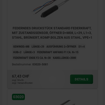
BN = Braun
BK = Schwarz
BU = Blau
FEDERNDES DRUCKSTÜCK STANDARD FEDERKRAFT,
MIT ZUSTANDSSENSOR, ÖFFNER D=M08, L=29, L1=3,
Anwendungsbeispiel Positionsabfrage:
STAHL, BRÜNIERT, KOMP:BOLZEN AUS STAHL, VPE=1
Pos. 1: Schieber eingerastet
GEWINDE=M8
LÄNGE=29
AUSFÜHRUNG 2=ÖFFNER
D1=4
Pos. 2: Schieber ausgerastet
HUB=2
LÄNGE=3
FEDERKRAFT ANFANG F1 CA. N=15
3) Schieber
FEDERKRAFT ENDE F2 CA. N=30
KABELLÄNGE=2000
Bestellnummer:
03020-5081
67,43 CHF
DETAILS
zzgl. MwSt.
zzgl. Versandkosten
03020