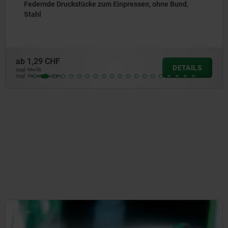
d,
Federnde Druckstücke glatte Ausführung, ohne
Stahl
ab
1,22 CHF
TAILS
D
zzgl. MwSt.
zzgl. Versandkosten