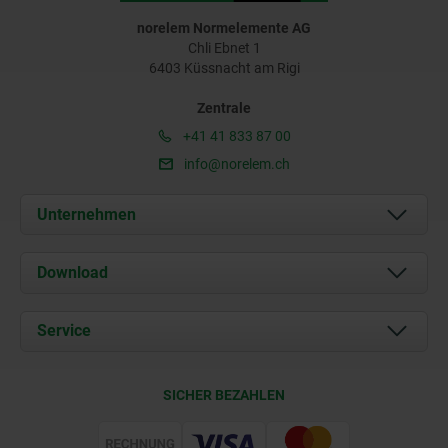
norelem Normelemente AG
Chli Ebnet 1
6403 Küssnacht am Rigi
Zentrale
+41 41 833 87 00
info@norelem.ch
Unternehmen
Über uns
Download
Aktuelles
Dokumente
Service
Kontakt
Lieferkonditionen
SICHER BEZAHLEN
Zertifizierung