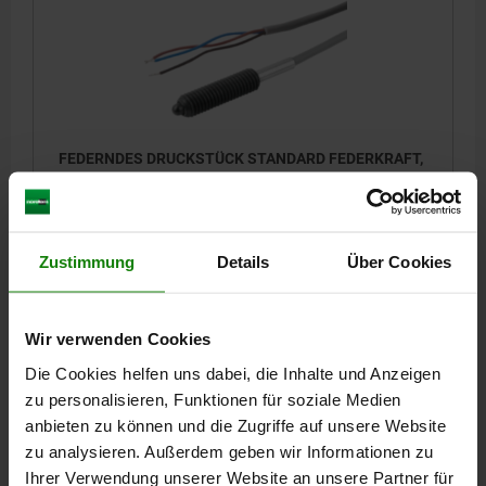
FEDERNDES DRUCKSTÜCK STANDARD FEDERKRAFT,
MIT ZUSTANDSSENSOR, SCHLIEßER D=M06, L=27,
L1=3, STAHL, BRÜNIERT, KOMP:BOLZEN AUS STAHL,
VPE=1
GEWINDE=M6
LÄNGE=27
AUSFÜHRUNG 2=SCHLIESSER
Zustimmung
Details
Über Cookies
D1=2,7
HUB=2
LÄNGE=3
FEDERKRAFT ANFANG F1 CA. N=7
FEDERKRAFT ENDE F2 CA. N=20
KABELLÄNGE=2000
Bestellnummer:
03020-5062
Wir verwenden Cookies
Die Cookies helfen uns dabei, die Inhalte und Anzeigen
66,70 CHF
DETAILS
zu personalisieren, Funktionen für soziale Medien
zzgl. MwSt.
zzgl. Versandkosten
anbieten zu können und die Zugriffe auf unsere Website
zu analysieren. Außerdem geben wir Informationen zu
03020
Ihrer Verwendung unserer Website an unsere Partner für