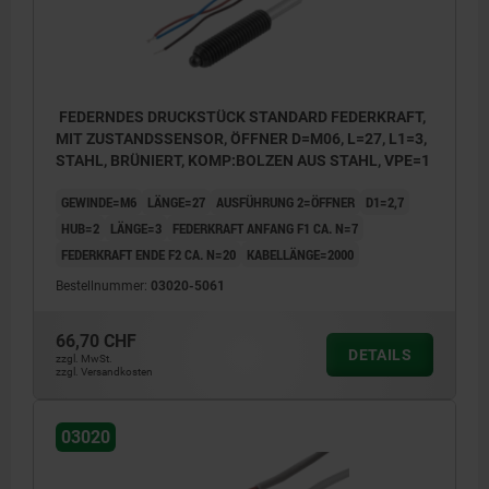
FEDERNDES DRUCKSTÜCK STANDARD FEDERKRAFT,
MIT ZUSTANDSSENSOR, ÖFFNER D=M06, L=27, L1=3,
STAHL, BRÜNIERT, KOMP:BOLZEN AUS STAHL, VPE=1
GEWINDE=M6
LÄNGE=27
AUSFÜHRUNG 2=ÖFFNER
D1=2,7
HUB=2
LÄNGE=3
FEDERKRAFT ANFANG F1 CA. N=7
FEDERKRAFT ENDE F2 CA. N=20
KABELLÄNGE=2000
Bestellnummer:
03020-5061
66,70 CHF
DETAILS
zzgl. MwSt.
zzgl. Versandkosten
4) LED-Anzeige
03020