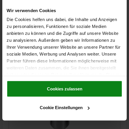
RASTSTÜCK, D=10, D2=4, L=12, AUTOM.STAHL,
Wir verwenden Cookies
VPE=1
Die Cookies helfen uns dabei, die Inhalte und Anzeigen
DURCHMESSER=10
L=12
zu personalisieren, Funktionen für soziale Medien
PASSEND ZU FEDERNDES DRUCKSTÜCK D=Ø8 / M10
anbieten zu können und die Zugriffe auf unsere Website
D1=MASS AUS BETREFFENDER PRODUKTSEITE
D2=4
zu analysieren. Außerdem geben wir Informationen zu
H=MASS AUS BETREFFENDER PRODUKTSEITE
L1=1,2
Ihrer Verwendung unserer Website an unsere Partner für
soziale Medien, Werbung und Analysen weiter. Unsere
Bestellnummer:
03069-10040
Partner führen diese Informationen möglicherweise mit
weiteren Daten zusammen, die Sie ihnen bereitgestellt
6,59 CHF
DETAILS
zzgl. MwSt.
haben oder die sie im Rahmen Ihrer Nutzung der Dienste
zzgl. Versandkosten
gesammelt haben.
Cookie Richtlinien
Impressum
|
Datenschutz
|
AGB
Cookies zulassen
03069
Cookie Einstellungen