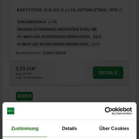
RASTSTÜCK, D=8, D2=3, L=10, AUTOM.STAHL, VPE=1
DURCHMESSER=8
L=10
PASSEND ZU FEDERNDES DRUCKSTÜCK D=Ø6 / M8
D1=MASS AUS BETREFFENDER PRODUKTSEITE
D2=3
H=MASS AUS BETREFFENDER PRODUKTSEITE
L1=1
Bestellnummer:
03069-08030
5,59 CHF
DETAILS
zzgl. MwSt.
zzgl. Versandkosten
03069
Zustimmung
Details
Über Cookies