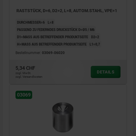
RASTSTÜCK, D=6, D2=2, L=8, AUTOM.STAHL, VPE=1
DURCHMESSER=6
L=8
PASSEND ZU FEDERNDES DRUCKSTÜCK D=Ø5 / M6
D1=MASS AUS BETREFFENDER PRODUKTSEITE
D2=2
H=MASS AUS BETREFFENDER PRODUKTSEITE
L1=0,7
Bestellnummer:
03069-06020
5,34 CHF
DETAILS
zzgl. MwSt.
zzgl. Versandkosten
03069