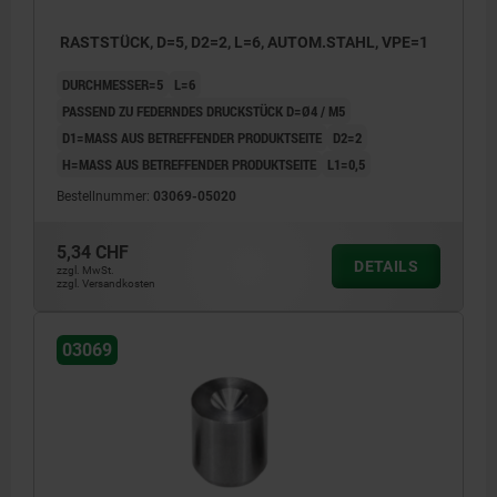
RASTSTÜCK, D=5, D2=2, L=6, AUTOM.STAHL, VPE=1
DURCHMESSER=5
L=6
PASSEND ZU FEDERNDES DRUCKSTÜCK D=Ø4 / M5
D1=MASS AUS BETREFFENDER PRODUKTSEITE
D2=2
H=MASS AUS BETREFFENDER PRODUKTSEITE
L1=0,5
Bestellnummer:
03069-05020
5,34 CHF
DETAILS
zzgl. MwSt.
zzgl. Versandkosten
03069