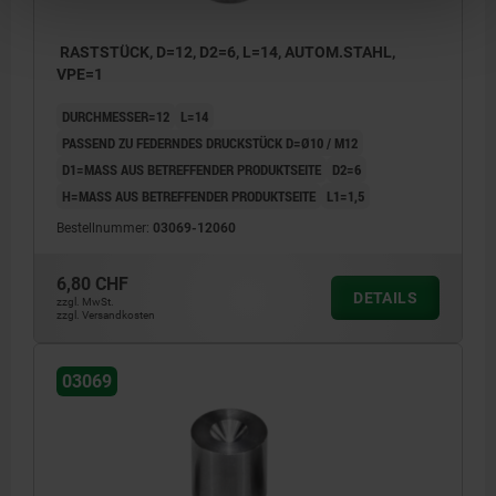
RASTSTÜCK, D=12, D2=6, L=14, AUTOM.STAHL,
VPE=1
DURCHMESSER=12
L=14
PASSEND ZU FEDERNDES DRUCKSTÜCK D=Ø10 / M12
D1=MASS AUS BETREFFENDER PRODUKTSEITE
D2=6
H=MASS AUS BETREFFENDER PRODUKTSEITE
L1=1,5
Bestellnummer:
03069-12060
6,80 CHF
DETAILS
zzgl. MwSt.
zzgl. Versandkosten
03069