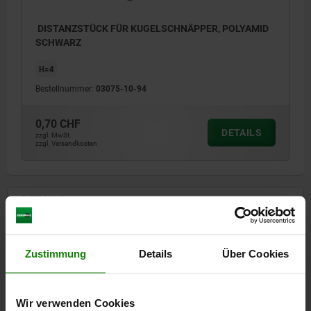
DISTANZSTÜCK FÜR KUGELSCHNÄPPER, POLYAMID
SCHWARZ
H=4
Bestellnummer:
03075-10-94
0,70 CHF
DETAILS
zzgl. MwSt.
zzgl. Versandkosten
DETAILS
CAD
Zustimmung
Details
Über Cookies
DOWNLOADS
Wir verwenden Cookies