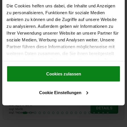
Andere Kunden kauften auch
Die Cookies helfen uns dabei, die Inhalte und Anzeigen
zu personalisieren, Funktionen für soziale Medien
anbieten zu können und die Zugriffe auf unsere Website
03075
zu analysieren. Außerdem geben wir Informationen zu
Ihrer Verwendung unserer Website an unsere Partner für
soziale Medien, Werbung und Analysen weiter. Unsere
Partner führen diese Informationen möglicherweise mit
weiteren Daten zusammen, die Sie ihnen bereitgestellt
haben oder die sie im Rahmen Ihrer Nutzung der Dienste
gesammelt haben.
Cookie Richtlinien
Doppelkugelsch
Impressum
|
Datenschutz
|
AGB
Cookies zulassen
Cookie Einstellungen
ab
4,07 CHF
DETAILS
zzgl. MwSt.
zzgl. Versandkosten