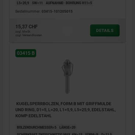
L5=20,9
SW=11
AUFNAHME- BOHRUNG H11=5
Bestellnummer:
03415-101205015
15,37 CHF
DETAILS
zzgl. MwSt.
zzgl. Versandkosten
03415 B
KUGELSPERRBOLZEN, FORM:B MIT GRIFFMULDE
UND RING, D1=5, L=20, L1=5,9, L5=25,9, EDELSTAHL,
KOMP:EDELSTAHL
BOLZENDURCHMESSER=5
LÄNGE=20
SCHERKRAFT ZWEISCHNITTIG MAX. KN=15
FORM=B
D=11,5