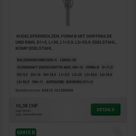
KUGELSPERRBOLZEN, FORM:B MIT GRIFFMULDE
UND RING, D1=5, L=50, L1=5,9, L5=55,9, EDELSTAHL,
KOMP:EDELSTAHL
BOLZENDURCHMESSER=5
LÄNGE=50
SCHERKRAFT ZWEISCHNITTIG MAX. KN=15
FORM=B
D=11,5
D2=5,5
D3=10
D4=18,3
L1=5,9
L2=25
L3=34,6
L4=16,6
L5=55,9
SW=11
AUFNAHME- BOHRUNG H11=5
Bestellnummer:
03415-101205050
16,38 CHF
DETAILS
zzgl. MwSt.
zzgl. Versandkosten
NEU
03415 B