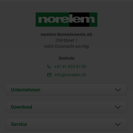
norelem Normelemente AG
Chli Ebnet 1
6403 Küssnacht am Rigi
Zentrale
+41 41 833 87 00
info@norelem.ch
Unternehmen
Über uns
Download
Aktuelles
Dokumente
Service
Kontakt