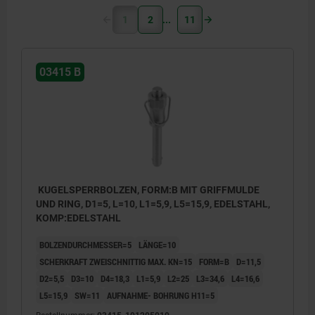
1
2
11
03415 B
KUGELSPERRBOLZEN, FORM:B MIT GRIFFMULDE
UND RING, D1=5, L=10, L1=5,9, L5=15,9, EDELSTAHL,
KOMP:EDELSTAHL
BOLZENDURCHMESSER=5
LÄNGE=10
SCHERKRAFT ZWEISCHNITTIG MAX. KN=15
FORM=B
D=11,5
D2=5,5
D3=10
D4=18,3
L1=5,9
L2=25
L3=34,6
L4=16,6
L5=15,9
SW=11
AUFNAHME- BOHRUNG H11=5