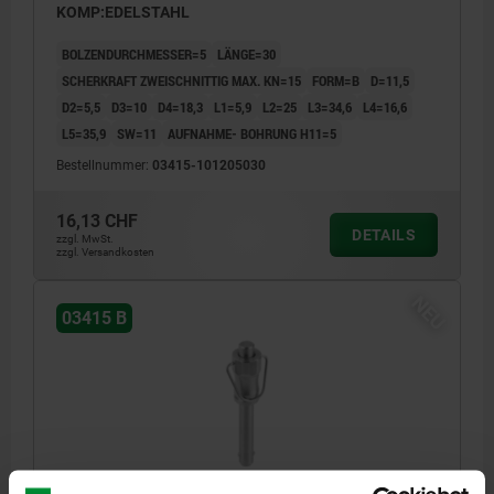
KOMP:EDELSTAHL
BOLZENDURCHMESSER=5
LÄNGE=30
SCHERKRAFT ZWEISCHNITTIG MAX. KN=15
FORM=B
D=11,5
D2=5,5
D3=10
D4=18,3
L1=5,9
L2=25
L3=34,6
L4=16,6
L5=35,9
SW=11
AUFNAHME- BOHRUNG H11=5
Bestellnummer:
03415-101205030
16,13 CHF
DETAILS
zzgl. MwSt.
zzgl. Versandkosten
NEU
03415 B