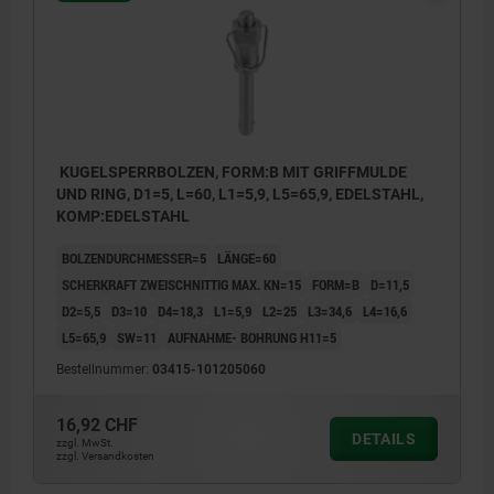
KUGELSPERRBOLZEN, FORM:B MIT GRIFFMULDE
UND RING, D1=5, L=60, L1=5,9, L5=65,9, EDELSTAHL,
KOMP:EDELSTAHL
BOLZENDURCHMESSER=5
LÄNGE=60
SCHERKRAFT ZWEISCHNITTIG MAX. KN=15
FORM=B
D=11,5
D2=5,5
D3=10
D4=18,3
L1=5,9
L2=25
L3=34,6
L4=16,6
L5=65,9
SW=11
AUFNAHME- BOHRUNG H11=5
Bestellnummer:
03415-101205060
16,92 CHF
DETAILS
zzgl. MwSt.
zzgl. Versandkosten