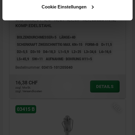
Cookie Einstellungen
KUGELSPERRBOLZEN, FORM:B MIT GRIFFMULDE
UND RING, D1=5, L=40, L1=5,9, L5=45,9, EDELSTAHL,
KOMP:EDELSTAHL
BOLZENDURCHMESSER=5
LÄNGE=40
SCHERKRAFT ZWEISCHNITTIG MAX. KN=15
FORM=B
D=11,5
D2=5,5
D3=10
D4=18,3
L1=5,9
L2=25
L3=34,6
L4=16,6
L5=45,9
SW=11
AUFNAHME- BOHRUNG H11=5
Bestellnummer:
03415-101205040
16,38 CHF
DETAILS
zzgl. MwSt.
zzgl. Versandkosten
NEU
03415 B