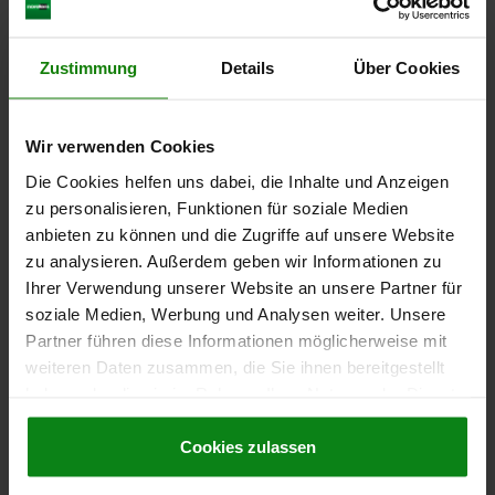
KUGELSPERRBOLZEN, FORM:B MIT GRIFFMULDE
UND RING, D1=5, L=35, L1=5,9, L5=40,9, EDELSTAHL,
KOMP:EDELSTAHL
Zustimmung
Details
Über Cookies
BOLZENDURCHMESSER=5
LÄNGE=35
SCHERKRAFT ZWEISCHNITTIG MAX. KN=15
FORM=B
D=11,5
Wir verwenden Cookies
D2=5,5
D3=10
D4=18,3
L1=5,9
L2=25
L3=34,6
L4=16,6
L5=40,9
SW=11
AUFNAHME- BOHRUNG H11=5
Die Cookies helfen uns dabei, die Inhalte und Anzeigen
zu personalisieren, Funktionen für soziale Medien
Bestellnummer:
03415-101205035
anbieten zu können und die Zugriffe auf unsere Website
zu analysieren. Außerdem geben wir Informationen zu
16,38 CHF
DETAILS
zzgl. MwSt.
Ihrer Verwendung unserer Website an unsere Partner für
zzgl. Versandkosten
soziale Medien, Werbung und Analysen weiter. Unsere
Partner führen diese Informationen möglicherweise mit
NEU
03415 B
weiteren Daten zusammen, die Sie ihnen bereitgestellt
haben oder die sie im Rahmen Ihrer Nutzung der Dienste
gesammelt haben.
Cookie Richtlinien
Impressum
|
Datenschutz
|
AGB
Cookies zulassen