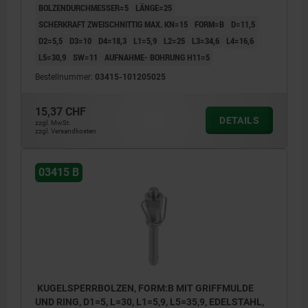
BOLZENDURCHMESSER=5
LÄNGE=25
SCHERKRAFT ZWEISCHNITTIG MAX. KN=15
FORM=B
D=11,5
D2=5,5
D3=10
D4=18,3
L1=5,9
L2=25
L3=34,6
L4=16,6
L5=30,9
SW=11
AUFNAHME- BOHRUNG H11=5
Bestellnummer:
03415-101205025
15,37 CHF
DETAILS
zzgl. MwSt.
zzgl. Versandkosten
03415 B
KUGELSPERRBOLZEN, FORM:B MIT GRIFFMULDE
UND RING, D1=5, L=30, L1=5,9, L5=35,9, EDELSTAHL,