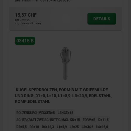
Bestellnummer:
03415-101205010
15,37 CHF
DETAILS
zzgl. MwSt.
zzgl. Versandkosten
03415 B
KUGELSPERRBOLZEN, FORM:B MIT GRIFFMULDE
UND RING, D1=5, L=15, L1=5,9, L5=20,9, EDELSTAHL,
KOMP:EDELSTAHL
BOLZENDURCHMESSER=5
LÄNGE=15
SCHERKRAFT ZWEISCHNITTIG MAX. KN=15
FORM=B
D=11,5
D2=5,5
D3=10
D4=18,3
L1=5,9
L2=25
L3=34,6
L4=16,6