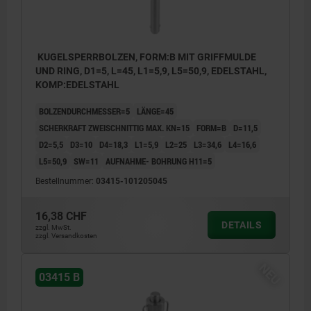
KUGELSPERRBOLZEN, FORM:B MIT GRIFFMULDE
UND RING, D1=5, L=45, L1=5,9, L5=50,9, EDELSTAHL,
KOMP:EDELSTAHL
BOLZENDURCHMESSER=5
LÄNGE=45
SCHERKRAFT ZWEISCHNITTIG MAX. KN=15
FORM=B
D=11,5
D2=5,5
D3=10
D4=18,3
L1=5,9
L2=25
L3=34,6
L4=16,6
L5=50,9
SW=11
AUFNAHME- BOHRUNG H11=5
Bestellnummer:
03415-101205045
16,38 CHF
DETAILS
zzgl. MwSt.
zzgl. Versandkosten
NEU
03415 B