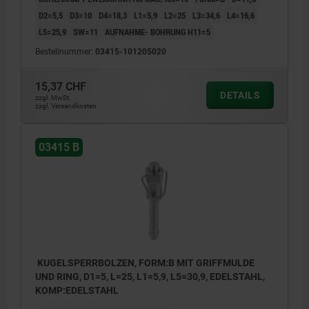
D2=5,5
D3=10
D4=18,3
L1=5,9
L2=25
L3=34,6
L4=16,6
L5=25,9
SW=11
AUFNAHME- BOHRUNG H11=5
Bestellnummer:
03415-101205020
15,37 CHF
DETAILS
zzgl. MwSt.
zzgl. Versandkosten
03415 B
KUGELSPERRBOLZEN, FORM:B MIT GRIFFMULDE
UND RING, D1=5, L=25, L1=5,9, L5=30,9, EDELSTAHL,
KOMP:EDELSTAHL