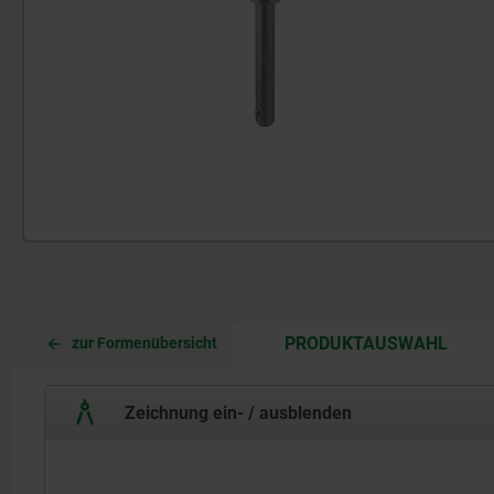
CURR
CURR
PRODUKTAUSWAHL
zur Formenübersicht
TAB:
TAB:
Zeichnung ein- / ausblenden