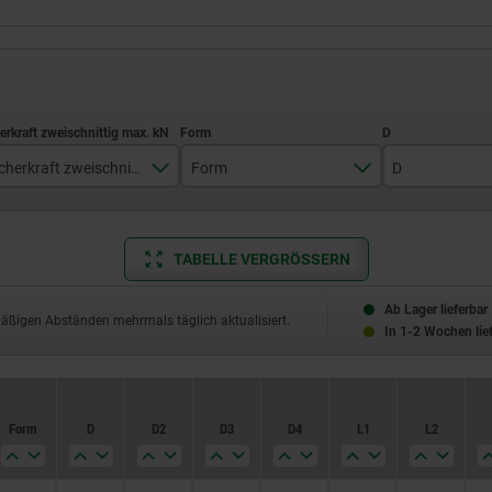
Scherkraft zweischnittig max. kN
Form
D
24
B
11,5
35
15,5
TABELLE VERGRÖSSERN
63
22
Ab Lager lieferbar
mäßigen Abständen mehrmals täglich aktualisiert.
In 1-2 Wochen lie
100
28
144
Form
Form
D
D
D2
D2
D3
D3
D4
D4
L1
L1
L2
L2
257
410