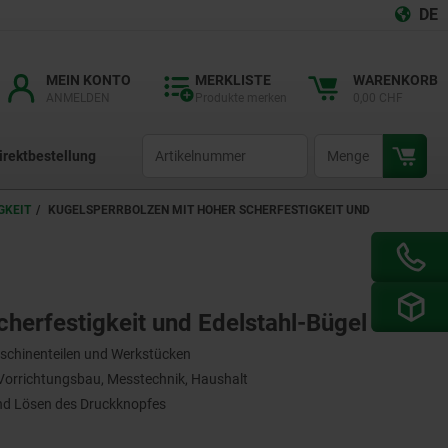
DE
MEIN KONTO
MERKLISTE
WARENKORB
ANMELDEN
Produkte merken
0,00 CHF
productCode
qty
irektbestellung
GKEIT
KUGELSPERRBOLZEN MIT HOHER SCHERFESTIGKEIT UND
herfestigkeit und Edelstahl-Bügel
aschinenteilen und Werkstücken
orrichtungsbau, Messtechnik, Haushalt
und Lösen des Druckknopfes