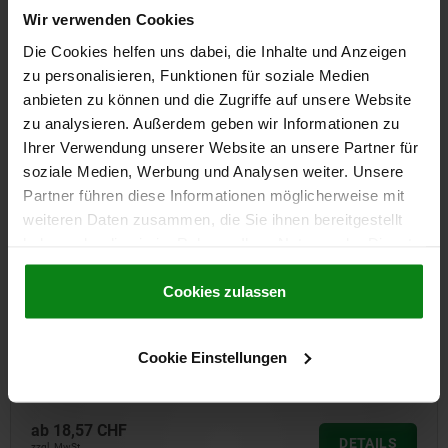
DOWNLOADS
Wir verwenden Cookies
Die Cookies helfen uns dabei, die Inhalte und Anzeigen
Andere Kunden kauften auch
zu personalisieren, Funktionen für soziale Medien
anbieten zu können und die Zugriffe auf unsere Website
zu analysieren. Außerdem geben wir Informationen zu
Ihrer Verwendung unserer Website an unsere Partner für
03114
soziale Medien, Werbung und Analysen weiter. Unsere
Partner führen diese Informationen möglicherweise mit
weiteren Daten zusammen, die Sie ihnen bereitgestellt
haben oder die sie im Rahmen Ihrer Nutzung der Dienste
gesammelt haben.
Cookie Richtlinien
Impressum
|
Datenschutz
|
AGB
Cookies zulassen
Zentrierbolzen für Richtbohrung
Cookie Einstellungen
ab
60,72 CHF
DETAILS
zzgl. MwSt.