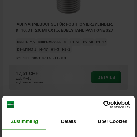
AUFNAHMEBUCHSE FÜR POSITIONIERZYLINDER,
D=10, D1=20, M16X1,5, EDELSTAHL PANTONE 327
BREITE=2,5
DURCHMESSER=10
D1=20
D2=20
D3=17
D4=M16X1,5
H=17
H1=3
H2=2
Bestellnummer:
03161-11-101
17,51 CHF
DETAILS
zzgl. MwSt.
zzgl. Versandkosten
DETAILS
Zustimmung
Details
Über Cookies
CAD