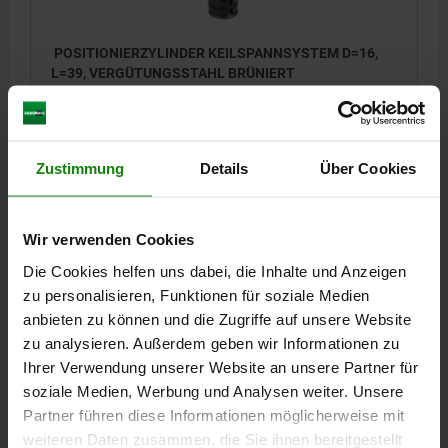
POSITIONIERZYLINDER KEILSPANNSYSTEM D=16,
L=39, VERGÜTUNGSSTAHL BRÜNIERT
BOLZENDURCHMESSER=16
D1=32
H SPANNBEREICH =0-25
L=39
L1=12
L2=8
SW=13
HALTEKRAFT F KN=16,8
ANZIEHDREHMOMENT NM=22
Zustimmung
Details
Über Cookies
Bestellnummer:
03156-20-1625
109,15 CHF
Wir verwenden Cookies
DETAILS
zzgl. MwSt.
zzgl. Versandkosten
Die Cookies helfen uns dabei, die Inhalte und Anzeigen
zu personalisieren, Funktionen für soziale Medien
anbieten zu können und die Zugriffe auf unsere Website
03156-20
zu analysieren. Außerdem geben wir Informationen zu
Ihrer Verwendung unserer Website an unsere Partner für
soziale Medien, Werbung und Analysen weiter. Unsere
Partner führen diese Informationen möglicherweise mit
weiteren Daten zusammen, die Sie ihnen bereitgestellt