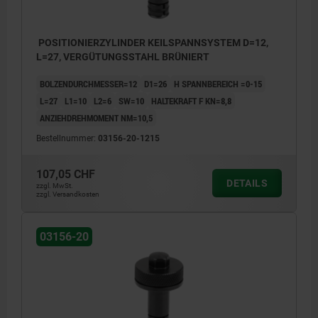
1) O-Ring
POSITIONIERZYLINDER KEILSPANNSYSTEM D=12,
L=27, VERGÜTUNGSSTAHL BRÜNIERT
BOLZENDURCHMESSER=12
D1=26
H SPANNBEREICH =0-15
L=27
L1=10
L2=6
SW=10
HALTEKRAFT F KN=8,8
ANZIEHDREHMOMENT NM=10,5
Bestellnummer:
03156-20-1215
107,05 CHF
DETAILS
zzgl. MwSt.
zzgl. Versandkosten
03156-20