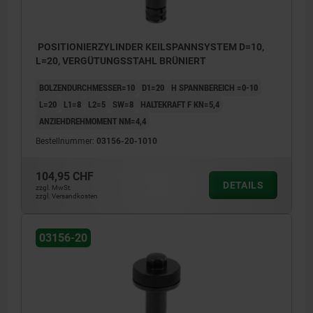
POSITIONIERZYLINDER KEILSPANNSYSTEM D=10,
L=20, VERGÜTUNGSSTAHL BRÜNIERT
BOLZENDURCHMESSER=10
D1=20
H SPANNBEREICH =0-10
L=20
L1=8
L2=5
SW=8
HALTEKRAFT F KN=5,4
ANZIEHDREHMOMENT NM=4,4
Bestellnummer:
03156-20-1010
104,95 CHF
DETAILS
zzgl. MwSt.
zzgl. Versandkosten
03156-20
Das Maß H bezieht sich auf den
Klemmbereich.