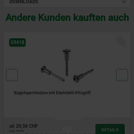
DOWNLOADS
Andere Kunden kauften auch
NEU
03415
riff
Kugelsperrbolzen Edelstahl
ab
14,54 CHF
DETAILS
zzgl. MwSt.