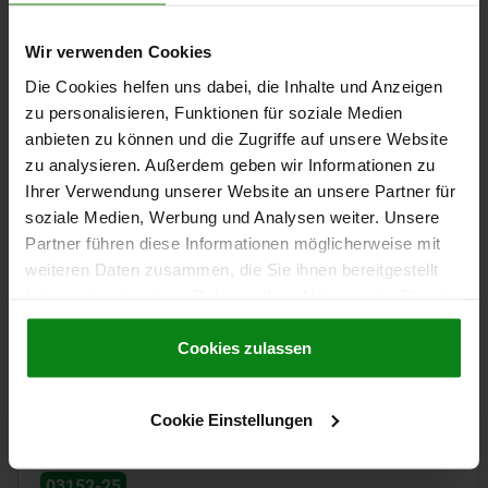
BOLZENDURCHMESSER=25
LÄNGE=125
Bestellnummer:
03112-25125
Wir verwenden Cookies
Die Cookies helfen uns dabei, die Inhalte und Anzeigen
44,62 CHF
DETAILS
zu personalisieren, Funktionen für soziale Medien
zzgl. MwSt.
zzgl. Versandkosten
anbieten zu können und die Zugriffe auf unsere Website
zu analysieren. Außerdem geben wir Informationen zu
Ihrer Verwendung unserer Website an unsere Partner für
DETAILS
soziale Medien, Werbung und Analysen weiter. Unsere
Partner führen diese Informationen möglicherweise mit
weiteren Daten zusammen, die Sie ihnen bereitgestellt
CAD
haben oder die sie im Rahmen Ihrer Nutzung der Dienste
gesammelt haben.
Cookie Richtlinien
DOWNLOADS
Impressum
|
Datenschutz
|
AGB
Cookies zulassen
Andere Kunden kauften auch
Cookie Einstellungen
03152-25