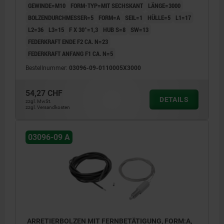
GEWINDE=M10
FORM-TYP=MIT SECHSKANT
LÄNGE=3000
BOLZENDURCHMESSER=5
FORM=A
SEIL=1
HÜLLE=5
L1=17
L2=36
L3=15
F X 30°=1,3
HUB S=8
SW=13
FEDERKRAFT ENDE F2 CA. N=23
FEDERKRAFT ANFANG F1 CA. N=5
Bestellnummer:
03096-09-0110005X3000
54,27 CHF
DETAILS
zzgl. MwSt.
zzgl. Versandkosten
03096-09 A
ARRETIERBOLZEN MIT FERNBETÄTIGUNG, FORM:A,