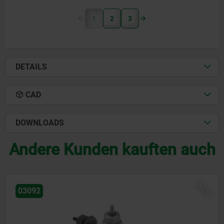
1
2
3
DETAILS
CAD
DOWNLOADS
Andere Kunden kauften auch
U
N
03096