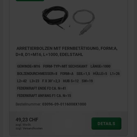
ARRETIERBOLZEN MIT FERNBETÄTIGUNG, FORM:A,
D=8, D1=M16, L=1000, EDELSTAHL
GEWINDE=M16
FORM-TYP=MIT SECHSKANT
LÄNGE=1000
BOLZENDURCHMESSER=8
FORM=A
SEIL=1,5
HÜLLE=5
L1=26
L2=42
L3=23
F X 30°=2,3
HUB S=12
SW=19
FEDERKRAFT ENDE F2 CA. N=41
FEDERKRAFT ANFANG F1 CA. N=15
Bestellnummer:
03096-09-0116008X1000
49,23 CHF
DETAILS
zzgl. MwSt.
zzgl. Versandkosten