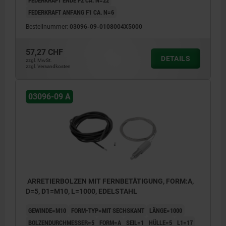
FEDERKRAFT ENDE F2 CA. N=22
FEDERKRAFT ANFANG F1 CA. N=6
Bestellnummer:
03096-09-0108004X5000
57,27 CHF
DETAILS
zzgl. MwSt.
zzgl. Versandkosten
03096-09 A
ARRETIERBOLZEN MIT FERNBETÄTIGUNG, FORM:A,
D=5, D1=M10, L=1000, EDELSTAHL
GEWINDE=M10
FORM-TYP=MIT SECHSKANT
LÄNGE=1000
BOLZENDURCHMESSER=5
FORM=A
SEIL=1
HÜLLE=5
L1=17