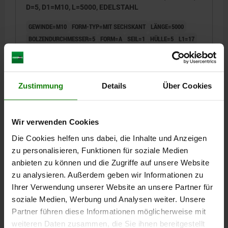
D=5, D1=M10, L=5000, EDELSTAHL
GEWINDE=M10
FORM-TYP=MIT SECHSKANT
LÄNGE=5000
BOLZENDURCHMESSER=5
FORM=A
SEIL=1
HÜLLE=5
L1=17
L2=36
L3=15
F X 30°=1,3
HUB S=8
SW=13
FEDERKRAFT ENDE F2 CA. N=23
FEDERKRAFT ANFANG F1 CA. N=5
Zustimmung
Details
Über Cookies
Bestellnummer:
03096-09-0110005X5000
60,11 CHF
Wir verwenden Cookies
DETAILS
zzgl. MwSt.
zzgl. Versandkosten
Die Cookies helfen uns dabei, die Inhalte und Anzeigen
zu personalisieren, Funktionen für soziale Medien
03096-09 A
anbieten zu können und die Zugriffe auf unsere Website
zu analysieren. Außerdem geben wir Informationen zu
Ihrer Verwendung unserer Website an unsere Partner für
soziale Medien, Werbung und Analysen weiter. Unsere
Partner führen diese Informationen möglicherweise mit
weiteren Daten zusammen, die Sie ihnen bereitgestellt