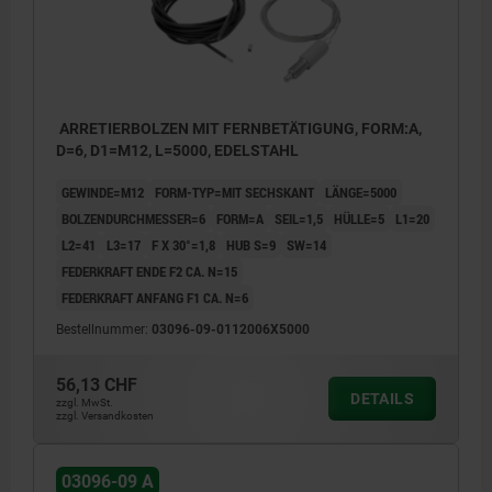
ARRETIERBOLZEN MIT FERNBETÄTIGUNG, FORM:A,
D=6, D1=M12, L=5000, EDELSTAHL
GEWINDE=M12
FORM-TYP=MIT SECHSKANT
LÄNGE=5000
BOLZENDURCHMESSER=6
FORM=A
SEIL=1,5
HÜLLE=5
L1=20
L2=41
L3=17
F X 30°=1,8
HUB S=9
SW=14
FEDERKRAFT ENDE F2 CA. N=15
FEDERKRAFT ANFANG F1 CA. N=6
Bestellnummer:
03096-09-0112006X5000
56,13 CHF
DETAILS
zzgl. MwSt.
zzgl. Versandkosten
03096-09 A