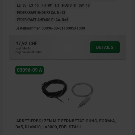
L2=36
L3=15
F X 30°=1,3
HUB S=8
SW=13
FEDERKRAFT ENDE F2 CA. N=23
FEDERKRAFT ANFANG F1 CA. N=5
Bestellnummer:
03096-09-0110005X1000
47,92 CHF
DETAILS
zzgl. MwSt.
zzgl. Versandkosten
03096-09 A
ARRETIERBOLZEN MIT FERNBETÄTIGUNG, FORM:A,
D=5, D1=M10, L=3000, EDELSTAHL