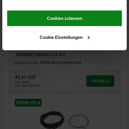
haben oder die sie im Rahmen Ihrer Nutzung der Dienste
ARRETIERBOLZEN MIT FERNBETÄTIGUNG, FORM:A,
gesammelt haben.
Cookie Richtlinien
D=6, D1=M12, L=1000, EDELSTAHL
Impressum
|
Datenschutz
|
AGB
Cookies zulassen
GEWINDE=M12
FORM-TYP=MIT SECHSKANT
LÄNGE=1000
BOLZENDURCHMESSER=6
FORM=A
SEIL=1,5
HÜLLE=5
L1=20
Cookie Einstellungen
L2=41
L3=17
F X 30°=1,8
HUB S=9
SW=14
FEDERKRAFT ENDE F2 CA. N=15
FEDERKRAFT ANFANG F1 CA. N=6
Bestellnummer:
03096-09-0112006X1000
45,41 CHF
DETAILS
zzgl. MwSt.
zzgl. Versandkosten
03096-09 A