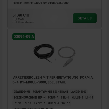
Bestellnummer:
03096-09-0108004X3000
51,40 CHF
DETAILS
zzgl. MwSt.
zzgl. Versandkosten
03096-09 A
ARRETIERBOLZEN MIT FERNBETÄTIGUNG, FORM:A,
D=4, D1=M08, L=5000, EDELSTAHL
GEWINDE=M8
FORM-TYP=MIT SECHSKANT
LÄNGE=5000
BOLZENDURCHMESSER=4
FORM=A
SEIL=1
HÜLLE=5
L1=15
L2=34
L3=13
F X 30°=1
HUB S=6
SW=10