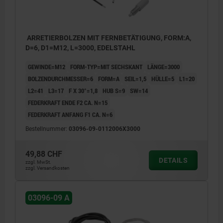
ARRETIERBOLZEN MIT FERNBETÄTIGUNG, FORM:A,
D=6, D1=M12, L=3000, EDELSTAHL
GEWINDE=M12
FORM-TYP=MIT SECHSKANT
LÄNGE=3000
BOLZENDURCHMESSER=6
FORM=A
SEIL=1,5
HÜLLE=5
L1=20
L2=41
L3=17
F X 30°=1,8
HUB S=9
SW=14
FEDERKRAFT ENDE F2 CA. N=15
FEDERKRAFT ANFANG F1 CA. N=6
Bestellnummer:
03096-09-0112006X3000
49,88 CHF
DETAILS
zzgl. MwSt.
zzgl. Versandkosten
03096-09 A