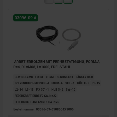
03096-09 A
ARRETIERBOLZEN MIT FERNBETÄTIGUNG, FORM:A,
D=4, D1=M08, L=1000, EDELSTAHL
GEWINDE=M8
FORM-TYP=MIT SECHSKANT
LÄNGE=1000
BOLZENDURCHMESSER=4
FORM=A
SEIL=1
HÜLLE=5
L1=15
L2=34
L3=13
F X 30°=1
HUB S=6
SW=10
FEDERKRAFT ENDE F2 CA. N=22
FEDERKRAFT ANFANG F1 CA. N=6
Bestellnummer:
03096-09-0108004X1000