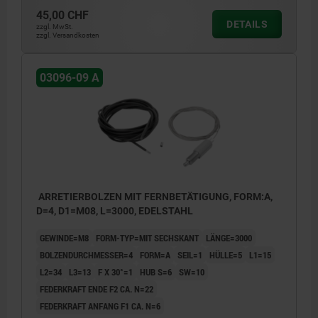
45,00 CHF
DETAILS
zzgl. MwSt.
zzgl. Versandkosten
03096-09 A
ARRETIERBOLZEN MIT FERNBETÄTIGUNG, FORM:A,
D=4, D1=M08, L=3000, EDELSTAHL
GEWINDE=M8
FORM-TYP=MIT SECHSKANT
LÄNGE=3000
BOLZENDURCHMESSER=4
FORM=A
SEIL=1
HÜLLE=5
L1=15
L2=34
L3=13
F X 30°=1
HUB S=6
SW=10
FEDERKRAFT ENDE F2 CA. N=22
FEDERKRAFT ANFANG F1 CA. N=6