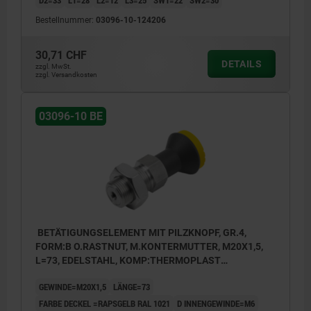
Bestellnummer:
03096-10-124206
30,71 CHF
DETAILS
zzgl. MwSt.
zzgl. Versandkosten
03096-10 BE
BETÄTIGUNGSELEMENT MIT PILZKNOPF, GR.4,
FORM:B O.RASTNUT, M.KONTERMUTTER, M20X1,5,
L=73, EDELSTAHL, KOMP:THERMOPLAST
SCHWARZGRAU RAL7021, DECKEL:GELB RAL1021
GEWINDE=M20X1,5
LÄNGE=73
FARBE DECKEL =RAPSGELB RAL 1021
D INNENGEWINDE=M6