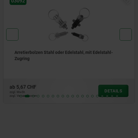
030
ierbolzen Stahl oder Edelstahl, mit Edelstahl-
Arr
ing
Ede
7 CHF
ab
6,
DETAILS
.
zzgl. Mw
andkosten
zzgl. Ve