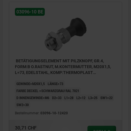
03096-10 BE
BETÄTIGUNGSELEMENT MIT PILZKNOPF, GR.4,
FORM:B O.RASTNUT, M.KONTERMUTTER, M20X1,5,
L=73, EDELSTAHL, KOMP:THERMOPLAST
SCHWARZGRAU RAL7021, DECKEL:SCHWARZGRAU
GEWINDE=M20X1,5
LÄNGE=73
RAL7021
FARBE DECKEL =SCHWARZGRAU RAL 7021
D INNENGEWINDE=M6
D2=33
L1=28
L2=12
L3=25
SW1=22
SW2=30
Bestellnummer:
03096-10-12420
30,71 CHF