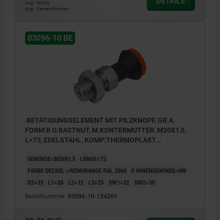
DETAILS
zzgl. MwSt.
zzgl. Versandkosten
1) Arretierbolzen
03096-10 BE
2) Bowdenzughülle
3) Bowdenzugseil
4) Stellschraube
5) Betätigungselement
6) Schraubnippel
7) Deckel
BETÄTIGUNGSELEMENT MIT PILZKNOPF, GR.4,
FORM:B O.RASTNUT, M.KONTERMUTTER, M20X1,5,
L=73, EDELSTAHL, KOMP:THERMOPLAST
SCHWARZGRAU RAL7021, DECKEL:ORANGE RAL2004
Form B: ohne Rastnut, mit Kontermutter
GEWINDE=M20X1,5
LÄNGE=73
FARBE DECKEL =REINORANGE RAL 2004
D INNENGEWINDE=M6
D2=33
L1=28
L2=12
L3=25
SW1=22
SW2=30
Bestellnummer:
03096-10-124201