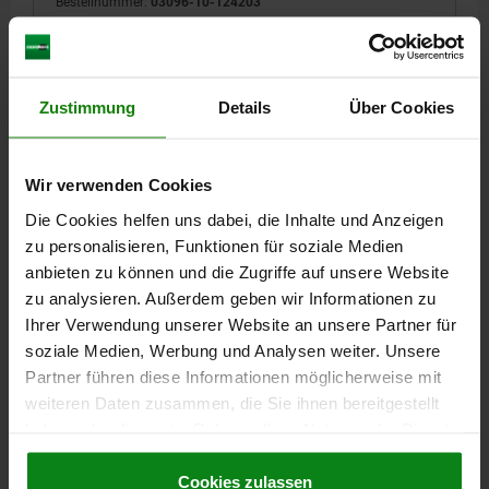
Bestellnummer:
03096-10-124203
30,71 CHF
DETAILS
zzgl. MwSt.
zzgl. Versandkosten
Zustimmung
Details
Über Cookies
03096-10 BE
Wir verwenden Cookies
Die Cookies helfen uns dabei, die Inhalte und Anzeigen
zu personalisieren, Funktionen für soziale Medien
anbieten zu können und die Zugriffe auf unsere Website
zu analysieren. Außerdem geben wir Informationen zu
Ihrer Verwendung unserer Website an unsere Partner für
BETÄTIGUNGSELEMENT MIT PILZKNOPF, GR.4,
soziale Medien, Werbung und Analysen weiter. Unsere
FORM:B O.RASTNUT, M.KONTERMUTTER, M20X1,5,
Partner führen diese Informationen möglicherweise mit
L=73, EDELSTAHL, KOMP:THERMOPLAST
weiteren Daten zusammen, die Sie ihnen bereitgestellt
SCHWARZGRAU RAL7021, DECKEL:GRAU RAL7035
GEWINDE=M20X1,5
LÄNGE=73
haben oder die sie im Rahmen Ihrer Nutzung der Dienste
FARBE DECKEL =LICHTGRAU RAL 7035
D INNENGEWINDE=M6
gesammelt haben.
Cookie Richtlinien
D2=33
L1=28
L2=12
L3=25
SW1=22
SW2=30
Impressum
|
Datenschutz
|
AGB
Cookies zulassen