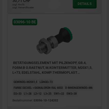
30,71 CHF
DETAILS
zzgl. MwSt.
zzgl. Versandkosten
03096-10 BE
BETÄTIGUNGSELEMENT MIT PILZKNOPF, GR.4,
FORM:B O.RASTNUT, M.KONTERMUTTER, M20X1,5,
L=73, EDELSTAHL, KOMP:THERMOPLAST
SCHWARZGRAU RAL7021, DECKEL:GRÜN RAL6032
GEWINDE=M20X1,5
LÄNGE=73
FARBE DECKEL =SIGNALGRÜN RAL 6032
D INNENGEWINDE=M6
D2=33
L1=28
L2=12
L3=25
SW1=22
SW2=30
Bestellnummer:
03096-10-124202