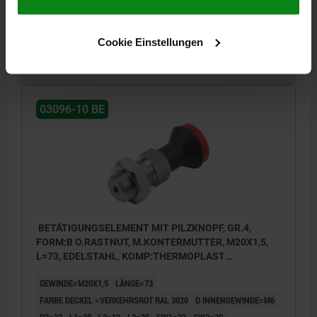
Bestellnummer:
03096-10-124205
Cookie Einstellungen
30,71 CHF
DETAILS
zzgl. MwSt.
zzgl. Versandkosten
03096-10 BE
BETÄTIGUNGSELEMENT MIT PILZKNOPF, GR.4,
FORM:B O.RASTNUT, M.KONTERMUTTER, M20X1,5,
L=73, EDELSTAHL, KOMP:THERMOPLAST
SCHWARZGRAU RAL7021, DECKEL:ROT RAL3020
GEWINDE=M20X1,5
LÄNGE=73
FARBE DECKEL =VERKEHRSROT RAL 3020
D INNENGEWINDE=M6
D2=33
L1=28
L2=12
L3=25
SW1=22
SW2=30