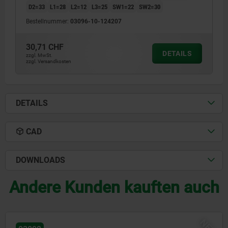
D2=33
L1=28
L2=12
L3=25
SW1=22
SW2=30
Bestellnummer:
03096-10-124207
30,71 CHF
DETAILS
zzgl. MwSt.
zzgl. Versandkosten
DETAILS
CAD
DOWNLOADS
Andere Kunden kauften auch
NEU