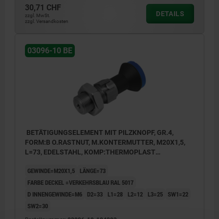
30,71 CHF
DETAILS
zzgl. MwSt.
zzgl. Versandkosten
03096-10 BE
BETÄTIGUNGSELEMENT MIT PILZKNOPF, GR.4,
FORM:B O.RASTNUT, M.KONTERMUTTER, M20X1,5,
L=73, EDELSTAHL, KOMP:THERMOPLAST
SCHWARZGRAU RAL7021, DECKEL:BLAU RAL5017
GEWINDE=M20X1,5
LÄNGE=73
FARBE DECKEL =VERKEHRSBLAU RAL 5017
D INNENGEWINDE=M6
D2=33
L1=28
L2=12
L3=25
SW1=22
SW2=30