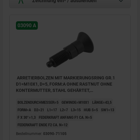
Zeichnung ein- / ausblenden
03090 A
ARRETIERBOLZEN MIT MARKIERUNGSRING GR.1
D1=M10X1, D=5, FORM:A OHNE RASTNUT OHNE
KONTERMUTTER, STAHL GEHÄRTET,
KOMP:THERMOPLAST
BOLZENDURCHMESSER=5
GEWINDE=M10X1
LÄNGE=43,5
FORM=A
D2=21
L1=17
L2=7
L3=15
HUB S=5
SW1=13
F X 30°=1,3
FEDERKRAFT ANFANG F1 CA. N=5
FEDERKRAFT ENDE F2 CA. N=12
Bestellnummer:
03090-71105