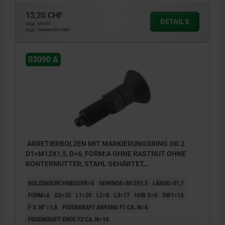
13,20 CHF
DETAILS
zzgl. MwSt.
zzgl. Versandkosten
1) Markierungsring
03090 A
ARRETIERBOLZEN MIT MARKIERUNGSRING GR.2
D1=M12X1,5, D=6, FORM:A OHNE RASTNUT OHNE
KONTERMUTTER, STAHL GEHÄRTET,
KOMP:THERMOPLAST
BOLZENDURCHMESSER=6
GEWINDE=M12X1,5
LÄNGE=51,7
FORM=A
D2=25
L1=20
L2=8
L3=17
HUB S=6
SW1=14
F X 30°=1,8
FEDERKRAFT ANFANG F1 CA. N=6
FEDERKRAFT ENDE F2 CA. N=14