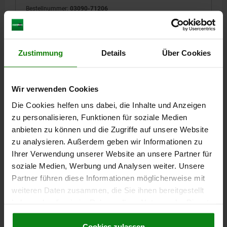
Bestellnummer:
03090-71206
14,86 CHF
DETAILS
zzgl. MwSt.
zzgl. Versandkosten
Zustimmung
Details
Über Cookies
03090 A
Wir verwenden Cookies
Die Cookies helfen uns dabei, die Inhalte und Anzeigen
zu personalisieren, Funktionen für soziale Medien
anbieten zu können und die Zugriffe auf unsere Website
zu analysieren. Außerdem geben wir Informationen zu
Ihrer Verwendung unserer Website an unsere Partner für
ARRETIERBOLZEN MIT MARKIERUNGSRING GR.3
soziale Medien, Werbung und Analysen weiter. Unsere
D1=M16X1,5, D=8, FORM:A OHNE RASTNUT OHNE
Partner führen diese Informationen möglicherweise mit
KONTERMUTTER, STAHL GEHÄRTET,
weiteren Daten zusammen, die Sie ihnen bereitgestellt
KOMP:THERMOPLAST
haben oder die sie im Rahmen Ihrer Nutzung der Dienste
BOLZENDURCHMESSER=8
GEWINDE=M16X1,5
LÄNGE=68
gesammelt haben.
Cookie Richtlinien
FORM=A
D2=33
L1=26
L2=10
L3=23
HUB S=8
SW1=19
Impressum
|
Datenschutz
|
AGB
Cookies zulassen