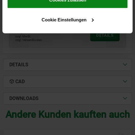
F X 30°=2,3
FEDERKRAFT ANFANG F1 CA. N=15
FEDERKRAFT ENDE F2 CA. N=35
Bestellnummer:
03090-71308
Cookie Einstellungen
17,42 CHF
DETAILS
zzgl. MwSt.
zzgl. Versandkosten
DETAILS
CAD
DOWNLOADS
Andere Kunden kauften auch