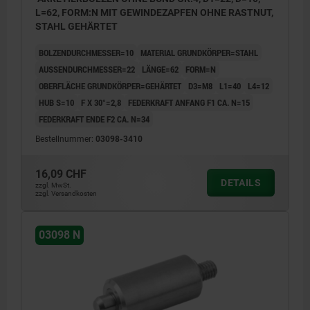
L=62, FORM:N MIT GEWINDEZAPFEN OHNE RASTNUT,
STAHL GEHÄRTET
BOLZENDURCHMESSER=10
MATERIAL GRUNDKÖRPER=STAHL
AUSSENDURCHMESSER=22
LÄNGE=62
FORM=N
OBERFLÄCHE GRUNDKÖRPER=GEHÄRTET
D3=M8
L1=40
L4=12
HUB S=10
F X 30°=2,8
FEDERKRAFT ANFANG F1 CA. N=15
FEDERKRAFT ENDE F2 CA. N=34
Bestellnummer:
03098-3410
16,09 CHF
DETAILS
zzgl. MwSt.
zzgl. Versandkosten
03098 N