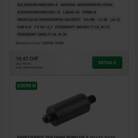
BOLZENDURCHMESSER=8
MATERIAL GRUNDKÖRPER=STAHL
AUSSENDURCHMESSER=18
LÄNGE=56
FORM=N
OBERFLÄCHE GRUNDKÖRPER=GEHÄRTET
D3=M8
L1=36
L4=12
HUB S=8
F X 30°=2,3
FEDERKRAFT ANFANG F1 CA. N=15
FEDERKRAFT ENDE F2 CA. N=35
Bestellnummer:
03098-3308
10,43 CHF
DETAILS
zzgl. MwSt.
zzgl. Versandkosten
03098 N
ARRETIERBOLZEN OHNE BUND GR.4, D1=22, D=10,