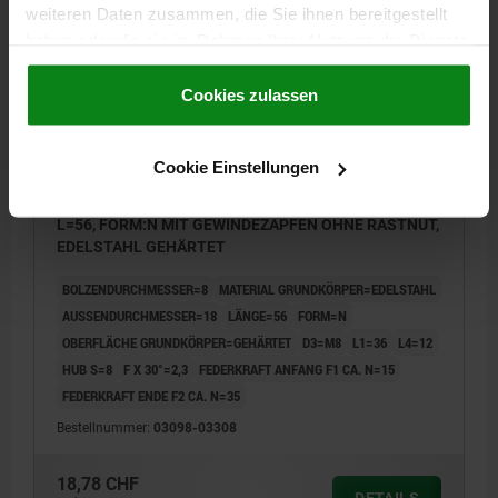
weiteren Daten zusammen, die Sie ihnen bereitgestellt
03098 N
haben oder die sie im Rahmen Ihrer Nutzung der Dienste
gesammelt haben.
Cookie Richtlinien
Impressum
|
Datenschutz
|
AGB
Cookies zulassen
Cookie Einstellungen
ARRETIERBOLZEN OHNE BUND GR.3, D1=18, D=8,
L=56, FORM:N MIT GEWINDEZAPFEN OHNE RASTNUT,
EDELSTAHL GEHÄRTET
BOLZENDURCHMESSER=8
MATERIAL GRUNDKÖRPER=EDELSTAHL
AUSSENDURCHMESSER=18
LÄNGE=56
FORM=N
OBERFLÄCHE GRUNDKÖRPER=GEHÄRTET
D3=M8
L1=36
L4=12
HUB S=8
F X 30°=2,3
FEDERKRAFT ANFANG F1 CA. N=15
FEDERKRAFT ENDE F2 CA. N=35
Bestellnummer:
03098-03308
18,78 CHF
DETAILS