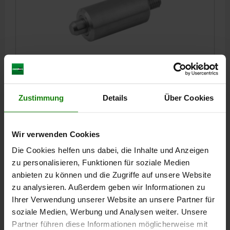
ARRETIERBOLZEN OHNE BUND GR.2, D1=14, D=6,
L=43, FORM:N MIT GEWINDEZAPFEN OHNE RASTNUT,
EDELSTAHL GEHÄRTET
Zustimmung
Details
Über Cookies
BOLZENDURCHMESSER=6
MATERIAL GRUNDKÖRPER=EDELSTAHL
AUSSENDURCHMESSER=14
LÄNGE=43
FORM=N
OBERFLÄCHE GRUNDKÖRPER=GEHÄRTET
D3=M6
L1=28
L4=9
Wir verwenden Cookies
HUB S=6
F X 30°=1,8
FEDERKRAFT ANFANG F1 CA. N=6
Die Cookies helfen uns dabei, die Inhalte und Anzeigen
FEDERKRAFT ENDE F2 CA. N=14
zu personalisieren, Funktionen für soziale Medien
Bestellnummer:
03098-03206
anbieten zu können und die Zugriffe auf unsere Website
zu analysieren. Außerdem geben wir Informationen zu
14,78 CHF
DETAILS
Ihrer Verwendung unserer Website an unsere Partner für
zzgl. MwSt.
zzgl. Versandkosten
soziale Medien, Werbung und Analysen weiter. Unsere
Partner führen diese Informationen möglicherweise mit