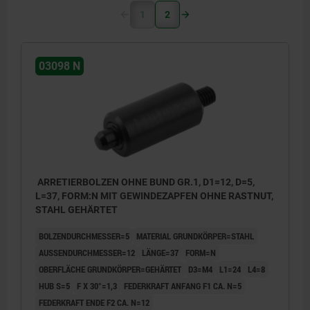
1
2
03098 N
ARRETIERBOLZEN OHNE BUND GR.1, D1=12, D=5,
L=37, FORM:N MIT GEWINDEZAPFEN OHNE RASTNUT,
STAHL GEHÄRTET
BOLZENDURCHMESSER=5
MATERIAL GRUNDKÖRPER=STAHL
AUSSENDURCHMESSER=12
LÄNGE=37
FORM=N
OBERFLÄCHE GRUNDKÖRPER=GEHÄRTET
D3=M4
L1=24
L4=8
HUB S=5
F X 30°=1,3
FEDERKRAFT ANFANG F1 CA. N=5
FEDERKRAFT ENDE F2 CA. N=12