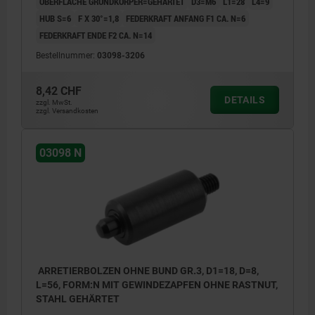
OBERFLÄCHE GRUNDKÖRPER=GEHÄRTET
D3=M6
L1=28
L4=9
HUB S=6
F X 30°=1,8
FEDERKRAFT ANFANG F1 CA. N=6
FEDERKRAFT ENDE F2 CA. N=14
Bestellnummer:
03098-3206
8,42 CHF
DETAILS
zzgl. MwSt.
zzgl. Versandkosten
03098 N
ARRETIERBOLZEN OHNE BUND GR.3, D1=18, D=8,
L=56, FORM:N MIT GEWINDEZAPFEN OHNE RASTNUT,
STAHL GEHÄRTET