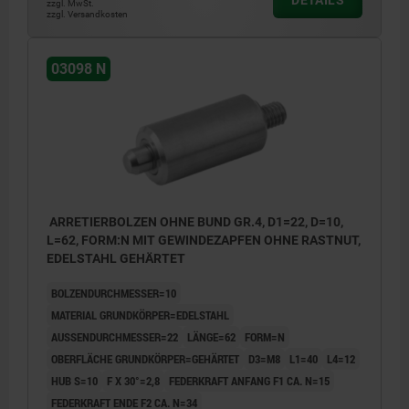
zzgl. MwSt.
zzgl. Versandkosten
03098 N
ARRETIERBOLZEN OHNE BUND GR.4, D1=22, D=10,
L=62, FORM:N MIT GEWINDEZAPFEN OHNE RASTNUT,
EDELSTAHL GEHÄRTET
BOLZENDURCHMESSER=10
MATERIAL GRUNDKÖRPER=EDELSTAHL
AUSSENDURCHMESSER=22
LÄNGE=62
FORM=N
OBERFLÄCHE GRUNDKÖRPER=GEHÄRTET
D3=M8
L1=40
L4=12
HUB S=10
F X 30°=2,8
FEDERKRAFT ANFANG F1 CA. N=15
FEDERKRAFT ENDE F2 CA. N=34