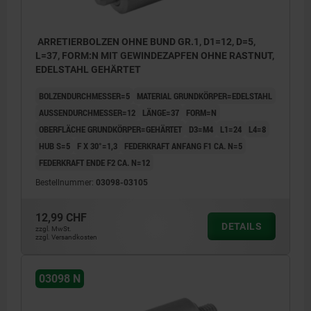
ARRETIERBOLZEN OHNE BUND GR.1, D1=12, D=5,
L=37, FORM:N MIT GEWINDEZAPFEN OHNE RASTNUT,
EDELSTAHL GEHÄRTET
BOLZENDURCHMESSER=5
MATERIAL GRUNDKÖRPER=EDELSTAHL
AUSSENDURCHMESSER=12
LÄNGE=37
FORM=N
OBERFLÄCHE GRUNDKÖRPER=GEHÄRTET
D3=M4
L1=24
L4=8
HUB S=5
F X 30°=1,3
FEDERKRAFT ANFANG F1 CA. N=5
FEDERKRAFT ENDE F2 CA. N=12
Bestellnummer:
03098-03105
12,99 CHF
DETAILS
zzgl. MwSt.
zzgl. Versandkosten
03098 N