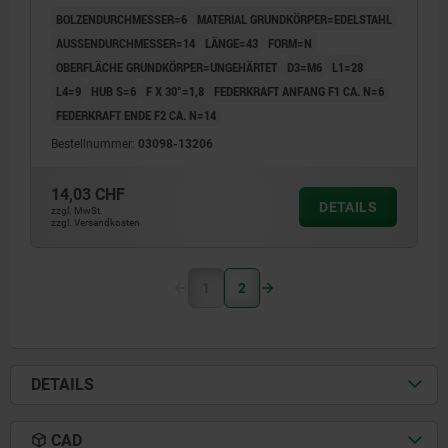
BOLZENDURCHMESSER=6
MATERIAL GRUNDKÖRPER=EDELSTAHL
AUSSENDURCHMESSER=14
LÄNGE=43
FORM=N
OBERFLÄCHE GRUNDKÖRPER=UNGEHÄRTET
D3=M6
L1=28
L4=9
HUB S=6
F X 30°=1,8
FEDERKRAFT ANFANG F1 CA. N=6
FEDERKRAFT ENDE F2 CA. N=14
Bestellnummer:
03098-13206
14,03 CHF
DETAILS
zzgl. MwSt.
zzgl. Versandkosten
1
2
DETAILS
CAD