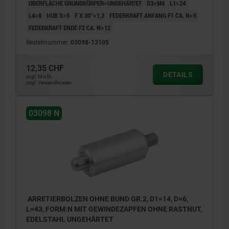
OBERFLÄCHE GRUNDKÖRPER=UNGEHÄRTET
D3=M4
L1=24
L4=8
HUB S=5
F X 30°=1,3
FEDERKRAFT ANFANG F1 CA. N=5
FEDERKRAFT ENDE F2 CA. N=12
Bestellnummer:
03098-13105
12,35 CHF
DETAILS
zzgl. MwSt.
zzgl. Versandkosten
03098 N
ARRETIERBOLZEN OHNE BUND GR.2, D1=14, D=6,
L=43, FORM:N MIT GEWINDEZAPFEN OHNE RASTNUT,
EDELSTAHL UNGEHÄRTET