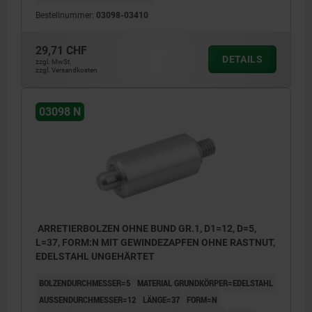
Bestellnummer:
03098-03410
29,71 CHF
DETAILS
zzgl. MwSt.
zzgl. Versandkosten
03098 N
ARRETIERBOLZEN OHNE BUND GR.1, D1=12, D=5,
L=37, FORM:N MIT GEWINDEZAPFEN OHNE RASTNUT,
EDELSTAHL UNGEHÄRTET
BOLZENDURCHMESSER=5
MATERIAL GRUNDKÖRPER=EDELSTAHL
AUSSENDURCHMESSER=12
LÄNGE=37
FORM=N