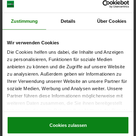
ARRETIERBOLZEN MIT VERRIEGELUNG GR.1 M10X1,
D=5, FORM:A O.RASTNUT, O.KONTERMUTTER,
Zustimmung
Details
Über Cookies
EDELSTAHL UNGEHÄRTET, KOMP:THERMOPLAST
RZGRAU RAL7021
BOLZENDURCHMESSER=5
MATERIAL GRUNDKÖRPER=EDELSTAHL
Wir verwenden Cookies
GEWINDE=M10X1
LÄNGE=50,5
OBERFLÄCHE GRUNDKÖRPER=UNGEHÄRTET
FORM=A
D2=25
Die Cookies helfen uns dabei, die Inhalte und Anzeigen
L1=17
L2=7
L3=15
HUB S=5
SW1=13
F X 30°=1,3
zu personalisieren, Funktionen für soziale Medien
RÜCKSTELLKRAFT N=8-12
anbieten zu können und die Zugriffe auf unsere Website
zu analysieren. Außerdem geben wir Informationen zu
Bestellnummer:
03089-111051
Ihrer Verwendung unserer Website an unsere Partner für
soziale Medien, Werbung und Analysen weiter. Unsere
22,53 CHF
DETAILS
Partner führen diese Informationen möglicherweise mit
zzgl. MwSt.
zzgl. Versandkosten
weiteren Daten zusammen, die Sie ihnen bereitgestellt
haben oder die sie im Rahmen Ihrer Nutzung der Dienste
03089 A
gesammelt haben.
Cookie Richtlinien
Impressum
|
Datenschutz
|
AGB
Cookies zulassen