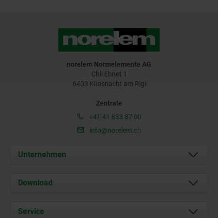
norelem Normelemente AG
Chli Ebnet 1
6403 Küssnacht am Rigi
Zentrale
+41 41 833 87 00
info@norelem.ch
Unternehmen
Über uns
Download
Aktuelles
Dokumente
Service
Kontakt