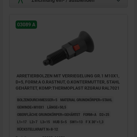
03089 A
ARRETIERBOLZEN MIT VERRIEGELUNG GR.1 M10X1,
D=5, FORM:A O.RASTNUT, O.KONTERMUTTER, STAHL
GEHÄRTET, KOMP:THERMOPLAST RZGRAU RAL7021
BOLZENDURCHMESSER=5
MATERIAL GRUNDKÖRPER=STAHL
GEWINDE=M10X1
LÄNGE=50,5
OBERFLÄCHE GRUNDKÖRPER=GEHÄRTET
FORM=A
D2=25
L1=17
L2=7
L3=15
HUB S=5
SW1=13
F X 30°=1,3
RÜCKSTELLKRAFT N=8-12