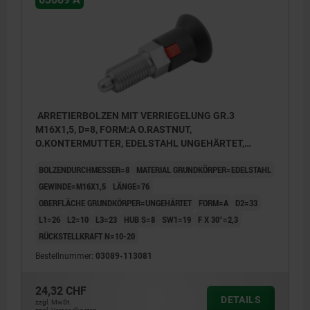
ARRETIERBOLZEN MIT VERRIEGELUNG GR.3
M16X1,5, D=8, FORM:A O.RASTNUT,
O.KONTERMUTTER, EDELSTAHL UNGEHÄRTET,
KOMP:THERMOPLAST RZGRAU RAL7021
BOLZENDURCHMESSER=8
MATERIAL GRUNDKÖRPER=EDELSTAHL
GEWINDE=M16X1,5
LÄNGE=76
OBERFLÄCHE GRUNDKÖRPER=UNGEHÄRTET
FORM=A
D2=33
L1=26
L2=10
L3=23
HUB S=8
SW1=19
F X 30°=2,3
RÜCKSTELLKRAFT N=10-20
Bestellnummer:
03089-113081
24,32 CHF
DETAILS
zzgl. MwSt.