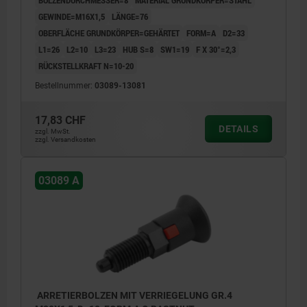
BOLZENDURCHMESSER=8
MATERIAL GRUNDKÖRPER=STAHL
GEWINDE=M16X1,5
LÄNGE=76
OBERFLÄCHE GRUNDKÖRPER=GEHÄRTET
FORM=A
D2=33
L1=26
L2=10
L3=23
HUB S=8
SW1=19
F X 30°=2,3
RÜCKSTELLKRAFT N=10-20
Bestellnummer:
03089-13081
17,83 CHF
DETAILS
zzgl. MwSt.
zzgl. Versandkosten
03089 A
ARRETIERBOLZEN MIT VERRIEGELUNG GR.4