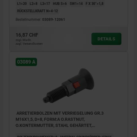
L1=20
L2=8
L3=17
HUB S=6
SW1=14
F X 30°=1,8
RÜCKSTELLKRAFT N=4-12
Bestellnummer:
03089-12061
16,87 CHF
DETAILS
zzgl. MwSt.
zzgl. Versandkosten
03089 A
ARRETIERBOLZEN MIT VERRIEGELUNG GR.3
M16X1,5, D=8, FORM:A O.RASTNUT,
O.KONTERMUTTER, STAHL GEHÄRTET,
KOMP:THERMOPLAST RZGRAU RAL7021