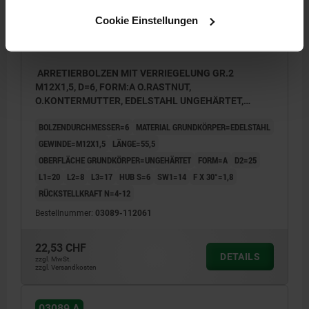
Cookie Einstellungen
ARRETIERBOLZEN MIT VERRIEGELUNG GR.2
M12X1,5, D=6, FORM:A O.RASTNUT,
O.KONTERMUTTER, EDELSTAHL UNGEHÄRTET,
KOMP:THERMOPLAST RZGRAU RAL7021
BOLZENDURCHMESSER=6
MATERIAL GRUNDKÖRPER=EDELSTAHL
GEWINDE=M12X1,5
LÄNGE=55,5
OBERFLÄCHE GRUNDKÖRPER=UNGEHÄRTET
FORM=A
D2=25
L1=20
L2=8
L3=17
HUB S=6
SW1=14
F X 30°=1,8
RÜCKSTELLKRAFT N=4-12
Bestellnummer:
03089-112061
22,53 CHF
DETAILS
zzgl. MwSt.
zzgl. Versandkosten
03089 A