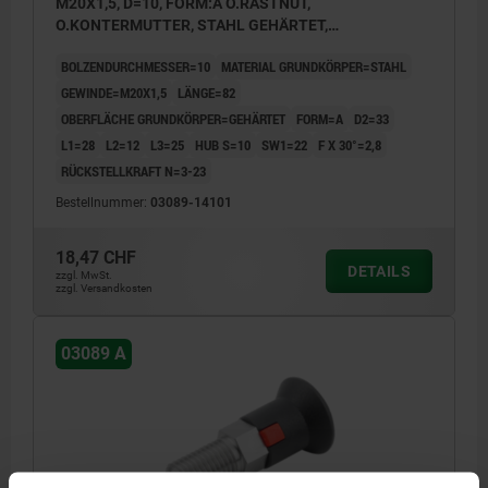
M20X1,5, D=10, FORM:A O.RASTNUT,
O.KONTERMUTTER, STAHL GEHÄRTET,
KOMP:THERMOPLAST RZGRAU RAL7021
BOLZENDURCHMESSER=10
MATERIAL GRUNDKÖRPER=STAHL
GEWINDE=M20X1,5
LÄNGE=82
OBERFLÄCHE GRUNDKÖRPER=GEHÄRTET
FORM=A
D2=33
L1=28
L2=12
L3=25
HUB S=10
SW1=22
F X 30°=2,8
RÜCKSTELLKRAFT N=3-23
Bestellnummer:
03089-14101
18,47 CHF
DETAILS
zzgl. MwSt.
zzgl. Versandkosten
03089 A