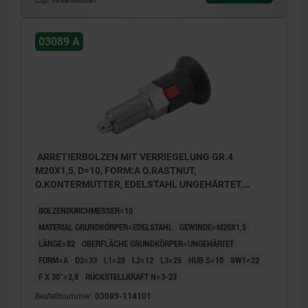
zzgl. Versandkosten
03089 A
ARRETIERBOLZEN MIT VERRIEGELUNG GR.4
M20X1,5, D=10, FORM:A O.RASTNUT,
O.KONTERMUTTER, EDELSTAHL UNGEHÄRTET,
KOMP:THERMOPLAST RZGRAU RAL7021
BOLZENDURCHMESSER=10
MATERIAL GRUNDKÖRPER=EDELSTAHL
GEWINDE=M20X1,5
LÄNGE=82
OBERFLÄCHE GRUNDKÖRPER=UNGEHÄRTET
FORM=A
D2=33
L1=28
L2=12
L3=25
HUB S=10
SW1=22
F X 30°=2,8
RÜCKSTELLKRAFT N=3-23
Bestellnummer:
03089-114101