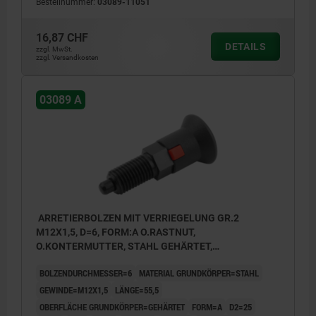
Bestellnummer:
03089-11051
16,87 CHF
DETAILS
zzgl. MwSt.
zzgl. Versandkosten
03089 A
ARRETIERBOLZEN MIT VERRIEGELUNG GR.2
M12X1,5, D=6, FORM:A O.RASTNUT,
O.KONTERMUTTER, STAHL GEHÄRTET,
KOMP:THERMOPLAST RZGRAU RAL7021
BOLZENDURCHMESSER=6
MATERIAL GRUNDKÖRPER=STAHL
GEWINDE=M12X1,5
LÄNGE=55,5
OBERFLÄCHE GRUNDKÖRPER=GEHÄRTET
FORM=A
D2=25