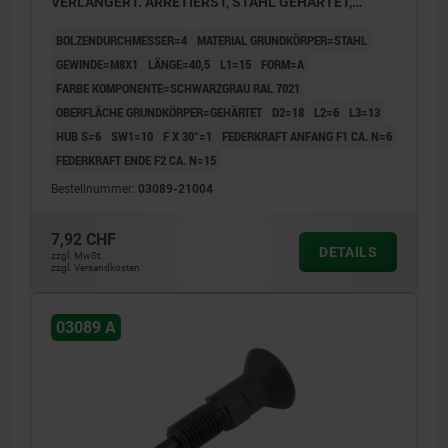
VERLÄNGERT. ARRETIERST, STAHL GEHÄRTET,
KOMP:THERMOPLAST SCHWARZGRAU RAL7021
BOLZENDURCHMESSER=4
MATERIAL GRUNDKÖRPER=STAHL
GEWINDE=M8X1
LÄNGE=40,5
L1=15
FORM=A
FARBE KOMPONENTE=SCHWARZGRAU RAL 7021
OBERFLÄCHE GRUNDKÖRPER=GEHÄRTET
D2=18
L2=6
L3=13
HUB S=6
SW1=10
F X 30°=1
FEDERKRAFT ANFANG F1 CA. N=6
FEDERKRAFT ENDE F2 CA. N=15
Bestellnummer:
03089-21004
7,92 CHF
DETAILS
zzgl. MwSt.
zzgl. Versandkosten
03089 A