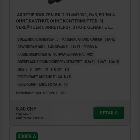
ARRETIERBOLZEN GR.1 D1=M10X1, D=5, FORM:A
OHNE RASTNUT, OHNE KONTERMUTTER, M.
VERLÄNGERT. ARRETIERST, STAHL GEHÄRTET,
KOMP:THERMOPLAST SCHWARZGRAU RAL7021
BOLZENDURCHMESSER=5
MATERIAL GRUNDKÖRPER=STAHL
GEWINDE=M10X1
LÄNGE=46,5
L1=17
FORM=A
FARBE KOMPONENTE=SCHWARZGRAU RAL 7021
OBERFLÄCHE GRUNDKÖRPER=GEHÄRTET
D2=21
L2=7
L3=15
HUB S=8
SW1=13
F X 30°=1,3
FEDERKRAFT ANFANG F1 CA. N=5
FEDERKRAFT ENDE F2 CA. N=16
Bestellnummer:
03089-21105
8,40 CHF
DETAILS
zzgl. MwSt.
zzgl. Versandkosten
03089 A