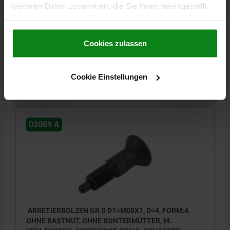
OBERFLÄCHE GRUNDKÖRPER=GEHÄRTET
D2=14
L2=5
L3=10
weiteren Daten zusammen, die Sie ihnen bereitgestellt
HUB S=5
SW1=8
F X 30°=0,8
haben oder die sie im Rahmen Ihrer Nutzung der Dienste
FEDERKRAFT ANFANG F1 CA. N=4,5
gesammelt haben.
Cookie Richtlinien
FEDERKRAFT ENDE F2 CA. N=12
Impressum
|
Datenschutz
|
AGB
Cookies zulassen
Bestellnummer:
03089-21903
Cookie Einstellungen
8,76 CHF
DETAILS
zzgl. MwSt.
zzgl. Versandkosten
03089 A
ARRETIERBOLZEN GR.0 D1=M08X1, D=4, FORM:A
OHNE RASTNUT, OHNE KONTERMUTTER, M.