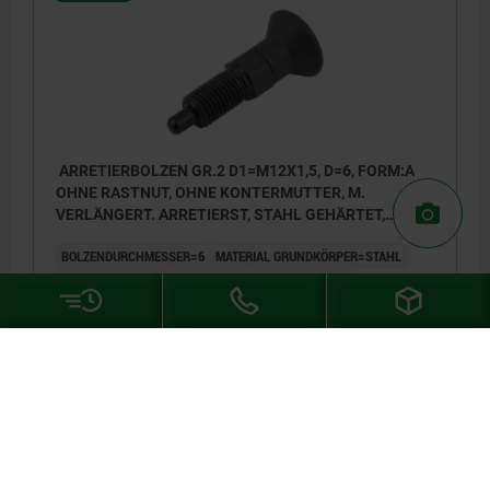
ARRETIERBOLZEN GR.2 D1=M12X1,5, D=6, FORM:A
OHNE RASTNUT, OHNE KONTERMUTTER, M.
VERLÄNGERT. ARRETIERST, STAHL GEHÄRTET,
KOMP:THERMOPLAST SCHWARZGRAU RAL7021
BOLZENDURCHMESSER=6
MATERIAL GRUNDKÖRPER=STAHL
GEWINDE=M12X1,5
LÄNGE=54,7
L1=20
FORM=A
FARBE KOMPONENTE=SCHWARZGRAU RAL 7021
OBERFLÄCHE GRUNDKÖRPER=GEHÄRTET
D2=25
L2=8
L3=17
HUB S=9
SW1=14
F X 30°=1,8
FEDERKRAFT ANFANG F1 CA. N=6
FEDERKRAFT ENDE F2 CA. N=18
Bestellnummer:
03089-21206