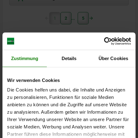
1
2
5
03089 A
Zustimmung
Details
Über Cookies
Wir verwenden Cookies
Die Cookies helfen uns dabei, die Inhalte und Anzeigen
ARRETIERBOLZEN GR.9 D1=M06X0,75, D=3, FORM:A
zu personalisieren, Funktionen für soziale Medien
OHNE RASTNUT, OHNE KONTERMUTTER, M.
anbieten zu können und die Zugriffe auf unsere Website
VERLÄNGERT. ARRETIERST, STAHL GEHÄRTET,
KOMP:THERMOPLAST SCHWARZGRAU RAL7021
zu analysieren. Außerdem geben wir Informationen zu
BOLZENDURCHMESSER=3
MATERIAL GRUNDKÖRPER=STAHL
Ihrer Verwendung unserer Website an unsere Partner für
GEWINDE=M6X0,75
LÄNGE=33
L1=12
FORM=A
soziale Medien, Werbung und Analysen weiter. Unsere
FARBE KOMPONENTE=SCHWARZGRAU RAL 7021
Partner führen diese Informationen möglicherweise mit