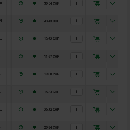
AL
33
28
14
25
12
22
—
30,54 CHF
AL
40
32
18
28
16
27
—
43,43 CHF
AL
14
12
5
10
3,5
8
—
13,62 CHF
AL
18
15
6
13
4
10
—
11,57 CHF
AL
21
17
7
15
5
13
—
13,00 CHF
AL
25
20
8
17
6
14
—
15,33 CHF
AL
33
26
10
23
8
19
—
20,33 CHF
AL
33
28
12
25
10
22
—
20,84 CHF