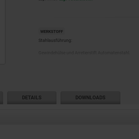
WERKSTOFF
Stahlausführung:
Gewindehülse und Arretierstift Automatenstahl.
Edelstahlausführung A1:
Gewindehülse 1.4305.
DETAILS
DOWNLOADS
Arretierstift gehärtet 1.4034.
Arretierstift nicht gehärtet 1.4305.