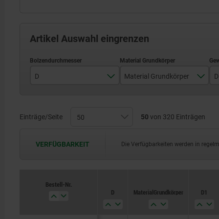
Artikel Auswahl eingrenzen
D
Material Grundkörper
D
3
Edelstahl
4
Stahl
Einträge/Seite
50
von 320 Einträgen
5
VERFÜGBARKEIT
Die Verfügbarkeiten werden in regel
6
8
Bestell-Nr.
Bestell-Nr.
D
D
Material Grundkörper
Material Grundkörper
D1
D1
10
12