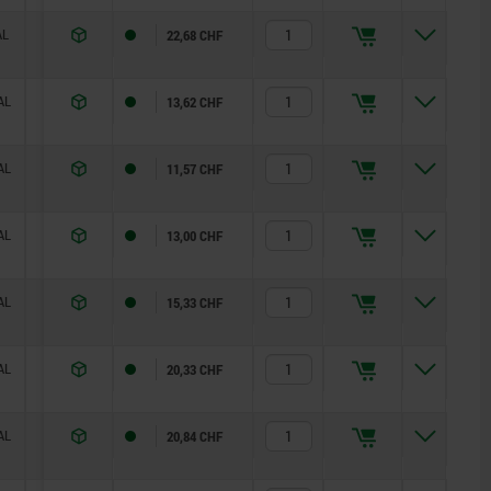
AL
40
32
18
28
16
27
—
22,68 CHF
AL
14
12
5
10
3,5
8
—
13,62 CHF
AL
18
15
6
13
4
10
—
11,57 CHF
AL
21
17
7
15
5
13
—
13,00 CHF
AL
25
20
8
17
6
14
—
15,33 CHF
AL
33
26
10
23
8
19
—
20,33 CHF
AL
33
28
12
25
10
22
—
20,84 CHF