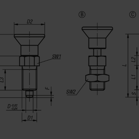
Edelstahlausführung A4:
Gewindehülse und Arretierstift 1.4404.
Pilzgriff Thermoplast.