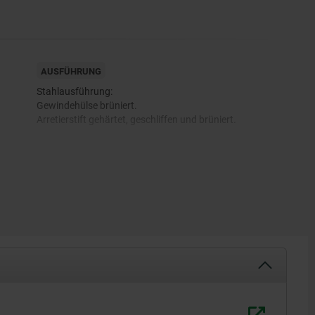
AUSFÜHRUNG
Stahlausführung:
Gewindehülse brüniert.
Arretierstift gehärtet, geschliffen und brüniert.
Edelstahlausführung A1:
Gewindehülse blank.
Arretierstift gehärtet und geschliffen, blank.
Arretierstift nicht gehärtet und geschliffen, blank.
Edelstahlausführung A4:
Gewindehülse blank.
Arretierstift geschliffen und chemisch vernickelt.
Arretierstift geschliffen, blank.
Pilzgriff schwarzgrau RAL7021 oder verkehrsrot RAL3020.