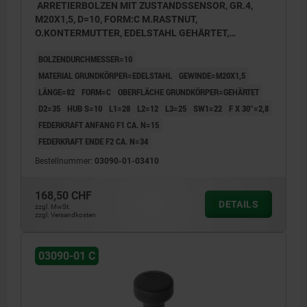
ARRETIERBOLZEN MIT ZUSTANDSSENSOR, GR.4,
M20X1,5, D=10, FORM:C M.RASTNUT,
O.KONTERMUTTER, EDELSTAHL GEHÄRTET,
KOMP:THERMOPLAST SCHWARZGRAU RAL7021,
BOLZENDURCHMESSER=10
UN3091 GEFAHRGUTKLASSE 9
MATERIAL GRUNDKÖRPER=EDELSTAHL
GEWINDE=M20X1,5
LÄNGE=82
FORM=C
OBERFLÄCHE GRUNDKÖRPER=GEHÄRTET
D2=35
HUB S=10
L1=28
L2=12
L3=25
SW1=22
F X 30°=2,8
FEDERKRAFT ANFANG F1 CA. N=15
FEDERKRAFT ENDE F2 CA. N=34
Bestellnummer:
03090-01-03410
168,50 CHF
DETAILS
zzgl. MwSt.
zzgl. Versandkosten
03090-01 C