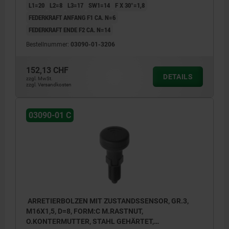
L1=20
L2=8
L3=17
SW1=14
F X 30°=1,8
FEDERKRAFT ANFANG F1 CA. N=6
FEDERKRAFT ENDE F2 CA. N=14
Bestellnummer:
03090-01-3206
152,13 CHF
DETAILS
zzgl. MwSt.
zzgl. Versandkosten
03090-01 C
ARRETIERBOLZEN MIT ZUSTANDSSENSOR, GR.3,
M16X1,5, D=8, FORM:C M.RASTNUT,
O.KONTERMUTTER, STAHL GEHÄRTET,