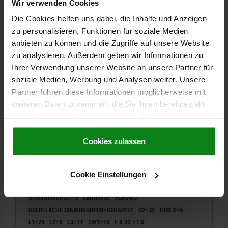
Wir verwenden Cookies
159,55 CHF
Die Cookies helfen uns dabei, die Inhalte und Anzeigen
DETAILS
zzgl. MwSt.
zu personalisieren, Funktionen für soziale Medien
zzgl. Versandkosten
anbieten zu können und die Zugriffe auf unsere Website
zu analysieren. Außerdem geben wir Informationen zu
03090-01 C
Ihrer Verwendung unserer Website an unsere Partner für
soziale Medien, Werbung und Analysen weiter. Unsere
Partner führen diese Informationen möglicherweise mit
weiteren Daten zusammen, die Sie ihnen bereitgestellt
haben oder die sie im Rahmen Ihrer Nutzung der Dienste
gesammelt haben.
Cookie Richtlinien
Impressum
|
Datenschutz
|
AGB
Cookies zulassen
ARRETIERBOLZEN MIT ZUSTANDSSENSOR, GR.2,
M12X1,5, D=6, FORM:C M.RASTNUT,
O.KONTERMUTTER, EDELSTAHL GEHÄRTET,
Cookie Einstellungen
KOMP:THERMOPLAST SCHWARZGRAU RAL7021,
BOLZENDURCHMESSER=6
MATERIAL GRUNDKÖRPER=EDELSTAHL
UN3091 GEFAHRGUTKLASSE 9
GEWINDE=M12X1,5
LÄNGE=62
FORM=C
OBERFLÄCHE GRUNDKÖRPER=GEHÄRTET
D2=35
HUB S=6
L1=20
L2=8
L3=17
SW1=14
F X 30°=1,8