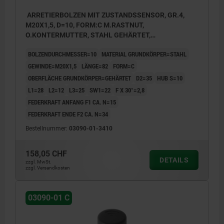
ARRETIERBOLZEN MIT ZUSTANDSSENSOR, GR.4,
M20X1,5, D=10, FORM:C M.RASTNUT,
O.KONTERMUTTER, STAHL GEHÄRTET,
KOMP:THERMOPLAST SCHWARZGRAU RAL7021,
BOLZENDURCHMESSER=10
MATERIAL GRUNDKÖRPER=STAHL
UN3091 GEFAHRGUTKLASSE 9
GEWINDE=M20X1,5
LÄNGE=82
FORM=C
OBERFLÄCHE GRUNDKÖRPER=GEHÄRTET
D2=35
HUB S=10
L1=28
L2=12
L3=25
SW1=22
F X 30°=2,8
FEDERKRAFT ANFANG F1 CA. N=15
FEDERKRAFT ENDE F2 CA. N=34
Bestellnummer:
03090-01-3410
158,05 CHF
DETAILS
zzgl. MwSt.
zzgl. Versandkosten
03090-01 C