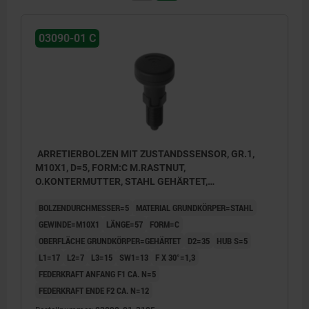
03090-01 C
ARRETIERBOLZEN MIT ZUSTANDSSENSOR, GR.1,
M10X1, D=5, FORM:C M.RASTNUT,
O.KONTERMUTTER, STAHL GEHÄRTET,
KOMP:THERMOPLAST SCHWARZGRAU RAL7021,
BOLZENDURCHMESSER=5
MATERIAL GRUNDKÖRPER=STAHL
UN3091 GEFAHRGUTKLASSE 9
GEWINDE=M10X1
LÄNGE=57
FORM=C
OBERFLÄCHE GRUNDKÖRPER=GEHÄRTET
D2=35
HUB S=5
L1=17
L2=7
L3=15
SW1=13
F X 30°=1,3
FEDERKRAFT ANFANG F1 CA. N=5
FEDERKRAFT ENDE F2 CA. N=12