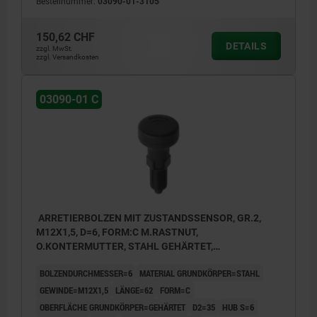
Bestellnummer:
03090-01-3105
150,62 CHF
DETAILS
zzgl. MwSt.
zzgl. Versandkosten
03090-01 C
ARRETIERBOLZEN MIT ZUSTANDSSENSOR, GR.2,
M12X1,5, D=6, FORM:C M.RASTNUT,
O.KONTERMUTTER, STAHL GEHÄRTET,
KOMP:THERMOPLAST SCHWARZGRAU RAL7021,
BOLZENDURCHMESSER=6
MATERIAL GRUNDKÖRPER=STAHL
UN3091 GEFAHRGUTKLASSE 9
GEWINDE=M12X1,5
LÄNGE=62
FORM=C
OBERFLÄCHE GRUNDKÖRPER=GEHÄRTET
D2=35
HUB S=6