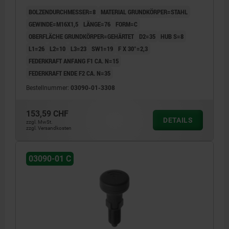
KOMP:THERMOPLAST SCHWARZGRAU RAL7021,
BOLZENDURCHMESSER=8
MATERIAL GRUNDKÖRPER=STAHL
UN3091 GEFAHRGUTKLASSE 9
GEWINDE=M16X1,5
LÄNGE=76
FORM=C
OBERFLÄCHE GRUNDKÖRPER=GEHÄRTET
D2=35
HUB S=8
L1=26
L2=10
L3=23
SW1=19
F X 30°=2,3
FEDERKRAFT ANFANG F1 CA. N=15
FEDERKRAFT ENDE F2 CA. N=35
Bestellnummer:
03090-01-3308
153,59 CHF
DETAILS
zzgl. MwSt.
zzgl. Versandkosten
03090-01 C