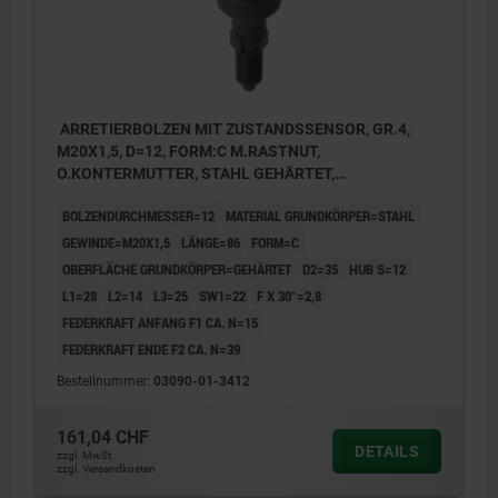
ARRETIERBOLZEN MIT ZUSTANDSSENSOR, GR.4,
M20X1,5, D=12, FORM:C M.RASTNUT,
O.KONTERMUTTER, STAHL GEHÄRTET,
KOMP:THERMOPLAST SCHWARZGRAU RAL7021,
BOLZENDURCHMESSER=12
MATERIAL GRUNDKÖRPER=STAHL
UN3091 GEFAHRGUTKLASSE 9
GEWINDE=M20X1,5
LÄNGE=86
FORM=C
OBERFLÄCHE GRUNDKÖRPER=GEHÄRTET
D2=35
HUB S=12
L1=28
L2=14
L3=25
SW1=22
F X 30°=2,8
FEDERKRAFT ANFANG F1 CA. N=15
FEDERKRAFT ENDE F2 CA. N=39
Bestellnummer:
03090-01-3412
161,04 CHF
DETAILS
zzgl. MwSt.
zzgl. Versandkosten