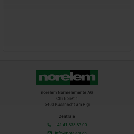
norelem Normelemente AG
Chli Ebnet 1
6403 Küssnacht am Rigi
Zentrale
+41 41 833 87 00
info@norelem.ch