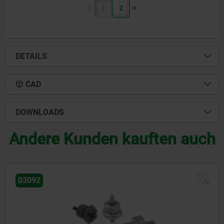
1
2
DETAILS
CAD
DOWNLOADS
Andere Kunden kauften auch
U
N
03092