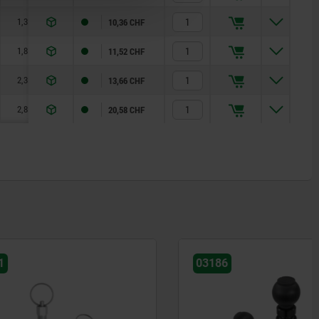
1,3
5
12
10,36 CHF
1,8
6
14
11,52 CHF
2,3
15
35
13,66 CHF
2,8
15
34
20,58 CHF
03186