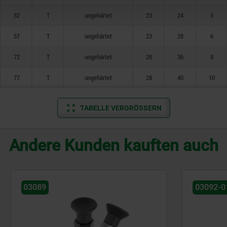
52
T
ungehärtet
23
24
5
57
T
ungehärtet
23
28
6
72
T
ungehärtet
28
36
8
77
T
ungehärtet
28
40
10
TABELLE VERGRÖSSERN
Andere Kunden kauften auch
03092-01