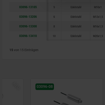
03096-13105
5
Edelstahl
M10x1
03096-13206
6
Edelstahl
M12x1,5
03096-13308
8
Edelstahl
M16x1,5
03096-13410
10
Edelstahl
M20x1,5
15
von 15 Einträgen
03096-08
03089