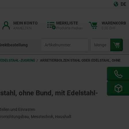
DE
MEIN KONTO
MERKLISTE
WARENKORB
ANMELDEN
Produkte merken
0,00 CHF
productCode
qty
irektbestellung
T EDELSTAHL-ZUGRING
ARRETIERBOLZEN STAHL ODER EDELSTAHL, OHNE
stahl, ohne Bund, mit Edelstahl-
tellen und Einrasten
orrichtungsbau, Messtechnik, Haushalt