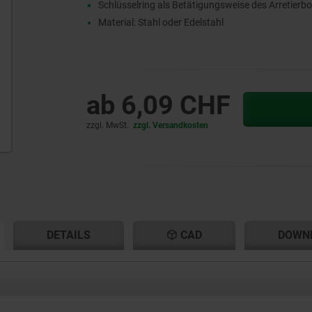
Schlüsselring als Betätigungsweise des Arretierb
Material: Stahl oder Edelstahl
ab
6,09 CHF
zzgl. MwSt.
zzgl. Versandkosten
ENT
ENT
DETAILS
CAD
DOWN