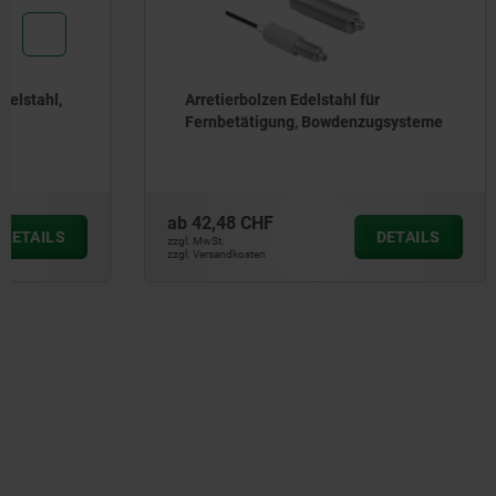
Arretierbolzen Edelstahl für
Arretierb
Fernbetätigung, Bowdenzugsysteme
kurze Aus
Pilzgriff
ab
42,48 CHF
ab
8,15 C
DETAILS
zzgl. MwSt.
zzgl. MwSt.
zzgl. Versandkosten
zzgl. Versandkos