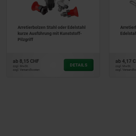
olzen Stahl oder Edelstahl
Arretierbolzen ECO Stahl o
führung mit Kunststoff-
Edelstahl, mit Edelstahl-Z
HF
ab
4,17 CHF
DETAILS
zzgl. MwSt.
ten
zzgl. Versandkosten