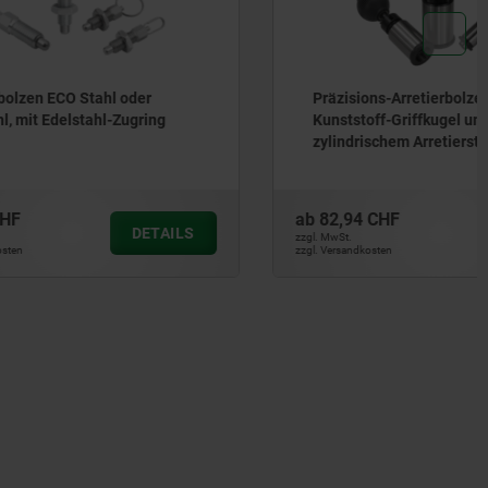
der
Präzisions-Arretierbolzen Stahl mit
ugring
Kunststoff-Griffkugel und
zylindrischem Arretierstift
ab
82,94 CHF
DETAILS
DETAILS
zzgl. MwSt.
zzgl. Versandkosten