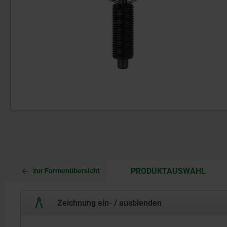
CURR
CURR
PRODUKTAUSWAHL
zur Formenübersicht
TAB:
TAB:
Zeichnung ein- / ausblenden