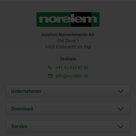
norelem Normelemente AG
Chli Ebnet 1
6403 Küssnacht am Rigi
Zentrale
+41 41 833 87 00
info@norelem.ch
Unternehmen
Über uns
Download
Aktuelles
Dokumente
Service
Kontakt