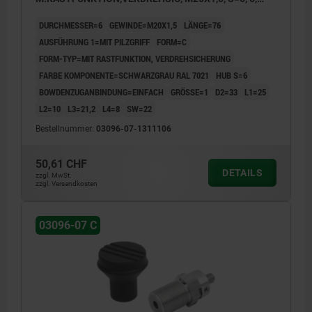
EINFACH, L=76, EDELSTAHL, KOMP:THERMOPLAST
DURCHMESSER=6
GEWINDE=M20X1,5
LÄNGE=76
AUSFÜHRUNG 1=MIT PILZGRIFF
FORM=C
FORM-TYP=MIT RASTFUNKTION, VERDREHSICHERUNG
FARBE KOMPONENTE=SCHWARZGRAU RAL 7021
HUB S=6
BOWDENZUGANBINDUNG=EINFACH
GRÖSSE=1
D2=33
L1=25
L2=10
L3=21,2
L4=8
SW=22
Bestellnummer:
03096-07-1311106
50,61 CHF
DETAILS
zzgl. MwSt.
zzgl. Versandkosten
03096-07 C