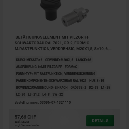
BETÄTIGUNGSELEMENT MIT PILZGRIFF
SCHWARZGRAU RAL7021, GR.2, FORM:C
M.RASTFUNKTION,VERDREHSIC, M20X1,5, S=10, 6,
EINFACH, L=86, EDELSTAHL, KOMP:THERMOPLAST
DURCHMESSER=6
GEWINDE=M20X1,5
LÄNGE=86
AUSFÜHRUNG 1=MIT PILZGRIFF
FORM=C
FORM-TYP=MIT RASTFUNKTION, VERDREHSICHERUNG
FARBE KOMPONENTE=SCHWARZGRAU RAL 7021
HUB S=10
BOWDENZUGANBINDUNG=EINFACH
GRÖSSE=2
D2=33
L1=25
L2=20
L3=21,2
L4=8
SW=22
Bestellnummer:
03096-07-1321110
57,66 CHF
DETAILS
zzgl. MwSt.
zzgl. Versandkosten