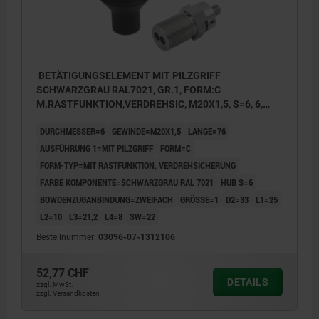
BETÄTIGUNGSELEMENT MIT PILZGRIFF
SCHWARZGRAU RAL7021, GR.1, FORM:C
M.RASTFUNKTION,VERDREHSIC, M20X1,5, S=6, 6,
ZWEIFACH, L=76, EDELSTAHL, KOMP:THERMOPLAST
DURCHMESSER=6
GEWINDE=M20X1,5
LÄNGE=76
AUSFÜHRUNG 1=MIT PILZGRIFF
FORM=C
FORM-TYP=MIT RASTFUNKTION, VERDREHSICHERUNG
FARBE KOMPONENTE=SCHWARZGRAU RAL 7021
HUB S=6
BOWDENZUGANBINDUNG=ZWEIFACH
GRÖSSE=1
D2=33
L1=25
L2=10
L3=21,2
L4=8
SW=22
Bestellnummer:
03096-07-1312106
52,77 CHF
DETAILS
zzgl. MwSt.
zzgl. Versandkosten