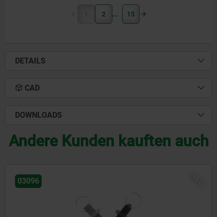
1
2
15
DETAILS
CAD
DOWNLOADS
Andere Kunden kauften auch
EU
03092