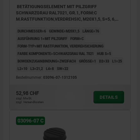
BETÄTIGUNGSELEMENT MIT PILZGRIFF
SCHWARZGRAU RAL7021, GR.1, FORM:C
M.RASTFUNKTION,VERDREHSIC, M20X1,5, S=5, 6,
ZWEIFACH, L=76, EDELSTAHL, KOMP:THERMOPLAST
DURCHMESSER=6
GEWINDE=M20X1,5
LÄNGE=76
AUSFÜHRUNG 1=MIT PILZGRIFF
FORM=C
FORM-TYP=MIT RASTFUNKTION, VERDREHSICHERUNG
FARBE KOMPONENTE=SCHWARZGRAU RAL 7021
HUB S=5
BOWDENZUGANBINDUNG=ZWEIFACH
GRÖSSE=1
D2=33
L1=25
L2=10
L3=21,2
L4=8
SW=22
Bestellnummer:
03096-07-1312105
52,98 CHF
DETAILS
zzgl. MwSt.
zzgl. Versandkosten
03096-07 C