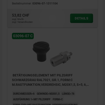
Bestellnummer:
03096-07-1311104
1) Bowdenzuganbindung einfach
2) Bowdenzuganbindung zweifach
53,82 CHF
DETAILS
3) Bowdenzuganbindung einfach mit
zzgl. MwSt.
zzgl. Versandkosten
Stellschraube
03096-07 C
BETÄTIGUNGSELEMENT MIT PILZGRIFF
SCHWARZGRAU RAL7021, GR.1, FORM:C
M.RASTFUNKTION,VERDREHSIC, M20X1,5, S=5, 6,
EINFACH, L=76, EDELSTAHL, KOMP:THERMOPLAST
DURCHMESSER=6
GEWINDE=M20X1,5
LÄNGE=76
AUSFÜHRUNG 1=MIT PILZGRIFF
FORM=C
FORM-TYP=MIT RASTFUNKTION, VERDREHSICHERUNG