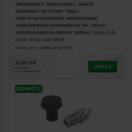
DURCHMESSER=6
GEWINDE=M20X1,5
LÄNGE=76
AUSFÜHRUNG 1=MIT PILZGRIFF
FORM=C
FORM-TYP=MIT RASTFUNKTION, VERDREHSICHERUNG
FARBE KOMPONENTE=SCHWARZGRAU RAL 7021
HUB S=4
BOWDENZUGANBINDUNG=ZWEIFACH
GRÖSSE=1
D2=33
L1=25
L2=10
L3=21,2
L4=8
SW=22
Bestellnummer:
03096-07-1312104
55,99 CHF
DETAILS
zzgl. MwSt.
zzgl. Versandkosten
03096-07 C