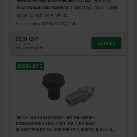
FARBE KOMPONENTE=SCHWARZGRAU RAL 7021
HUB S=16
BOWDENZUGANBINDUNG=EINFACH
GRÖSSE=2
D2=33
L1=25
L2=20
L3=21,2
L4=8
SW=22
Bestellnummer:
03096-07-1321116
55,51 CHF
DETAILS
zzgl. MwSt.
zzgl. Versandkosten
03096-07 C
BETÄTIGUNGSELEMENT MIT PILZGRIFF
SCHWARZGRAU RAL7021, GR.1, FORM:C
M.RASTFUNKTION,VERDREHSIC, M20X1,5, S=4, 6,
ZWEIFACH, L=76, EDELSTAHL, KOMP:THERMOPLAST