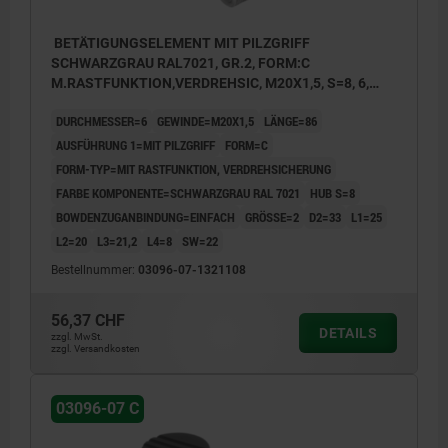
BETÄTIGUNGSELEMENT MIT PILZGRIFF
SCHWARZGRAU RAL7021, GR.2, FORM:C
M.RASTFUNKTION,VERDREHSIC, M20X1,5, S=8, 6,
EINFACH, L=86, EDELSTAHL, KOMP:THERMOPLAST
DURCHMESSER=6
GEWINDE=M20X1,5
LÄNGE=86
AUSFÜHRUNG 1=MIT PILZGRIFF
FORM=C
FORM-TYP=MIT RASTFUNKTION, VERDREHSICHERUNG
FARBE KOMPONENTE=SCHWARZGRAU RAL 7021
HUB S=8
BOWDENZUGANBINDUNG=EINFACH
GRÖSSE=2
D2=33
L1=25
L2=20
L3=21,2
L4=8
SW=22
Bestellnummer:
03096-07-1321108
56,37 CHF
DETAILS
zzgl. MwSt.
zzgl. Versandkosten
03096-07 C