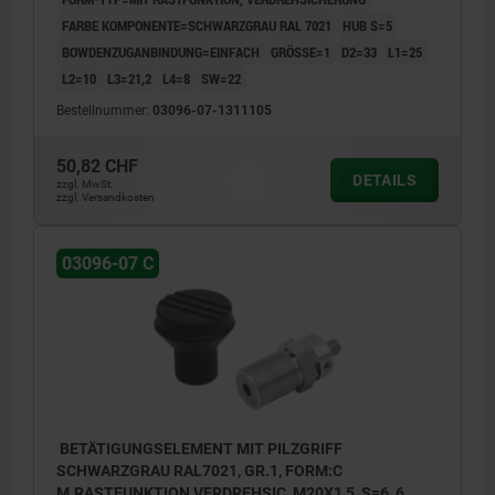
FARBE KOMPONENTE=SCHWARZGRAU RAL 7021
HUB S=5
BOWDENZUGANBINDUNG=EINFACH
GRÖSSE=1
D2=33
L1=25
L2=10
L3=21,2
L4=8
SW=22
Bestellnummer:
03096-07-1311105
50,82 CHF
DETAILS
zzgl. MwSt.
zzgl. Versandkosten
03096-07 C
BETÄTIGUNGSELEMENT MIT PILZGRIFF
SCHWARZGRAU RAL7021, GR.1, FORM:C
M.RASTFUNKTION,VERDREHSIC, M20X1,5, S=6, 6,