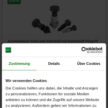
03090
Arretierbolzen Stahl oder Edelstahl mit Kunststoff-Pilzgriff,
mit Deckel
ab
8,70 CHF
Zustimmung
Details
Über Cookies
DETAILS
zzgl. MwSt.
zzgl. Versandkosten
Wir verwenden Cookies
Die Cookies helfen uns dabei, die Inhalte und Anzeigen
03090
zu personalisieren, Funktionen für soziale Medien
anbieten zu können und die Zugriffe auf unsere Website
zu analysieren. Außerdem geben wir Informationen zu