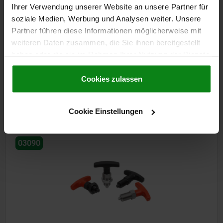
Ihrer Verwendung unserer Website an unsere Partner für
soziale Medien, Werbung und Analysen weiter. Unsere
Partner führen diese Informationen möglicherweise mit
weiteren Daten zusammen, die Sie ihnen bereitgestellt
Arretierbolzen Stahl mit Kunststoff-Pilzgriff und
haben oder die sie im Rahmen Ihrer Nutzung der Dienste
Verriegelungsmarkierung
gesammelt haben.
Cookie Richtlinien
Impressum
|
Datenschutz
|
AGB
Cookies zulassen
ab
13,20 CHF
DETAILS
zzgl. MwSt.
zzgl. Versandkosten
Cookie Einstellungen
03090