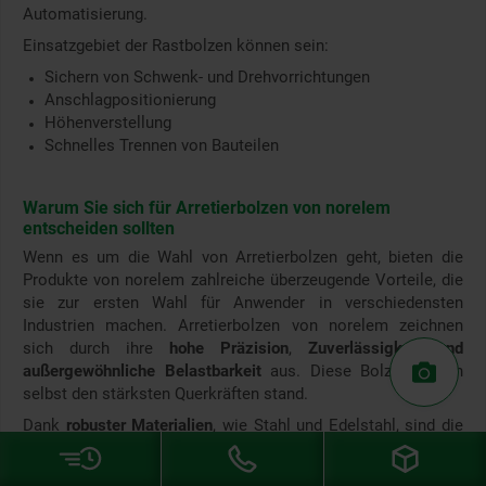
Automatisierung.
Einsatzgebiet der Rastbolzen können sein:
Sichern von Schwenk- und Drehvorrichtungen
Anschlagpositionierung
Höhenverstellung
Schnelles Trennen von Bauteilen
Warum Sie sich für Arretierbolzen von norelem
entscheiden sollten
Wenn es um die Wahl von Arretierbolzen geht, bieten die
Produkte von norelem zahlreiche überzeugende Vorteile, die
sie zur ersten Wahl für Anwender in verschiedensten
Industrien machen. Arretierbolzen von norelem zeichnen
sich durch ihre
hohe Präzision
,
Zuverlässigkeit und
außergewöhnliche Belastbarkeit
aus. Diese Bolzen halten
selbst den stärksten Querkräften stand.
Dank
robuster Materialien
, wie Stahl und Edelstahl, sind die
Rastbolzen besonders
widerstandsfähig gegen Verschleiß
und Korrosion
. Bei der Qualitätsprüfung wird im Speziellen