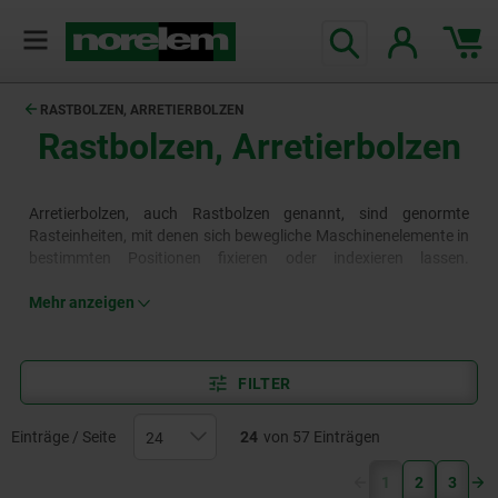
RASTBOLZEN, ARRETIERBOLZEN
Rastbolzen, Arretierbolzen
Arretierbolzen, auch Rastbolzen genannt, sind genormte
Rasteinheiten, mit denen sich bewegliche Maschinenelemente in
bestimmten Positionen fixieren oder indexieren lassen.
Arretierbolzen sind in unterschiedlichen Längen, Gewindetypen,
Materialien und Ausprägungen verfügbar, darunter Varianten
Mehr anzeigen
mit Griff oder Bund, pneumatische Arretierbolzen oder solche
mit speziellen Verriegelungsmechanismen.
Mehr erfahren
FILTER
Einträge / Seite
24
von 57 Einträgen
(current)
1
2
3