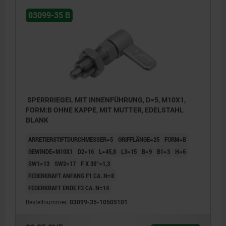
03099-35 B
SPERRRIEGEL MIT INNENFÜHRUNG, D=5, M10X1,
FORM:B OHNE KAPPE, MIT MUTTER, EDELSTAHL
BLANK
ARRETIERSTIFTDURCHMESSER=5
GRIFFLÄNGE=25
FORM=B
GEWINDE=M10X1
D2=16
L=45,8
L3=15
B=9
B1=3
H=6
SW1=13
SW2=17
F X 30°=1,3
FEDERKRAFT ANFANG F1 CA. N=8
FEDERKRAFT ENDE F2 CA. N=14
Bestellnummer:
03099-35-10505101