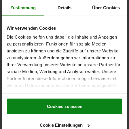
FEDERKRAFT ANFANG F1 CA. N=15
Zustimmung
Details
Über Cookies
FEDERKRAFT ENDE F2 CA. N=35
Bestellnummer:
03099-35-10508161
Wir verwenden Cookies
25,05 CHF
Die Cookies helfen uns dabei, die Inhalte und Anzeigen
DETAILS
zzgl. MwSt.
zu personalisieren, Funktionen für soziale Medien
zzgl. Versandkosten
anbieten zu können und die Zugriffe auf unsere Website
zu analysieren. Außerdem geben wir Informationen zu
03099-35 B
Ihrer Verwendung unserer Website an unsere Partner für
soziale Medien, Werbung und Analysen weiter. Unsere
Partner führen diese Informationen möglicherweise mit
weiteren Daten zusammen, die Sie ihnen bereitgestellt
haben oder die sie im Rahmen Ihrer Nutzung der Dienste
gesammelt haben.
Cookie Richtlinien
Impressum
|
Datenschutz
|
AGB
Cookies zulassen
SPERRRIEGEL MIT INNENFÜHRUNG, D=10, M20X1,5,
FORM:B OHNE KAPPE, MIT MUTTER, EDELSTAHL
BLANK
Cookie Einstellungen