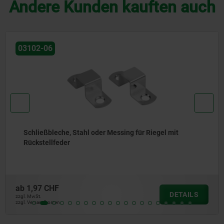
Andere Kunden kauften auch
03102-05
Stahl oder Messing für Riegel mit
Riegel mit Rü
nach oben od
ab
7,68 CHF
DETAILS
zzgl. MwSt.
zzgl. Versandkosten