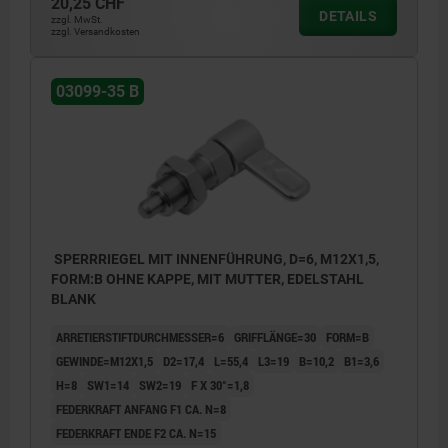
20,25 CHF
DETAILS
zzgl. MwSt.
zzgl. Versandkosten
03099-35 B
SPERRRIEGEL MIT INNENFÜHRUNG, D=6, M12X1,5,
FORM:B OHNE KAPPE, MIT MUTTER, EDELSTAHL
BLANK
ARRETIERSTIFTDURCHMESSER=6
GRIFFLÄNGE=30
FORM=B
GEWINDE=M12X1,5
D2=17,4
L=55,4
L3=19
B=10,2
B1=3,6
H=8
SW1=14
SW2=19
F X 30°=1,8
FEDERKRAFT ANFANG F1 CA. N=8
FEDERKRAFT ENDE F2 CA. N=15