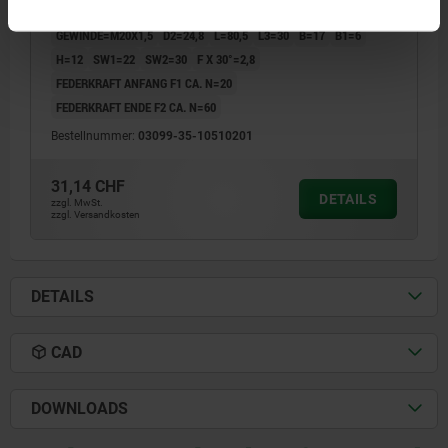
ARRETIERSTIFTDURCHMESSER=10
GRIFFLÄNGE=50
FORM=B
GEWINDE=M20X1,5
D2=24,8
L=80,5
L3=30
B=17
B1=6
H=12
SW1=22
SW2=30
F X 30°=2,8
FEDERKRAFT ANFANG F1 CA. N=20
FEDERKRAFT ENDE F2 CA. N=60
Bestellnummer:
03099-35-10510201
31,14 CHF
DETAILS
zzgl. MwSt.
zzgl. Versandkosten
DETAILS
CAD
DOWNLOADS