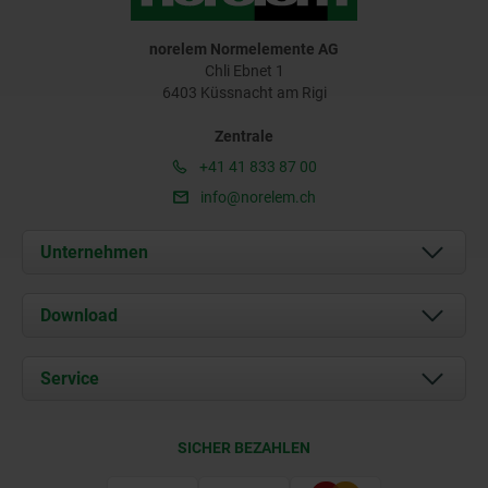
norelem Normelemente AG
Chli Ebnet 1
6403 Küssnacht am Rigi
Zentrale
+41 41 833 87 00
info@norelem.ch
Unternehmen
Über uns
Download
Aktuelles
Dokumente
Service
Kontakt
Lieferkonditionen
SICHER BEZAHLEN
Zertifizierung