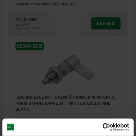
Bestellnummer:
03099-35-10506121
22,32 CHF
DETAILS
zzgl. MwSt.
zzgl. Versandkosten
03099-35 B
SPERRRIEGEL MIT INNENFÜHRUNG, D=8, M16X1,5,
FORM:B OHNE KAPPE, MIT MUTTER, EDELSTAHL
BLANK
ARRETIERSTIFTDURCHMESSER=8
GRIFFLÄNGE=40
FORM=B
GEWINDE=M16X1,5
D2=21,6
L=71
L3=26
B=14,4
B1=4,8
H=10
SW1=19
SW2=24
F X 30°=2,3