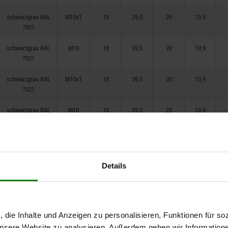
schwarzgrau RAL
M10x1
10
39,5
20
10,9
7021
schwarzgrau RAL
M10
10
39,5
20
10,9
7021
schwarzgrau RAL
M10x1
10
39,5
20
10,9
7021
schwarzgrau RAL
M10
10
39,5
20
10,9
7021
schwarzgrau RAL
M10x1
10
39,5
20
10,9
7021
Details
schwarzgrau RAL
M12
12
48,4
25
12,9
7021
schwarzgrau RAL
M12x1,5
12
48,4
25
12,9
7021
, die Inhalte und Anzeigen zu personalisieren, Funktionen für so
 unsere Website zu analysieren. Außerdem geben wir Information