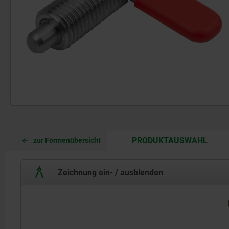
CURR
CURR
PRODUKTAUSWAHL
zur Formenübersicht
TAB:
TAB:
Zeichnung ein- / ausblenden