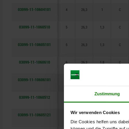
03099-11-10604101
4
26,3
1
C
03099-11-1060510
5
26,3
1,3
C
03099-11-10605101
5
26,3
1,3
C
03099-11-1060610
6
26,3
1,8
C
03099-11-10606101
6
26,3
1,8
C
Zustimmung
03099-11-1060512
5
31,1
1,3
C
Wir verwenden Cookies
03099-11-10605121
5
31,1
1,3
C
Die Cookies helfen uns dabei
können und die Zugriffe auf