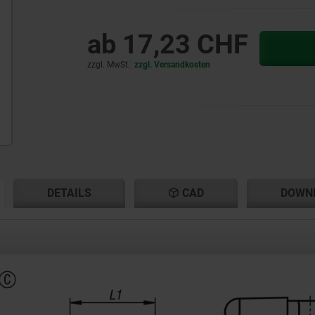
ab
17,23 CHF
zzgl. MwSt.
zzgl. Versandkosten
ENT
ENT
DETAILS
CAD
DOWN