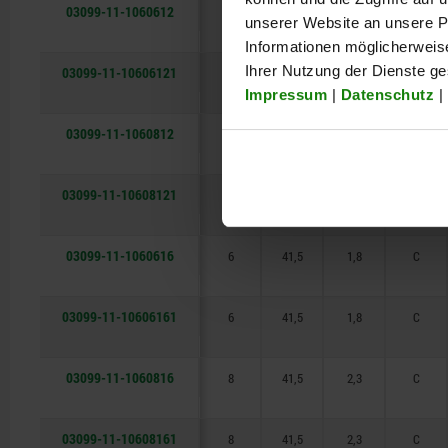
03099-11-1060612
6
31,1
1,8
C
unserer Website an unsere Pa
Informationen möglicherweis
Ihrer Nutzung der Dienste g
03099-11-10606121
6
31,1
1,8
C
Impressum
|
Datenschutz
|
03099-11-1060812
8
31,1
2,3
C
03099-11-10608121
8
31,1
2,3
C
03099-11-1060616
6
41,5
1,8
C
03099-11-10606161
6
41,5
1,8
C
03099-11-1060816
8
41,5
2,3
C
03099-11-10608161
8
41,5
2,3
C