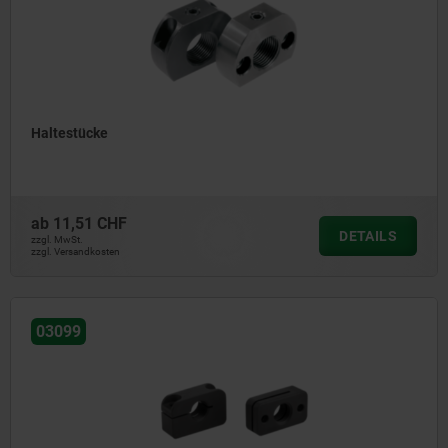
Haltestücke
ab
11,51 CHF
DETAILS
zzgl. MwSt.
zzgl. Versandkosten
03099