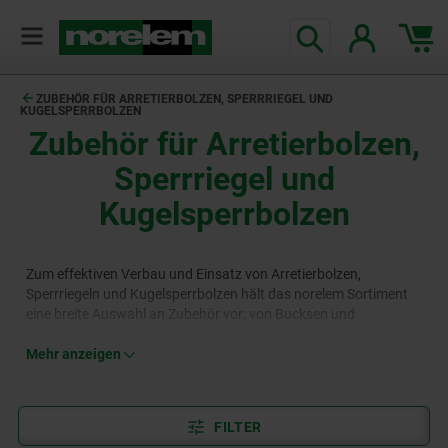
ZUBEHÖR FÜR ARRETIERBOLZEN, SPERRRIEGEL UND
KUGELSPERRBOLZEN
Zubehör für Arretierbolzen,
Sperrriegel und
Kugelsperrbolzen
Zum effektiven Verbau und Einsatz von Arretierbolzen,
Sperrriegeln und Kugelsperrbolzen hält das norelem Sortiment
eine breite Auswahl an Zubehör vor: von Bucksen und
Distanzringen über EInbauscheiben bis hin zu Bowdenzügen
und Stellschrauben.
Mehr anzeigen
Mehr erfahren
FILTER