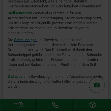
bestehen aus Edelstahl, was eine hohe Stabilität,
Korrosionsbeständigkeit und Langlebigkeit gewährleistet.
Stellschrauben
dienen als Ersatzteile für den
Arretierbolzen mit Fernbetätigung. Sie werden eingesetzt,
um die Länge der Zughülle präzise einzustellen und die
erforderliche Vorspannung im Bowdenzugsystem
sicherzustellen.
Die
Schraubnippel
im Bowdenzug sind kleine
Verbindungselemente, mit denen das freie Ende des
Drahtseils fixiert wird. Das Drahtseil wird durch den
Schraubnippel geführt und durch Festziehen der Schraube
kraftschlüssig geklemmt. Er lässt sich einfach montieren,
lösen und bei Bedarf an anderer Position auf dem Seil
fixieren
Endhülsen
im Bowdenzug sind kleine Abschlusselemente,
die am Ende der Zughülle (Außenhülle) angebracht
werden.
Haltestücke, Sicherungselemente und weiteres
Zubehör für eine sichere Verriegelung