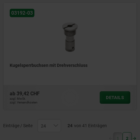
03192-03
Kugelsperrbuchsen mit Drehverschluss
ab
39,42 CHF
DETAILS
zzgl. MwSt.
zzgl. Versandkosten
Einträge / Seite
24
von 41 Einträgen
(current)
1
2