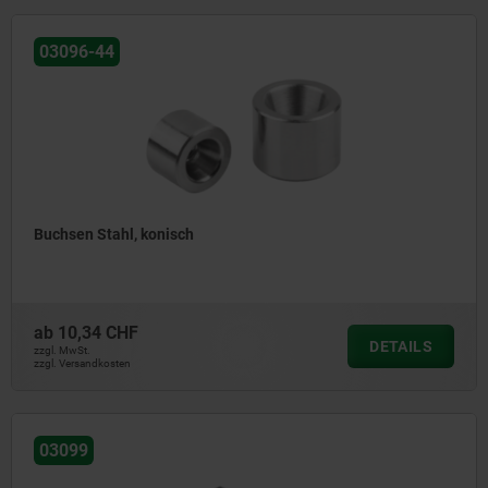
03096-44
Buchsen Stahl, konisch
ab
10,34 CHF
DETAILS
zzgl. MwSt.
zzgl. Versandkosten
03099