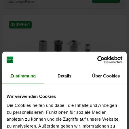
zzgl. Versandkosten
03099-61
Positionierbuchsen Stahl oder Edelstahl für Zustandssensor
Zustimmung
Details
Über Cookies
Wir verwenden Cookies
ab
18,66 CHF
DETAILS
zzgl. MwSt.
Die Cookies helfen uns dabei, die Inhalte und Anzeigen
zzgl. Versandkosten
zu personalisieren, Funktionen für soziale Medien
anbieten zu können und die Zugriffe auf unsere Website
zu analysieren. Außerdem geben wir Informationen zu