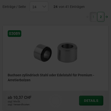
Einträge / Seite
24
von 41 Einträgen
(current)
1
2
03089
Buchsen zylindrisch Stahl oder Edelstahl für Premium -
Arretierbolzen
ab
10,37 CHF
DETAILS
zzgl. MwSt.
zzgl. Versandkosten