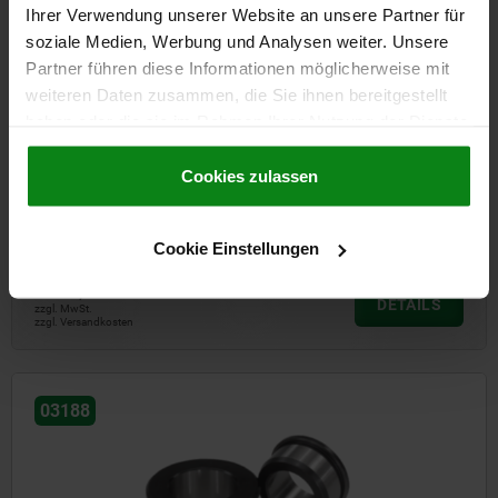
03184
Ihrer Verwendung unserer Website an unsere Partner für
soziale Medien, Werbung und Analysen weiter. Unsere
Partner führen diese Informationen möglicherweise mit
weiteren Daten zusammen, die Sie ihnen bereitgestellt
haben oder die sie im Rahmen Ihrer Nutzung der Dienste
gesammelt haben.
Cookie Richtlinien
Impressum
|
Datenschutz
|
AGB
Cookies zulassen
Buchsen konisch Stahl für Präzisions-Arretierbolzen
Cookie Einstellungen
ab
20,80 CHF
DETAILS
zzgl. MwSt.
zzgl. Versandkosten
03188