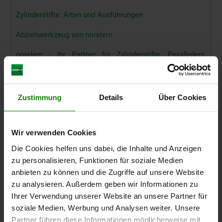
Zylinderstifte: Arten und Ausführungen
Abziehwerkzeug von norelem
norelem - Ihr Partner für Zylinderstifte, Passfedern,
Abziehwerkzeug
Zustimmung
Details
Über Cookies
Passfedern von norelem
Passfedern sind Normteile in der Maschinenbauindustrie, die
eine genaue Positionierung von Bauteilen gewährleisten. Sie
Wir verwenden Cookies
dienen als Verbindungselement zwischen einer Welle und
Die Cookies helfen uns dabei, die Inhalte und Anzeigen
einem Bauteil und bilden dabei eine formschlüssige
zu personalisieren, Funktionen für soziale Medien
Verbindung. Sie sorgen für einen festen Sitz des Bauteils auf
anbieten zu können und die Zugriffe auf unsere Website
der Welle und verhindern das Verrutschen. Dabei sorgen sie
außerdem für die Kraft- und Drehmomentübertragung von
zu analysieren. Außerdem geben wir Informationen zu
Welle auf Nabe und sind damit ein wichtiger Bestandteil im
Ihrer Verwendung unserer Website an unsere Partner für
Maschinenbau.
soziale Medien, Werbung und Analysen weiter. Unsere
Partner führen diese Informationen möglicherweise mit