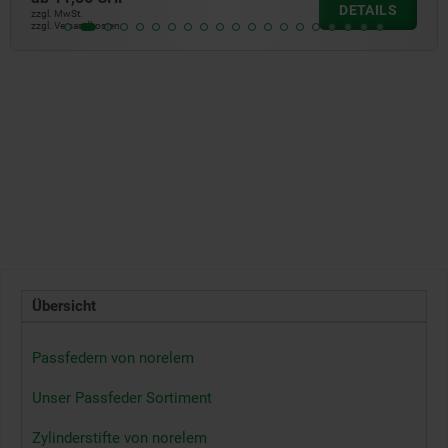
LS
DETA
zzgl. MwSt.
zzgl. Versandkosten
Übersicht
Passfedern von norelem
Unser Passfeder Sortiment
Zylinderstifte von norelem