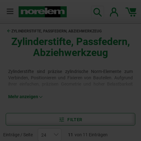
ZYLINDERSTIFTE, PASSFEDERN, ABZIEHWERKZEUG
Zylinderstifte, Passfedern,
Abziehwerkzeug
Zylinderstifte sind präzise zylindrische Norm-Elemente zum
Verbinden, Positionieren und Fixieren von Bauteilen. Aufgrund
ihrer einfachen, präzisen Geometrie und hoher Belastbarkeit
finden Zylinderstifte in verschiedensten Konstruktionen
Verwendung. Passfedern sind genormte Elemente, die
Mehr anzeigen
Drehmomente zwischen Wellen und Naben übertragen, indem
sie eine formschlüssige Verbindung herstellen. Sie kommen
insbesondere bei Zahnrädern, Riemenscheiben, Kupplungen und
FILTER
anderen rotierenden Komponenten vielfach zum Einsatz.
Mehr
erfahren
Einträge / Seite
11
von 11 Einträgen