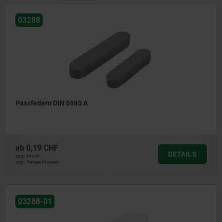
03288
Passfedern DIN 6885 A
ab
0,19 CHF
DETAILS
zzgl. MwSt.
zzgl. Versandkosten
03288-01