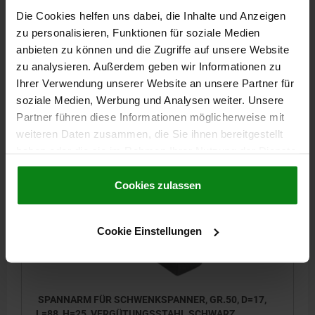
D=14, L=67, H=22, VERGÜTUNGSSTAHL SCHWARZ
Die Cookies helfen uns dabei, die Inhalte und Anzeigen
ELOXIERT
zu personalisieren, Funktionen für soziale Medien
LÄNGE=67
HÖHE=22
D1=10,5
D3=M08X1,25
GRÖSSE=32/40
anbieten zu können und die Zugriffe auf unsere Website
A=45
A1=10
DURCHMESSER=14
D2=17
H1=9
T=9
T1=4,5
zu analysieren. Außerdem geben wir Informationen zu
Ihrer Verwendung unserer Website an unsere Partner für
Bestellnummer:
05626-05-3240
soziale Medien, Werbung und Analysen weiter. Unsere
Partner führen diese Informationen möglicherweise mit
27,03 CHF
DETAILS
zzgl. MwSt.
weiteren Daten zusammen, die Sie ihnen bereitgestellt
zzgl. Versandkosten
haben oder die sie im Rahmen Ihrer Nutzung der Dienste
gesammelt haben.
Cookie Richtlinien
05626-05
Impressum
|
Datenschutz
|
AGB
Cookies zulassen
Cookie Einstellungen
SPANNARM FÜR SCHWENKSPANNER, GR.50, D=17,
L=88, H=25, VERGÜTUNGSSTAHL SCHWARZ