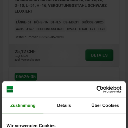
D=10, L=51, H=16, VERGÜTUNGSSTAHL SCHWARZ
ELOXIERT
LÄNGE=51
HÖHE=16
D1=8.5
D3=M06X1
GRÖSSE=20/25
A=35
A1=7
DURCHMESSER=10
D2=14
H1=8
T=7
T1=3
Bestellnummer:
05626-05-2025
25,12 CHF
DETAILS
zzgl. MwSt.
zzgl. Versandkosten
05626-05
Zustimmung
Details
Über Cookies
SPANNARM FÜR SCHWENKSPANNER, GR.32/40,
Wir verwenden Cookies