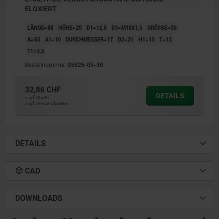
ELOXIERT
LÄNGE=88
HÖHE=25
D1=12,5
D3=M10X1,5
GRÖSSE=50
A=65
A1=10
DURCHMESSER=17
D2=21
H1=13
T=13
T1=4,5
Bestellnummer:
05626-05-50
32,86 CHF
DETAILS
zzgl. MwSt.
zzgl. Versandkosten
DETAILS
CAD
DOWNLOADS