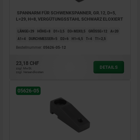
SPANNARM FÜR SCHWENKSPANNER, GR.12, D=5,
L=29, H=8, VERGÜTUNGSSTAHL SCHWARZ ELOXIERT
LÄNGE=29
HÖHE=8
D1=3,5
D3=M3X0,5
GRÖSSE=12
A=20
A1=4
DURCHMESSER=5
D2=6
H1=6,5
T=4
T1=2,5
Bestellnummer:
05626-05-12
23,18 CHF
DETAILS
zzgl. MwSt.
zzgl. Versandkosten
05626-05