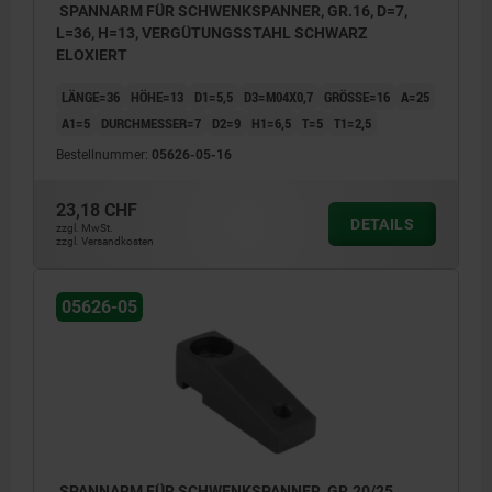
SPANNARM FÜR SCHWENKSPANNER, GR.16, D=7,
L=36, H=13, VERGÜTUNGSSTAHL SCHWARZ
ELOXIERT
LÄNGE=36
HÖHE=13
D1=5,5
D3=M04X0,7
GRÖSSE=16
A=25
A1=5
DURCHMESSER=7
D2=9
H1=6,5
T=5
T1=2,5
Bestellnummer:
05626-05-16
23,18 CHF
DETAILS
zzgl. MwSt.
zzgl. Versandkosten
05626-05
SPANNARM FÜR SCHWENKSPANNER, GR.20/25,