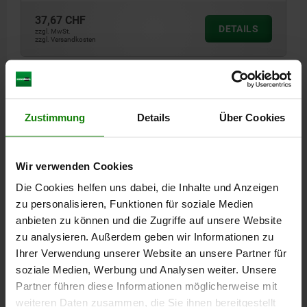
37,67 CHF
DETAILS
zzgl. MwSt.
zzgl. Versandkosten
DETAILS
Zustimmung
Details
Über Cookies
CAD
Wir verwenden Cookies
DOWNLOADS
Die Cookies helfen uns dabei, die Inhalte und Anzeigen
Andere Kunden kauften auch
zu personalisieren, Funktionen für soziale Medien
anbieten zu können und die Zugriffe auf unsere Website
zu analysieren. Außerdem geben wir Informationen zu
Ihrer Verwendung unserer Website an unsere Partner für
05740-01
soziale Medien, Werbung und Analysen weiter. Unsere
Partner führen diese Informationen möglicherweise mit
weiteren Daten zusammen, die Sie ihnen bereitgestellt