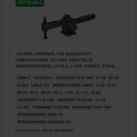
05775-04 C
SCHNELLSPANNER, FUß WAAGRECHT,
F.MESSTECHNIK, F2=3400, VERSTELLB.
ANDRUCKSPINDEL, H=66,5, L=225, FORM:C, STAHL
SCHWARZ VERZINKT, KOMP:KUNSTSTOFF SCHWARZ
FORM=C
LOCHBILD=1
HALTEKRAFT F2 N=3400
A1=42
B1=47
H=66,5
LÄNGE=225
ANDRUCKSPINDEL=M8X65
A=26
B=31
B2=15
B3=9
B4=26
B5=3
C=34
C1=17,5
D=6,6
HALTEKRAFT F1 N=1400
HANDKRAFT FH N=200
L1=79
L2=48,6
SPANNKRAFT F3 N=800
SPANNKRAFT F4 N=1900
ÖFFNUNGSWINKEL GRIFF=72°
ÖFFNUNGSWINKEL HALTEARM=90°
Bestellnummer:
05775-04-003400