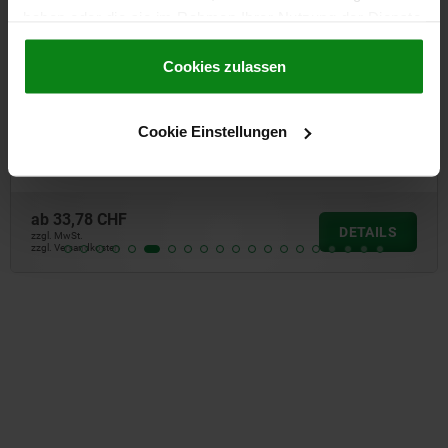
haben oder die sie im Rahmen Ihrer Nutzung der Dienste
gesammelt haben.
Cookie Richtlinien
Impressum
|
Datenschutz
|
AGB
Cookies zulassen
Schnellspanner vertikal mit Winkelfuß und vollem
Haltearm
Cookie Einstellungen
ab
33,78 CHF
DETAILS
zzgl. MwSt.
zzgl. Versandkosten