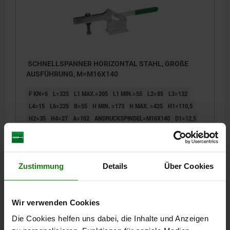
SCHNELLSPANNER HORIZONTAL STAHL, GROßE
AUSFÜHRUNG, M=M16X140
F KN=6
L=325
L1 MAX.=205
L1 MIN.=55
L2=85
L3=132
L4=15
L6=225
B=55
H MIN. =173
H MAX. =425
H1=110,5
H2=35
H4=27
A=102
ANDRUCKSPINDEL=M16X140
D1=12,5
S=30
S1=5
Bestellnummer:
05120-16
Zustimmung
Details
Über Cookies
98,63 CHF
DETAILS
zzgl. MwSt.
zzgl. Versandkosten
Wir verwenden Cookies
Die Cookies helfen uns dabei, die Inhalte und Anzeigen
DETAILS