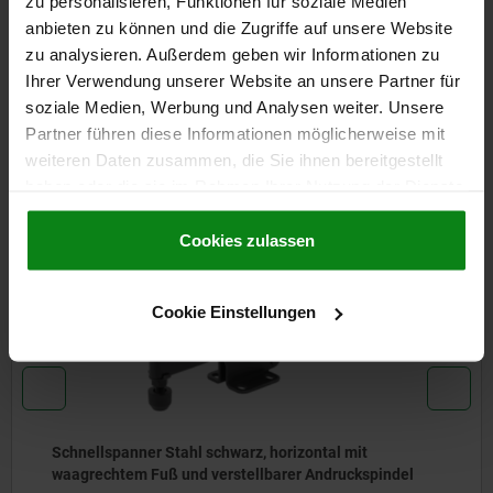
zu personalisieren, Funktionen für soziale Medien
anbieten zu können und die Zugriffe auf unsere Website
zu analysieren. Außerdem geben wir Informationen zu
CAD
Ihrer Verwendung unserer Website an unsere Partner für
soziale Medien, Werbung und Analysen weiter. Unsere
DOWNLOADS
Partner führen diese Informationen möglicherweise mit
weiteren Daten zusammen, die Sie ihnen bereitgestellt
Andere Kunden kauften auch
haben oder die sie im Rahmen Ihrer Nutzung der Dienste
gesammelt haben.
Cookie Richtlinien
Impressum
|
Datenschutz
|
AGB
Cookies zulassen
05775-04
Cookie Einstellungen
Schnellspanner Stahl schwarz, horizontal mit
waagrechtem Fuß und verstellbarer Andruckspindel