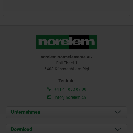
norelem Normelemente AG
Chli Ebnet 1
6403 Küssnacht am Rigi
Zentrale
+41 41 833 87 00
info@norelem.ch
Unternehmen
Über uns
Download