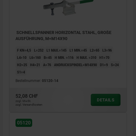
SCHNELLSPANNER HORIZONTAL STAHL, GROßE
AUSFÜHRUNG, M=M14X90
F KN=4,5
L=252
L1 MAX.=145
L1 MIN.=45
L2=65
L3=96
L4=10
L6=160
B=45
H MIN. =116
H MAX. =310
H1=70
H2=25
H4=21
A=76
ANDRUCKSPINDEL=M14X90
D1=9
S=24
S1=4
Bestellnummer:
05120-14
52,08 CHF
DETAILS
zzgl. MwSt.
zzgl. Versandkosten
1) Kunststoffgriff 05200
05120