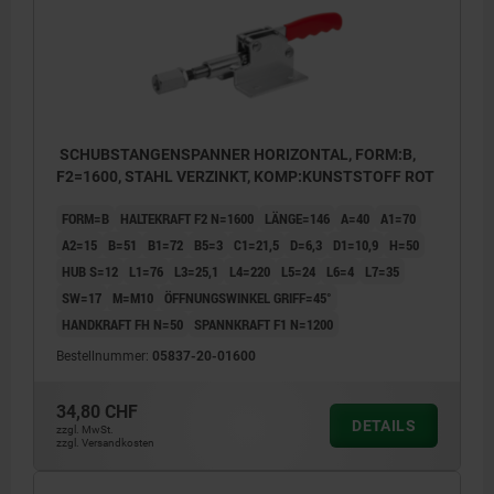
SCHUBSTANGENSPANNER HORIZONTAL, FORM:B,
F2=1600, STAHL VERZINKT, KOMP:KUNSTSTOFF ROT
FORM=B
HALTEKRAFT F2 N=1600
LÄNGE=146
A=40
A1=70
A2=15
B=51
B1=72
B5=3
C1=21,5
D=6,3
D1=10,9
H=50
HUB S=12
L1=76
L3=25,1
L4=220
L5=24
L6=4
L7=35
SW=17
M=M10
ÖFFNUNGSWINKEL GRIFF=45°
HANDKRAFT FH N=50
SPANNKRAFT F1 N=1200
Bestellnummer:
05837-20-01600
34,80 CHF
DETAILS
zzgl. MwSt.
zzgl. Versandkosten