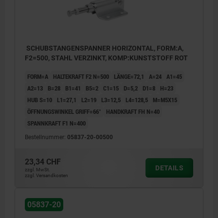
SCHUBSTANGENSPANNER HORIZONTAL, FORM:A,
F2=500, STAHL VERZINKT, KOMP:KUNSTSTOFF ROT
FORM=A
HALTEKRAFT F2 N=500
LÄNGE=72,1
A=24
A1=45
A2=13
B=28
B1=41
B5=2
C1=15
D=5,2
D1=8
H=23
HUB S=10
L1=27,1
L2=19
L3=12,5
L4=128,5
M=M5X15
ÖFFNUNGSWINKEL GRIFF=66°
HANDKRAFT FH N=40
SPANNKRAFT F1 N=400
Bestellnummer:
05837-20-00500
23,34 CHF
DETAILS
zzgl. MwSt.
zzgl. Versandkosten
05837-20