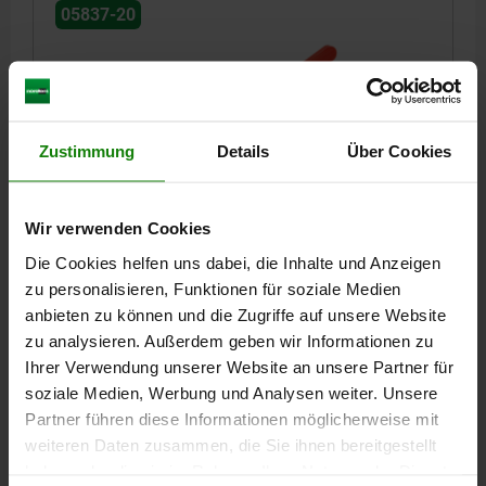
05837-20
Zustimmung
Details
Über Cookies
SCHUBSTANGENSPANNER HORIZONTAL, FORM:C,
F2=3000, STAHL VERZINKT, KOMP:KUNSTSTOFF ROT
Wir verwenden Cookies
FORM=C
HALTEKRAFT F2 N=3000
LÄNGE=103
A=40
A1=57
Die Cookies helfen uns dabei, die Inhalte und Anzeigen
A2=8,5
B=40
B1=56
B5=3
C1=43
D=8,5
D1=15,9
H=55,5
zu personalisieren, Funktionen für soziale Medien
HUB S=28
L1=46
L2=36
L3=9
L4=306
M=M8X30
anbieten zu können und die Zugriffe auf unsere Website
ÖFFNUNGSWINKEL GRIFF=72°
HANDKRAFT FH N=60
zu analysieren. Außerdem geben wir Informationen zu
SPANNKRAFT F1 N=1500
Ihrer Verwendung unserer Website an unsere Partner für
soziale Medien, Werbung und Analysen weiter. Unsere
Bestellnummer:
05837-20-03000
Partner führen diese Informationen möglicherweise mit
weiteren Daten zusammen, die Sie ihnen bereitgestellt
48,94 CHF
DETAILS
haben oder die sie im Rahmen Ihrer Nutzung der Dienste
zzgl. MwSt.
zzgl. Versandkosten