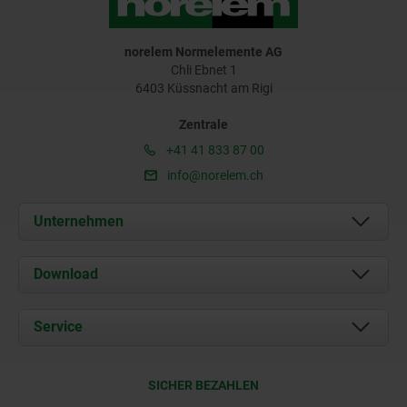
norelem Normelemente AG
Chli Ebnet 1
6403 Küssnacht am Rigi
Zentrale
+41 41 833 87 00
info@norelem.ch
Unternehmen
Über uns
Download
Aktuelles
Dokumente
Service
Kontakt
Lieferkonditionen
SICHER BEZAHLEN
Zertifizierung