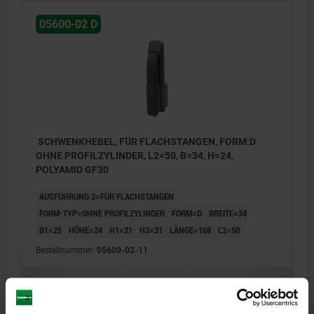
05600-02 D
SCHWENKHEBEL, FÜR FLACHSTANGEN, FORM:D
OHNE PROFILZYLINDER, L2=50, B=34, H=24,
POLYAMID GF30
AUSFÜHRUNG 2=FÜR FLACHSTANGEN
FORM-TYP=OHNE PROFILZYLINDER
FORM=D
BREITE=34
B1=25
HÖHE=24
H1=21
H3=31
LÄNGE=168
L2=50
Bestellnummer:
05600-02-11
18,61 CHF
DETAILS
zzgl. MwSt.
zzgl. Versandkosten