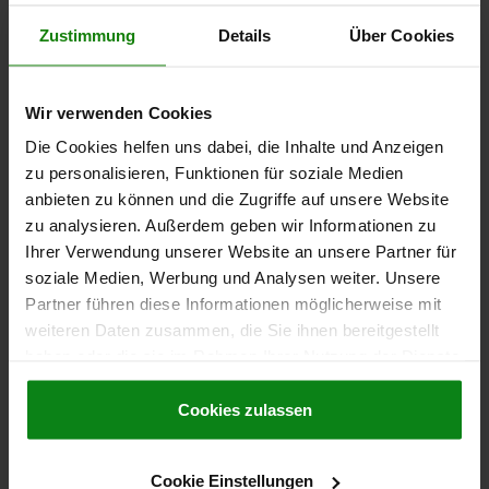
Zustimmung
Details
Über Cookies
1) Montagebohrungen
DETAILS
2) Blechstärke max. 2,5mm
Wir verwenden Cookies
3) 1-Punkt Verriegelungssystem
CAD
Die Cookies helfen uns dabei, die Inhalte und Anzeigen
4) 3-Punkt Verriegelungssystem
zu personalisieren, Funktionen für soziale Medien
5) Zunge 05569
DOWNLOADS
anbieten zu können und die Zugriffe auf unsere Website
6) Schwenkhebel
zu analysieren. Außerdem geben wir Informationen zu
Andere Kunden kauften auch
Ihrer Verwendung unserer Website an unsere Partner für
7) Adapter für Zungen Kunststoff oder Zink
soziale Medien, Werbung und Analysen weiter. Unsere
05601-10
Partner führen diese Informationen möglicherweise mit
8) Stangenschlösser Zink oder Kunststoff
weiteren Daten zusammen, die Sie ihnen bereitgestellt
05600-06
haben oder die sie im Rahmen Ihrer Nutzung der Dienste
für Flachstangen 05601-22
gesammelt haben.
Cookie Richtlinien
Impressum
|
Datenschutz
|
AGB
Cookies zulassen
Cookie Einstellungen