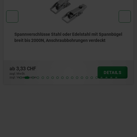
se Stahl oder Edelstahl mit Spannbügel
Spannverschl
N, Anschraubbohrungen verdeckt
bis 250N, Ans
ab
2,28 CHF
DETAILS
zzgl. MwSt.
zzgl. Versandkosten