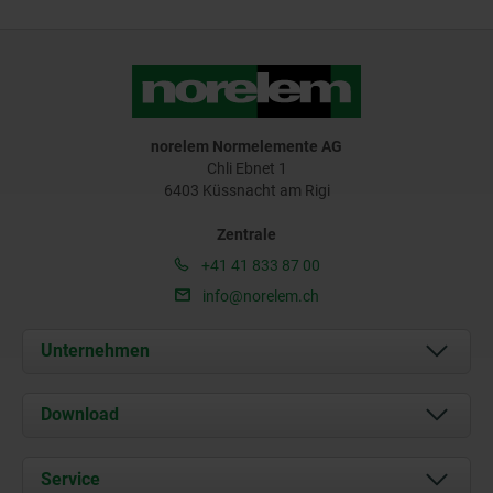
norelem Normelemente AG
Chli Ebnet 1
6403 Küssnacht am Rigi
Zentrale
+41 41 833 87 00
info@norelem.ch
Unternehmen
Über uns
Download
Aktuelles
Dokumente
Service
Kontakt