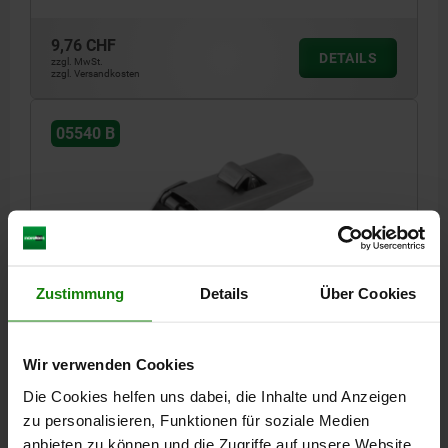
9,76 CHF
DETAILS
zzgl. MwSt.
zzgl. Versandkosten
05540 B
Form B mit Sicherung
1) Lochbilder für Montage mit Gegenhaken
Zustimmung
Details
Über Cookies
SPANNVERSCHLUSS MIT SPANNHAKEN
EINSTELLBAR, ANSCHRAUBBOHRUNG SICHTBAR,
FORM:B MIT SICHERUNG, EDELSTAHL 1.4301 BLANK,
F1=1000
Wir verwenden Cookies
MATERIAL GRUNDKÖRPER=EDELSTAHL
FORM=B
Die Cookies helfen uns dabei, die Inhalte und Anzeigen
HALTEKRAFT F1 N=1000
zu personalisieren, Funktionen für soziale Medien
Bestellnummer:
05540-2420722
anbieten zu können und die Zugriffe auf unsere Website