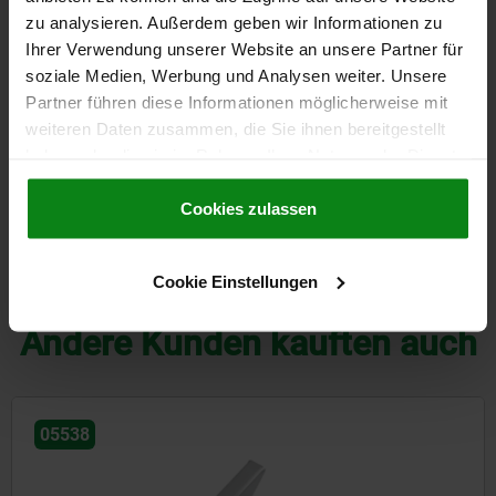
zu analysieren. Außerdem geben wir Informationen zu
20,23 CHF
Ihrer Verwendung unserer Website an unsere Partner für
DETAILS
zzgl. MwSt.
zzgl. Versandkosten
soziale Medien, Werbung und Analysen weiter. Unsere
Partner führen diese Informationen möglicherweise mit
weiteren Daten zusammen, die Sie ihnen bereitgestellt
haben oder die sie im Rahmen Ihrer Nutzung der Dienste
DETAILS
gesammelt haben.
Cookie Richtlinien
Impressum
|
Datenschutz
|
AGB
Cookies zulassen
CAD
Cookie Einstellungen
DOWNLOADS
Andere Kunden kauften auch
05528-10