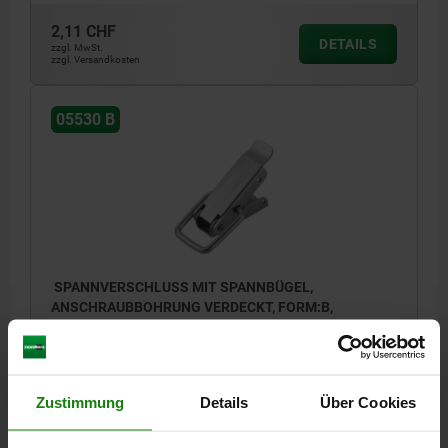
2,11 CHF
DETAILS
zzgl. MwSt.
zzgl. Versandkosten
05530 B
SPANNVERSCHLUSS MIT SPANNBÜGEL,
ANSCHRAUBBOHRUNG VERDECKT, FORM:B,
EDELSTAHL 1.4301 BLANK, F1=2000
MATERIAL GRUNDKÖRPER=EDELSTAHL
BENENNUNG=SPANNVERSCHLUSS
FORM=B
D2=3,2
Zustimmung
Details
Über Cookies
HALTEKRAFT F1 N=2000
Bestellnummer:
05530-2350742