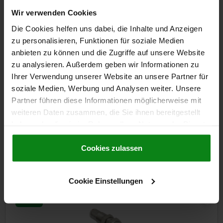
Wir verwenden Cookies
5,85 CHF
Die Cookies helfen uns dabei, die Inhalte und Anzeigen
DETAILS
zzgl. MwSt.
zzgl. Versandkosten
zu personalisieren, Funktionen für soziale Medien
anbieten zu können und die Zugriffe auf unsere Website
zu analysieren. Außerdem geben wir Informationen zu
Ihrer Verwendung unserer Website an unsere Partner für
DETAILS
soziale Medien, Werbung und Analysen weiter. Unsere
Partner führen diese Informationen möglicherweise mit
CAD
weiteren Daten zusammen, die Sie ihnen bereitgestellt
haben oder die sie im Rahmen Ihrer Nutzung der Dienste
DOWNLOADS
gesammelt haben.
Cookie Richtlinien
Impressum
|
Datenschutz
|
AGB
Cookies zulassen
Andere Kunden kauften auch
Cookie Einstellungen
NEU
26320