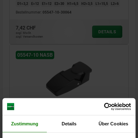
D1=3,2
E=12
E1=12
E2=30
H1=6,5
H2=3,5
L1=15,5
L2=6
Bestellnummer:
05547-10-30064
7,42 CHF
DETAILS
zzgl. MwSt.
zzgl. Versandkosten
05547-10 NASB
SPANNVERSCHLUSS NICHT ABSCHLIEßBAR,
ANSCHRAUBBOHRUNG VERDECKT, L=76, B=32, H=21,
ZINK SCHWARZ PULVERBESCHICHTET
Zustimmung
Details
Über Cookies
FARBE GRUNDKÖRPER=SCHWARZ