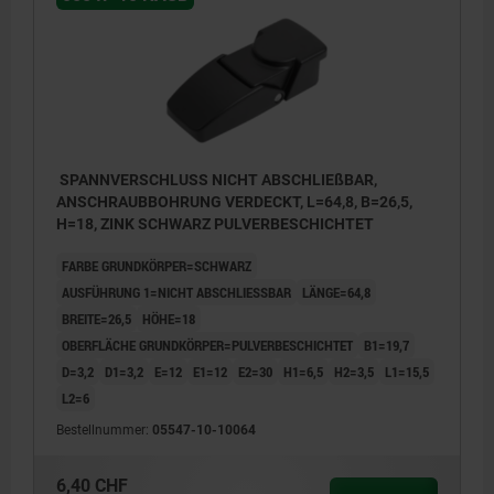
SPANNVERSCHLUSS NICHT ABSCHLIEßBAR,
ANSCHRAUBBOHRUNG VERDECKT, L=64,8, B=26,5,
H=18, ZINK SCHWARZ PULVERBESCHICHTET
FARBE GRUNDKÖRPER=SCHWARZ
AUSFÜHRUNG 1=NICHT ABSCHLIESSBAR
LÄNGE=64,8
BREITE=26,5
HÖHE=18
OBERFLÄCHE GRUNDKÖRPER=PULVERBESCHICHTET
B1=19,7
D=3,2
D1=3,2
E=12
E1=12
E2=30
H1=6,5
H2=3,5
L1=15,5
L2=6
Bestellnummer:
05547-10-10064
6,40 CHF