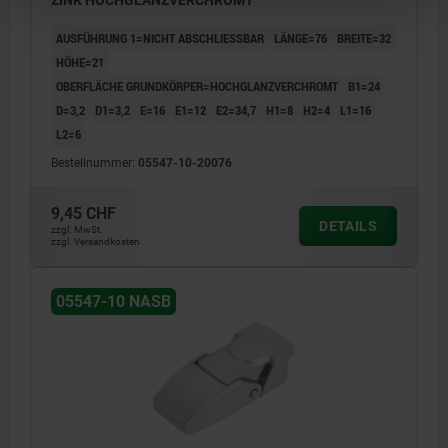
AUSFÜHRUNG 1=NICHT ABSCHLIESSBAR
LÄNGE=76
BREITE=32
HÖHE=21
OBERFLÄCHE GRUNDKÖRPER=HOCHGLANZVERCHROMT
B1=24
D=3,2
D1=3,2
E=16
E1=12
E2=34,7
H1=8
H2=4
L1=16
L2=6
Bestellnummer:
05547-10-20076
9,45 CHF
DETAILS
zzgl. MwSt.
zzgl. Versandkosten
05547-10 NASB