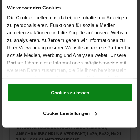
AUSFÜHRUNG 1=NICHT ABSCHLIESSBAR
LÄNGE=76
BREITE=32
HÖHE=21
OBERFLÄCHE GRUNDKÖRPER=PULVERBESCHICHTET
Wir verwenden Cookies
B1=24
D=3,2
D1=3,2
E=16
E1=12
E2=34,5
H1=8
H2=4
Die Cookies helfen uns dabei, die Inhalte und Anzeigen
L1=16
L2=6
zu personalisieren, Funktionen für soziale Medien
Bestellnummer:
05547-10-10076
anbieten zu können und die Zugriffe auf unsere Website
zu analysieren. Außerdem geben wir Informationen zu
8,41 CHF
Ihrer Verwendung unserer Website an unsere Partner für
DETAILS
zzgl. MwSt.
soziale Medien, Werbung und Analysen weiter. Unsere
zzgl. Versandkosten
Partner führen diese Informationen möglicherweise mit
weiteren Daten zusammen, die Sie ihnen bereitgestellt
05547-10 NASB
haben oder die sie im Rahmen Ihrer Nutzung der Dienste
gesammelt haben.
Cookie Richtlinien
Impressum
|
Datenschutz
|
AGB
Cookies zulassen
Cookie Einstellungen
SPANNVERSCHLUSS NICHT ABSCHLIEßBAR,
ANSCHRAUBBOHRUNG VERDECKT, L=76, B=32, H=21,
ZINK HOCHGLANZVERCHROMT