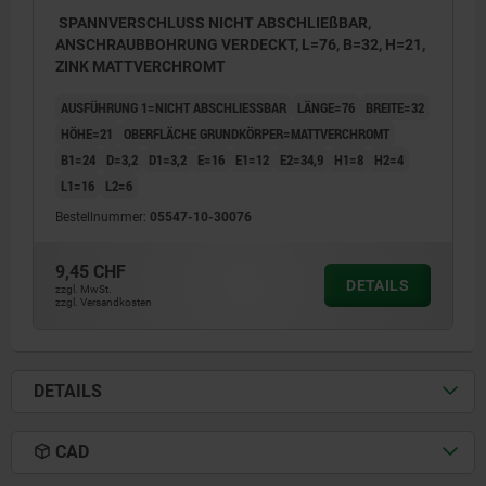
SPANNVERSCHLUSS NICHT ABSCHLIEßBAR,
ANSCHRAUBBOHRUNG VERDECKT, L=76, B=32, H=21,
ZINK MATTVERCHROMT
AUSFÜHRUNG 1=NICHT ABSCHLIESSBAR
LÄNGE=76
BREITE=32
HÖHE=21
OBERFLÄCHE GRUNDKÖRPER=MATTVERCHROMT
B1=24
D=3,2
D1=3,2
E=16
E1=12
E2=34,9
H1=8
H2=4
L1=16
L2=6
Bestellnummer:
05547-10-30076
9,45 CHF
DETAILS
zzgl. MwSt.
zzgl. Versandkosten
DETAILS
CAD