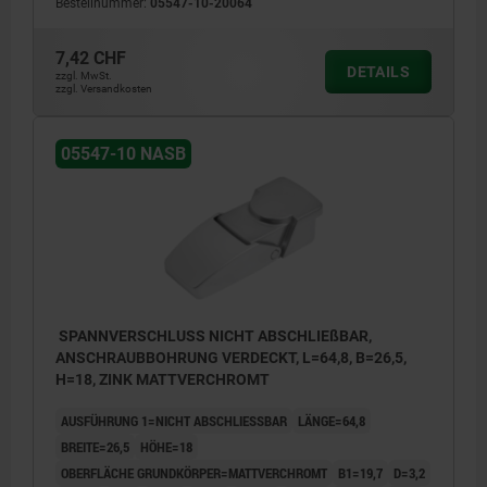
Bestellnummer:
05547-10-20064
7,42 CHF
DETAILS
zzgl. MwSt.
zzgl. Versandkosten
05547-10 NASB
SPANNVERSCHLUSS NICHT ABSCHLIEßBAR,
ANSCHRAUBBOHRUNG VERDECKT, L=64,8, B=26,5,
H=18, ZINK MATTVERCHROMT
AUSFÜHRUNG 1=NICHT ABSCHLIESSBAR
LÄNGE=64,8
BREITE=26,5
HÖHE=18
OBERFLÄCHE GRUNDKÖRPER=MATTVERCHROMT
B1=19,7
D=3,2