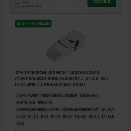
DETAILS
zzgl. MwSt.
zzgl. Versandkosten
05547-10 NASB
SPANNVERSCHLUSS NICHT ABSCHLIEßBAR,
ANSCHRAUBBOHRUNG VERDECKT, L=64,8, B=26,5,
H=18, ZINK HOCHGLANZVERCHROMT
AUSFÜHRUNG 1=NICHT ABSCHLIESSBAR
LÄNGE=64,8
BREITE=26,5
HÖHE=18
OBERFLÄCHE GRUNDKÖRPER=HOCHGLANZVERCHROMT
B1=19,7
D=3,2
D1=3,2
E=12
E1=12
E2=30
H1=6,5
H2=3,5
L1=15,5
L2=6