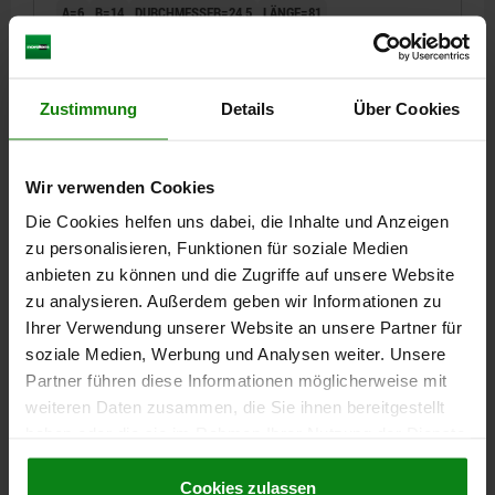
A=6
B=14
DURCHMESSER=24,5
LÄNGE=81
ENTSPRECHENDE SCHNELLSPANNER=05775-03-03400, 05715-10-
102600, 05715-10-002600, 05725-01-02600, 05790-01-03400,
05785-05-03400, 05805-01-01400, 05836-03-04000
Zustimmung
Details
Über Cookies
Bestellnummer:
05881-081241
2,07 CHF
DETAILS
Wir verwenden Cookies
zzgl. MwSt.
zzgl. Versandkosten
Die Cookies helfen uns dabei, die Inhalte und Anzeigen
zu personalisieren, Funktionen für soziale Medien
05881
anbieten zu können und die Zugriffe auf unsere Website
zu analysieren. Außerdem geben wir Informationen zu
Ihrer Verwendung unserer Website an unsere Partner für
soziale Medien, Werbung und Analysen weiter. Unsere
Partner führen diese Informationen möglicherweise mit
weiteren Daten zusammen, die Sie ihnen bereitgestellt
haben oder die sie im Rahmen Ihrer Nutzung der Dienste
GRIFF RUND D=24,5, L=83, KUNSTSTOFF ROT
gesammelt haben.
Cookie Richtlinien
Impressum
|
Datenschutz
|
AGB
Cookies zulassen
A=6
B=16
DURCHMESSER=24,5
LÄNGE=83