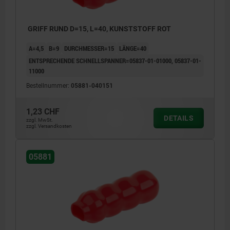
GRIFF RUND D=15, L=40, KUNSTSTOFF ROT
A=4,5
B=9
DURCHMESSER=15
LÄNGE=40
ENTSPRECHENDE SCHNELLSPANNER=05837-01-01000, 05837-01-
11000
Bestellnummer:
05881-040151
1,23 CHF
DETAILS
zzgl. MwSt.
zzgl. Versandkosten
05881