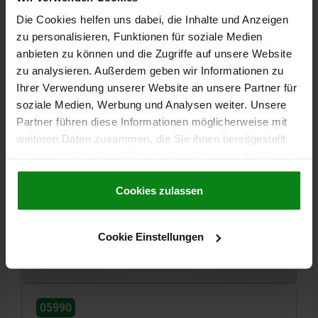
Die Cookies helfen uns dabei, die Inhalte und Anzeigen
05990
zu personalisieren, Funktionen für soziale Medien
anbieten zu können und die Zugriffe auf unsere Website
zu analysieren. Außerdem geben wir Informationen zu
Ihrer Verwendung unserer Website an unsere Partner für
soziale Medien, Werbung und Analysen weiter. Unsere
Partner führen diese Informationen möglicherweise mit
weiteren Daten zusammen, die Sie ihnen bereitgestellt
MUTTER MIT KEGELKUPPE D=M04 EDELSTAHL
haben oder die sie im Rahmen Ihrer Nutzung der Dienste
MATERIAL GRUNDKÖRPER=EDELSTAHL
GEWINDE=M4
H=5,2
gesammelt haben.
Cookie Richtlinien
D1=8
SW=7
R=7
Impressum
|
Datenschutz
|
AGB
Cookies zulassen
Bestellnummer:
05990-104
Cookie Einstellungen
3,29 CHF
DETAILS
zzgl. MwSt.
zzgl. Versandkosten
05990