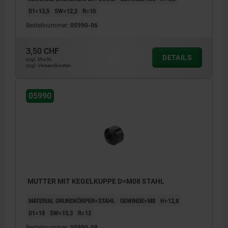
D1=13,5
SW=12,2
R=10
Bestellnummer:
05990-06
3,50 CHF
DETAILS
zzgl. MwSt.
zzgl. Versandkosten
05990
MUTTER MIT KEGELKUPPE D=M08 STAHL
MATERIAL GRUNDKÖRPER=STAHL
GEWINDE=M8
H=12,8
D1=18
SW=15,3
R=12
Bestellnummer:
05990-08