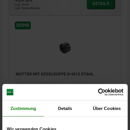
DETAILS
zzgl. MwSt.
zzgl. Versandkosten
05990
MUTTER MIT KEGELKUPPE D=M12 STAHL
MATERIAL GRUNDKÖRPER=STAHL
GEWINDE=M12
H=14,8
D1=23
SW=20
R=16
Bestellnummer:
05990-12
Zustimmung
Details
Über Cookies
4,63 CHF
DETAILS
zzgl. MwSt.
zzgl. Versandkosten
Wir verwenden Cookies