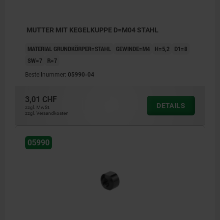
MUTTER MIT KEGELKUPPE D=M04 STAHL
MATERIAL GRUNDKÖRPER=STAHL
GEWINDE=M4
H=5,2
D1=8
SW=7
R=7
Bestellnummer:
05990-04
3,01 CHF
DETAILS
zzgl. MwSt.
zzgl. Versandkosten
05990
1) anschweißbar