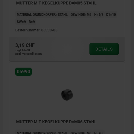
MUTTER MIT KEGELKUPPE D=M05 STAHL
MATERIAL GRUNDKÖRPER=STAHL
GEWINDE=M5
H=6,7
D1=10
SW=9
R=9
Bestellnummer:
05990-05
3,19 CHF
DETAILS
zzgl. MwSt.
zzgl. Versandkosten
05990
MUTTER MIT KEGELKUPPE D=M06 STAHL
MATERIAL GRUNDKÖRPER=STAHL
GEWINDE=M6
H=9,5