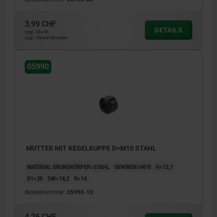
3,99 CHF
DETAILS
zzgl. MwSt.
zzgl. Versandkosten
05990
MUTTER MIT KEGELKUPPE D=M10 STAHL
MATERIAL GRUNDKÖRPER=STAHL
GEWINDE=M10
H=12,1
D1=20
SW=18,2
R=14
Bestellnummer:
05990-10
4,26 CHF