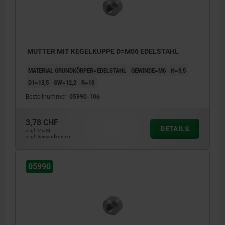
MUTTER MIT KEGELKUPPE D=M06 EDELSTAHL
MATERIAL GRUNDKÖRPER=EDELSTAHL
GEWINDE=M6
H=9,5
D1=13,5
SW=12,2
R=10
Bestellnummer:
05990-106
3,78 CHF
DETAILS
zzgl. MwSt.
zzgl. Versandkosten
05990