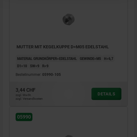
MUTTER MIT KEGELKUPPE D=M05 EDELSTAHL
MATERIAL GRUNDKÖRPER=EDELSTAHL
GEWINDE=M5
H=6,7
D1=10
SW=9
R=9
Bestellnummer:
05990-105
3,44 CHF
DETAILS
zzgl. MwSt.
zzgl. Versandkosten
05990