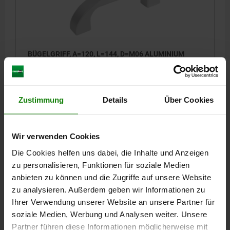
BÜGELGRIFF, A=120, L=144, D=M06 ALUMINIUM
NATUR ELOXIERT
BOHRUNGSABSTAND=120
BEFESTIGUNGSBOHRUNG=M6
LÄNGE=144
FARBE GRUNDKÖRPER=NATUR ELOXIERT
B=22
Zustimmung
Details
Über Cookies
H=46
H1=31
S=24
T=12
TRAGKRAFT N =1000
Bestellnummer:
06910-120063
Wir verwenden Cookies
34,47 CHF
Die Cookies helfen uns dabei, die Inhalte und Anzeigen
DETAILS
zzgl. MwSt.
zu personalisieren, Funktionen für soziale Medien
zzgl. Versandkosten
anbieten zu können und die Zugriffe auf unsere Website
zu analysieren. Außerdem geben wir Informationen zu
06910
Ihrer Verwendung unserer Website an unsere Partner für
soziale Medien, Werbung und Analysen weiter. Unsere
Partner führen diese Informationen möglicherweise mit