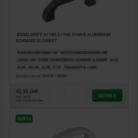
BÜGELGRIFF, A=140, L=168, D=M08 ALUMINIUM
SCHWARZ ELOXIERT
BOHRUNGSABSTAND=140
BEFESTIGUNGSBOHRUNG=M8
LÄNGE=168
FARBE GRUNDKÖRPER=SCHWARZ ELOXIERT
B=25
H=53
H1=36
S=28
T=15
TRAGKRAFT N =1000
Bestellnummer:
06910-140081
42,35 CHF
DETAILS
zzgl. MwSt.
zzgl. Versandkosten
06910