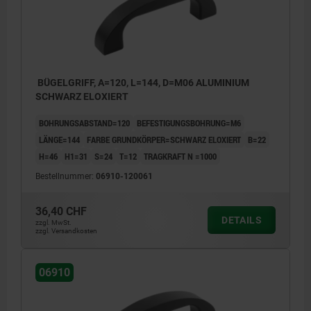
BÜGELGRIFF, A=120, L=144, D=M06 ALUMINIUM
SCHWARZ ELOXIERT
BOHRUNGSABSTAND=120
BEFESTIGUNGSBOHRUNG=M6
LÄNGE=144
FARBE GRUNDKÖRPER=SCHWARZ ELOXIERT
B=22
H=46
H1=31
S=24
T=12
TRAGKRAFT N =1000
Bestellnummer:
06910-120061
36,40 CHF
DETAILS
zzgl. MwSt.
zzgl. Versandkosten
06910