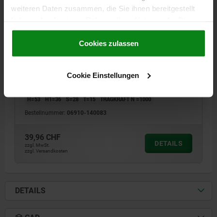
weiteren Daten zusammen, die Sie ihnen bereitgestellt
haben oder die sie im Rahmen Ihrer Nutzung der Dienste
gesammelt haben.
Cookie Richtlinien
Impressum
|
Datenschutz
|
AGB
Cookies zulassen
BÜGELGRIFF, A=140, L=168, D=M08 ALUMINIUM
NATUR ELOXIERT
Cookie Einstellungen
BOHRUNGSABSTAND=140
BEFESTIGUNGSBOHRUNG=M8
LÄNGE=168
FARBE GRUNDKÖRPER=NATUR ELOXIERT
B=25
H=53
H1=36
S=28
T=15
TRAGKRAFT N =1000
Bestellnummer:
06910-140083
39,96 CHF
DETAILS
zzgl. MwSt.
zzgl. Versandkosten
DETAILS