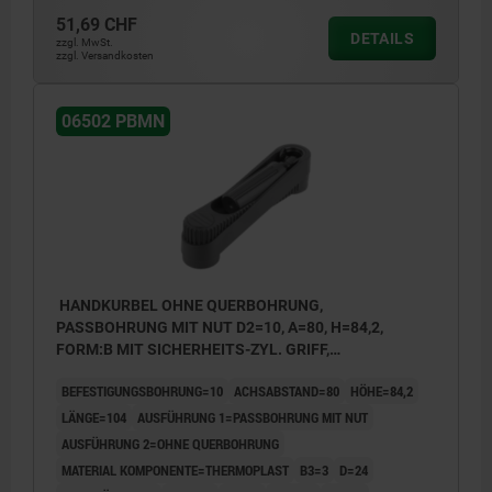
51,69 CHF
DETAILS
zzgl. MwSt.
zzgl. Versandkosten
06502 PBMN
HANDKURBEL OHNE QUERBOHRUNG,
PASSBOHRUNG MIT NUT D2=10, A=80, H=84,2,
FORM:B MIT SICHERHEITS-ZYL. GRIFF,
THERMOPLAST SCHWARZGRAU,
BEFESTIGUNGSBOHRUNG=10
ACHSABSTAND=80
HÖHE=84,2
KOMP:THERMOPLAST SCHWARZGRAU
LÄNGE=104
AUSFÜHRUNG 1=PASSBOHRUNG MIT NUT
AUSFÜHRUNG 2=OHNE QUERBOHRUNG
MATERIAL KOMPONENTE=THERMOPLAST
B3=3
D=24