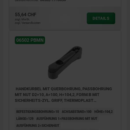
Bestellnummer:
06502-1110036
55,64 CHF
DETAILS
zzgl. MwSt.
zzgl. Versandkosten
06502 PBMN
HANDKURBEL MIT QUERBOHRUNG, PASSBOHRUNG
MIT NUT D2=10, A=100, H=104,2, FORM:B MIT
SICHERHEITS-ZYL. GRIFF, THERMOPLAST
SCHWARZGRAU RAL7021, KOMP:THERMOPLAST
BEFESTIGUNGSBOHRUNG=10
ACHSABSTAND=100
HÖHE=104,2
SCHWARZGRAU RAL7021
LÄNGE=129
AUSFÜHRUNG 1=PASSBOHRUNG MIT NUT
AUSFÜHRUNG 2=SICHERHEIT