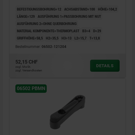
THERMOPLAST SCHWARZGRAU,
BEFESTIGUNGSBOHRUNG=12
ACHSABSTAND=100
HÖHE=104,2
KOMP:THERMOPLAST SCHWARZGRAU
LÄNGE=129
AUSFÜHRUNG 1=PASSBOHRUNG MIT NUT
AUSFÜHRUNG 2=OHNE QUERBOHRUNG
MATERIAL KOMPONENTE=THERMOPLAST
B3=4
D=29
GRIFFHÖHE=58,5
H2=35,5
H3=13
L2=15,7
T=13,8
Bestellnummer:
06502-121204
52,15 CHF
DETAILS
zzgl. MwSt.
zzgl. Versandkosten
06502 PBMN