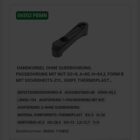
06502 PBMN
HANDKURBEL OHNE QUERBOHRUNG,
PASSBOHRUNG MIT NUT D2=8, A=80, H=84,2, FORM:B
MIT SICHERHEITS-ZYL. GRIFF, THERMOPLAST
SCHWARZGRAU, KOMP:THERMOPLAST
BEFESTIGUNGSBOHRUNG=8
ACHSABSTAND=80
HÖHE=84,2
SCHWARZGRAU
LÄNGE=104
AUSFÜHRUNG 1=PASSBOHRUNG MIT NUT
AUSFÜHRUNG 2=OHNE QUERBOHRUNG
MATERIAL KOMPONENTE=THERMOPLAST
B3=2
D=24
GRIFFHÖHE=47,5
H2=28,5
H3=13
L2=12,7
T=9
Bestellnummer:
06502-110802
1) Lage der Querbohrung zur Passfedernut 90° versetzt
1) Lage