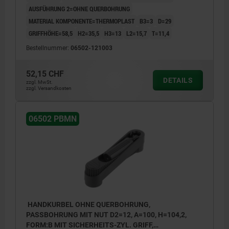
AUSFÜHRUNG 2=OHNE QUERBOHRUNG
MATERIAL KOMPONENTE=THERMOPLAST
B3=3
D=29
GRIFFHÖHE=58,5
H2=35,5
H3=13
L2=15,7
T=11,4
Bestellnummer:
06502-121003
52,15 CHF
DETAILS
zzgl. MwSt.
zzgl. Versandkosten
06502 PBMN
HANDKURBEL OHNE QUERBOHRUNG,
PASSBOHRUNG MIT NUT D2=12, A=100, H=104,2,
FORM:B MIT SICHERHEITS-ZYL. GRIFF,