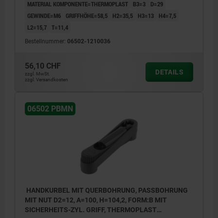
MATERIAL KOMPONENTE=THERMOPLAST
B3=3
D=29
GEWINDE=M6
GRIFFHÖHE=58,5
H2=35,5
H3=13
H4=7,5
L2=15,7
T=11,4
Bestellnummer:
06502-1210036
56,10 CHF
DETAILS
zzgl. MwSt.
zzgl. Versandkosten
06502 PBMN
HANDKURBEL MIT QUERBOHRUNG, PASSBOHRUNG
MIT NUT D2=12, A=100, H=104,2, FORM:B MIT
SICHERHEITS-ZYL. GRIFF, THERMOPLAST