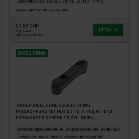
GRIFFHÖHE=47,5
H2=28,5
H3=13
L2=12,7
T=11,4
Bestellnummer:
06502-111003
51,69 CHF
DETAILS
zzgl. MwSt.
zzgl. Versandkosten
06502 PBMN
HANDKURBEL OHNE QUERBOHRUNG,
PASSBOHRUNG MIT NUT D2=10, A=100, H=104,2,
FORM:B MIT SICHERHEITS-ZYL. GRIFF,
THERMOPLAST SCHWARZGRAU,
BEFESTIGUNGSBOHRUNG=10
ACHSABSTAND=100
HÖHE=104,2
KOMP:THERMOPLAST SCHWARZGRAU
LÄNGE=129
AUSFÜHRUNG 1=PASSBOHRUNG MIT NUT