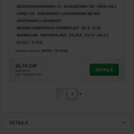
SCHWARZGRAU RAL7021, KOMP:THERMOPLAST
BEFESTIGUNGSBOHRUNG=12
ACHSABSTAND=100
HÖHE=104,2
SCHWARZGRAU RAL7021
LÄNGE=129
AUSFÜHRUNG 1=PASSBOHRUNG MIT NUT
AUSFÜHRUNG 2=SICHERHEIT
MATERIAL KOMPONENTE=THERMOPLAST
B3=4
D=29
GEWINDE=M6
GRIFFHÖHE=58,5
H2=35,5
H3=13
H4=7,5
L2=15,7
T=13,8
Bestellnummer:
06502-1212046
56,10 CHF
DETAILS
zzgl. MwSt.
zzgl. Versandkosten
1
2
DETAILS