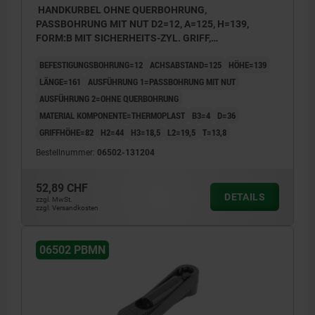
HANDKURBEL OHNE QUERBOHRUNG,
PASSBOHRUNG MIT NUT D2=12, A=125, H=139,
FORM:B MIT SICHERHEITS-ZYL. GRIFF,
THERMOPLAST SCHWARZGRAU,
BEFESTIGUNGSBOHRUNG=12
ACHSABSTAND=125
HÖHE=139
KOMP:THERMOPLAST SCHWARZGRAU
LÄNGE=161
AUSFÜHRUNG 1=PASSBOHRUNG MIT NUT
AUSFÜHRUNG 2=OHNE QUERBOHRUNG
MATERIAL KOMPONENTE=THERMOPLAST
B3=4
D=36
GRIFFHÖHE=82
H2=44
H3=18,5
L2=19,5
T=13,8
Bestellnummer:
06502-131204
52,89 CHF
DETAILS
zzgl. MwSt.
zzgl. Versandkosten
06502 PBMN