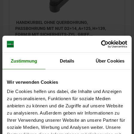
HANDKURBEL OHNE QUERBOHRUNG,
PASSBOHRUNG MIT NUT D2=14, A=125, H=139,
FORM:B MIT SICHERHEITS-ZYL. GRIFF,
THERMOPLAST SCHWARZGRAU,
BEFESTIGUNGSBOHRUNG=14
ACHSABSTAND=125
HÖHE=139
KOMP:THERMOPLAST SCHWARZGRAU
LÄNGE=161
AUSFÜHRUNG 1=PASSBOHRUNG MIT NUT
AUSFÜHRUNG 2=OHNE QUERBOHRUNG
Zustimmung
Details
Über Cookies
MATERIAL KOMPONENTE=THERMOPLAST
B3=5
D=36
GRIFFHÖHE=82
H2=44
H3=18,5
L2=19,5
T=16,3
Wir verwenden Cookies
Bestellnummer:
06502-131405
Die Cookies helfen uns dabei, die Inhalte und Anzeigen
52,89 CHF
zu personalisieren, Funktionen für soziale Medien
DETAILS
zzgl. MwSt.
anbieten zu können und die Zugriffe auf unsere Website
zzgl. Versandkosten
zu analysieren. Außerdem geben wir Informationen zu
Ihrer Verwendung unserer Website an unsere Partner für
06502 PBMN
soziale Medien, Werbung und Analysen weiter. Unsere