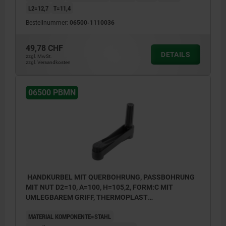
L2=12,7
T=11,4
Bestellnummer:
06500-1110036
49,78 CHF
DETAILS
zzgl. MwSt.
zzgl. Versandkosten
06500 PBMN
HANDKURBEL MIT QUERBOHRUNG, PASSBOHRUNG
MIT NUT D2=10, A=100, H=105,2, FORM:C MIT
UMLEGBAREM GRIFF, THERMOPLAST
SCHWARZGRAU RAL7021, KOMP:STAHL BRÜNIERT
MATERIAL KOMPONENTE=STAHL