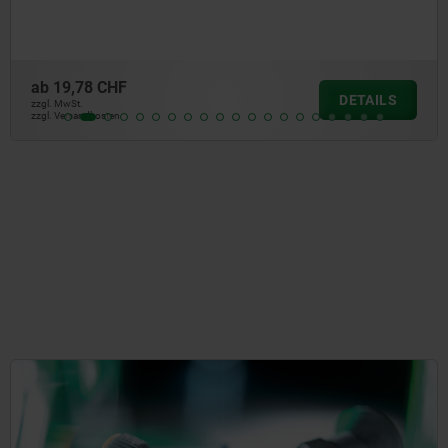
ab
30,30 CHF
DETAILS
zzgl. MwSt.
zzgl. Versandkosten