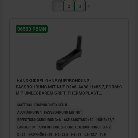
1
2
3
06500 PBMN
HANDKURBEL OHNE QUERBOHRUNG,
PASSBOHRUNG MIT NUT D2=8, A=80, H=85,7, FORM:C
MIT UMLEGBAREM GRIFF, THERMOPLAST
SCHWARZGRAU, KOMP:STAHL BRÜNIERT
MATERIAL KOMPONENTE=STAHL
AUSFÜHRUNG 1=PASSBOHRUNG MIT NUT
BEFESTIGUNGSBOHRUNG=8
ACHSABSTAND=80
HÖHE=85,7
LÄNGE=104
AUSFÜHRUNG 2=OHNE QUERBOHRUNG
B3=2
D=24
GRIFFHÖHE=49
H2=28,5
H3=13
L2=12,7
T=9