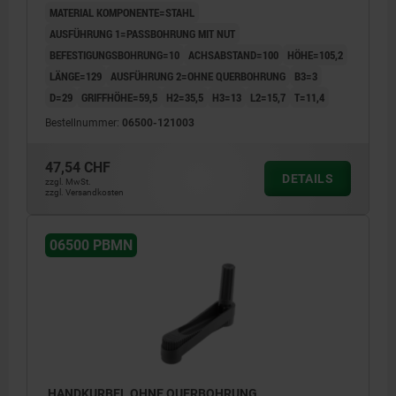
MATERIAL KOMPONENTE=STAHL
AUSFÜHRUNG 1=PASSBOHRUNG MIT NUT
BEFESTIGUNGSBOHRUNG=10
ACHSABSTAND=100
HÖHE=105,2
LÄNGE=129
AUSFÜHRUNG 2=OHNE QUERBOHRUNG
B3=3
D=29
GRIFFHÖHE=59,5
H2=35,5
H3=13
L2=15,7
T=11,4
Bestellnummer:
06500-121003
47,54 CHF
DETAILS
zzgl. MwSt.
zzgl. Versandkosten
06500 PBMN
HANDKURBEL OHNE QUERBOHRUNG,