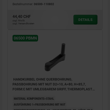
Bestellnummer:
06500-110802
1) Lage der Querbohrung zur Passfedernut 90° versetzt
1) Lage
44,40 CHF
DETAILS
zzgl. MwSt.
zzgl. Versandkosten
06500 PBMN
HANDKURBEL OHNE QUERBOHRUNG,
PASSBOHRUNG MIT NUT D2=10, A=80, H=85,7,
FORM:C MIT UMLEGBAREM GRIFF, THERMOPLAST
SCHWARZGRAU, KOMP:STAHL BRÜNIERT
MATERIAL KOMPONENTE=STAHL
AUSFÜHRUNG 1=PASSBOHRUNG MIT NUT