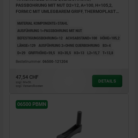
PASSBOHRUNG MIT NUT D2=12, A=100, H=105,2,
FORM:C MIT UMLEGBAREM GRIFF, THERMOPLAST
SCHWARZGRAU, KOMP:STAHL BRÜNIERT
MATERIAL KOMPONENTE=STAHL
AUSFÜHRUNG 1=PASSBOHRUNG MIT NUT
BEFESTIGUNGSBOHRUNG=12
ACHSABSTAND=100
HÖHE=105,2
LÄNGE=129
AUSFÜHRUNG 2=OHNE QUERBOHRUNG
B3=4
D=29
GRIFFHÖHE=59,5
H2=35,5
H3=13
L2=15,7
T=13,8
Bestellnummer:
06500-121204
47,54 CHF
DETAILS
zzgl. MwSt.
zzgl. Versandkosten
06500 PBMN