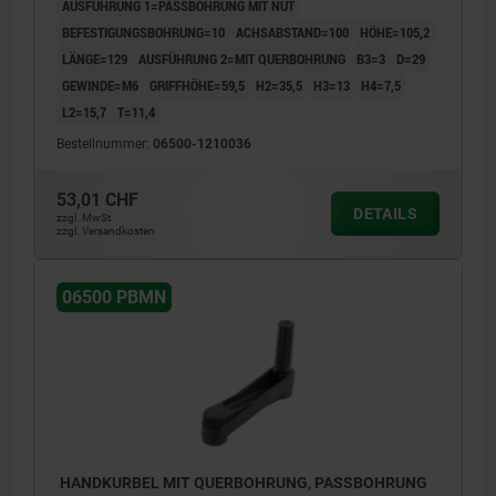
AUSFÜHRUNG 1=PASSBOHRUNG MIT NUT
BEFESTIGUNGSBOHRUNG=10
ACHSABSTAND=100
HÖHE=105,2
LÄNGE=129
AUSFÜHRUNG 2=MIT QUERBOHRUNG
B3=3
D=29
GEWINDE=M6
GRIFFHÖHE=59,5
H2=35,5
H3=13
H4=7,5
L2=15,7
T=11,4
Bestellnummer:
06500-1210036
53,01 CHF
DETAILS
zzgl. MwSt.
zzgl. Versandkosten
06500 PBMN
HANDKURBEL MIT QUERBOHRUNG, PASSBOHRUNG