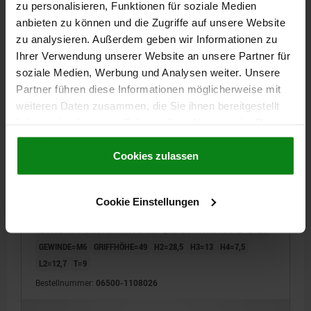
zu personalisieren, Funktionen für soziale Medien
06500 PBMN
anbieten zu können und die Zugriffe auf unsere Website
zu analysieren. Außerdem geben wir Informationen zu
Ihrer Verwendung unserer Website an unsere Partner für
soziale Medien, Werbung und Analysen weiter. Unsere
Partner führen diese Informationen möglicherweise mit
weiteren Daten zusammen, die Sie ihnen bereitgestellt
haben oder die sie im Rahmen Ihrer Nutzung der Dienste
HANDKURBEL MIT QUERBOHRUNG, PASSBOHRUNG
gesammelt haben.
Cookie Richtlinien
MIT NUT D2=8, A=80, H=85,7, FORM:C MIT
UMLEGBAREM GRIFF, THERMOPLAST
Impressum
|
Datenschutz
|
AGB
Cookies zulassen
SCHWARZGRAU RAL7021, KOMP:STAHL BRÜNIERT
MATERIAL KOMPONENTE=STAHL
AUSFÜHRUNG 1=PASSBOHRUNG MIT NUT
Cookie Einstellungen
BEFESTIGUNGSBOHRUNG=8
ACHSABSTAND=80
HÖHE=85,7
LÄNGE=104
AUSFÜHRUNG 2=MIT QUERBOHRUNG
B3=2
D=24
GEWINDE=M6
GRIFFHÖHE=49
H2=28,5
H3=13
H4=7,5
L2=12,7
T=9
Bestellnummer:
06500-1108026