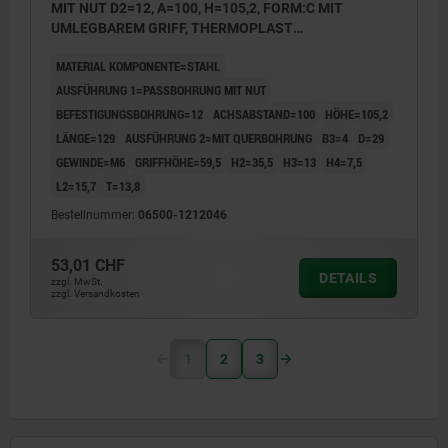
MIT NUT D2=12, A=100, H=105,2, FORM:C MIT
UMLEGBAREM GRIFF, THERMOPLAST
SCHWARZGRAU RAL7021, KOMP:STAHL BRÜNIERT
MATERIAL KOMPONENTE=STAHL
AUSFÜHRUNG 1=PASSBOHRUNG MIT NUT
BEFESTIGUNGSBOHRUNG=12
ACHSABSTAND=100
HÖHE=105,2
LÄNGE=129
AUSFÜHRUNG 2=MIT QUERBOHRUNG
B3=4
D=29
GEWINDE=M6
GRIFFHÖHE=59,5
H2=35,5
H3=13
H4=7,5
L2=15,7
T=13,8
Bestellnummer:
06500-1212046
53,01 CHF
DETAILS
zzgl. MwSt.
zzgl. Versandkosten
1
2
3