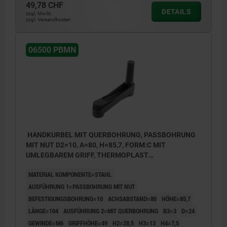
49,78 CHF
DETAILS
zzgl. MwSt.
zzgl. Versandkosten
06500 PBMN
HANDKURBEL MIT QUERBOHRUNG, PASSBOHRUNG
MIT NUT D2=10, A=80, H=85,7, FORM:C MIT
UMLEGBAREM GRIFF, THERMOPLAST
SCHWARZGRAU RAL7021, KOMP:STAHL BRÜNIERT
MATERIAL KOMPONENTE=STAHL
AUSFÜHRUNG 1=PASSBOHRUNG MIT NUT
BEFESTIGUNGSBOHRUNG=10
ACHSABSTAND=80
HÖHE=85,7
LÄNGE=104
AUSFÜHRUNG 2=MIT QUERBOHRUNG
B3=3
D=24
GEWINDE=M6
GRIFFHÖHE=49
H2=28,5
H3=13
H4=7,5