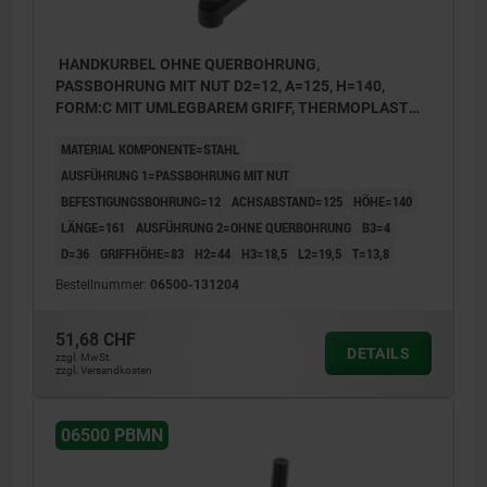
HANDKURBEL OHNE QUERBOHRUNG,
PASSBOHRUNG MIT NUT D2=12, A=125, H=140,
FORM:C MIT UMLEGBAREM GRIFF, THERMOPLAST
SCHWARZGRAU, KOMP:STAHL BRÜNIERT
MATERIAL KOMPONENTE=STAHL
AUSFÜHRUNG 1=PASSBOHRUNG MIT NUT
BEFESTIGUNGSBOHRUNG=12
ACHSABSTAND=125
HÖHE=140
LÄNGE=161
AUSFÜHRUNG 2=OHNE QUERBOHRUNG
B3=4
D=36
GRIFFHÖHE=83
H2=44
H3=18,5
L2=19,5
T=13,8
Bestellnummer:
06500-131204
51,68 CHF
DETAILS
zzgl. MwSt.
zzgl. Versandkosten
06500 PBMN