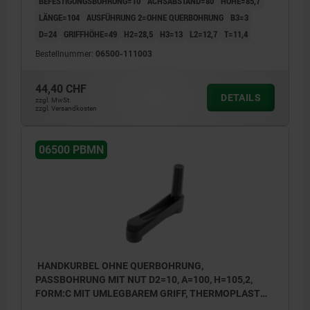
BEFESTIGUNGSBOHRUNG=10
ACHSABSTAND=80
HÖHE=85,7
LÄNGE=104
AUSFÜHRUNG 2=OHNE QUERBOHRUNG
B3=3
D=24
GRIFFHÖHE=49
H2=28,5
H3=13
L2=12,7
T=11,4
Bestellnummer:
06500-111003
44,40 CHF
DETAILS
zzgl. MwSt.
zzgl. Versandkosten
06500 PBMN
HANDKURBEL OHNE QUERBOHRUNG,
PASSBOHRUNG MIT NUT D2=10, A=100, H=105,2,
FORM:C MIT UMLEGBAREM GRIFF, THERMOPLAST
SCHWARZGRAU, KOMP:STAHL BRÜNIERT