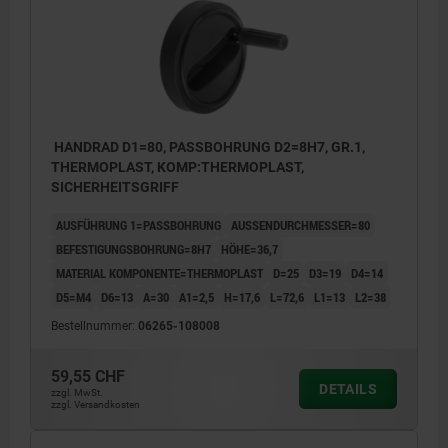
HANDRAD D1=80, PASSBOHRUNG D2=8H7, GR.1,
THERMOPLAST, KOMP:THERMOPLAST,
SICHERHEITSGRIFF
AUSFÜHRUNG 1=PASSBOHRUNG
AUSSENDURCHMESSER=80
BEFESTIGUNGSBOHRUNG=8H7
HÖHE=36,7
MATERIAL KOMPONENTE=THERMOPLAST
D=25
D3=19
D4=14
D5=M4
D6=13
A=30
A1=2,5
H=17,6
L=72,6
L1=13
L2=38
Bestellnummer:
06265-108008
59,55 CHF
DETAILS
zzgl. MwSt.
zzgl. Versandkosten