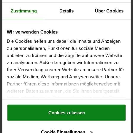
MATERIAL KOMPONENTE=THERMOPLAST
D=35
D3=25
D4=20
D5=M6
D6=20
A=47,5
A1=4
H=23,3
L=107,7
L1=18,5
Zustimmung
Details
Über Cookies
L2=58,4
Bestellnummer:
06265-312512
Wir verwenden Cookies
67,50 CHF
Die Cookies helfen uns dabei, die Inhalte und Anzeigen
DETAILS
zzgl. MwSt.
zu personalisieren, Funktionen für soziale Medien
zzgl. Versandkosten
anbieten zu können und die Zugriffe auf unsere Website
zu analysieren. Außerdem geben wir Informationen zu
06265
Ihrer Verwendung unserer Website an unsere Partner für
soziale Medien, Werbung und Analysen weiter. Unsere
Partner führen diese Informationen möglicherweise mit
weiteren Daten zusammen, die Sie ihnen bereitgestellt
haben oder die sie im Rahmen Ihrer Nutzung der Dienste
gesammelt haben.
Cookie Richtlinien
Impressum
|
Datenschutz
|
AGB
Cookies zulassen
HANDRAD D1=125, PASSBOHRUNG D2=14H7, GR.3,
THERMOPLAST, KOMP:THERMOPLAST,
SICHERHEITSGRIFF
Cookie Einstellungen