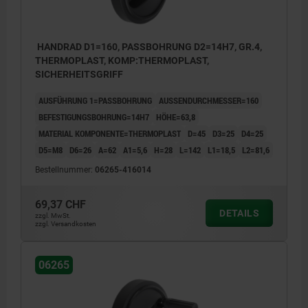
HANDRAD D1=160, PASSBOHRUNG D2=14H7, GR.4,
THERMOPLAST, KOMP:THERMOPLAST,
SICHERHEITSGRIFF
AUSFÜHRUNG 1=PASSBOHRUNG
AUSSENDURCHMESSER=160
BEFESTIGUNGSBOHRUNG=14H7
HÖHE=63,8
MATERIAL KOMPONENTE=THERMOPLAST
D=45
D3=25
D4=25
D5=M8
D6=26
A=62
A1=5,6
H=28
L=142
L1=18,5
L2=81,6
Bestellnummer:
06265-416014
69,37 CHF
DETAILS
zzgl. MwSt.
zzgl. Versandkosten
06265