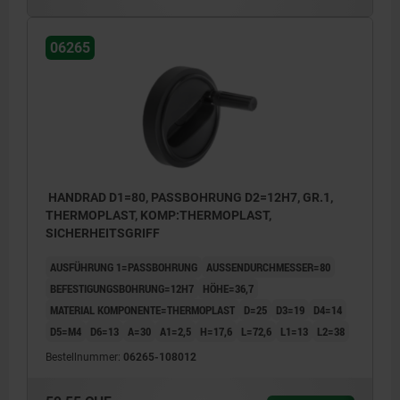
06265
HANDRAD D1=80, PASSBOHRUNG D2=12H7, GR.1,
THERMOPLAST, KOMP:THERMOPLAST,
SICHERHEITSGRIFF
AUSFÜHRUNG 1=PASSBOHRUNG
AUSSENDURCHMESSER=80
BEFESTIGUNGSBOHRUNG=12H7
HÖHE=36,7
MATERIAL KOMPONENTE=THERMOPLAST
D=25
D3=19
D4=14
D5=M4
D6=13
A=30
A1=2,5
H=17,6
L=72,6
L1=13
L2=38
Bestellnummer:
06265-108012