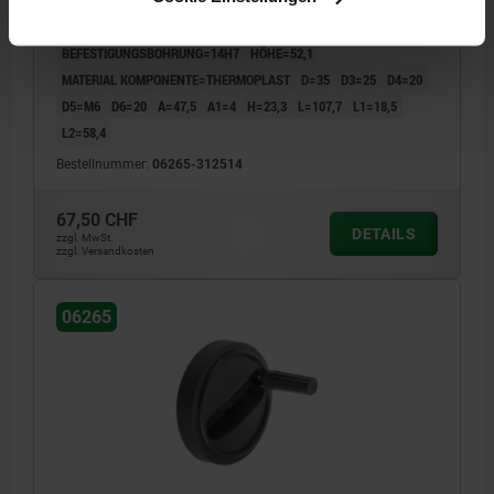
AUSFÜHRUNG 1=PASSBOHRUNG
AUSSENDURCHMESSER=125
BEFESTIGUNGSBOHRUNG=14H7
HÖHE=52,1
MATERIAL KOMPONENTE=THERMOPLAST
D=35
D3=25
D4=20
D5=M6
D6=20
A=47,5
A1=4
H=23,3
L=107,7
L1=18,5
L2=58,4
Bestellnummer:
06265-312514
67,50 CHF
DETAILS
zzgl. MwSt.
zzgl. Versandkosten
06265