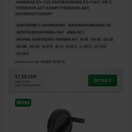
HANDRAD D1=125, PASSBOHRUNG D2=16H7, GR.3,
THERMOPLAST, KOMP:THERMOPLAST,
SICHERHEITSGRIFF
AUSFÜHRUNG 1=PASSBOHRUNG
AUSSENDURCHMESSER=125
BEFESTIGUNGSBOHRUNG=16H7
HÖHE=52,1
MATERIAL KOMPONENTE=THERMOPLAST
D=35
D3=25
D4=20
D5=M6
D6=20
A=47,5
A1=4
H=23,3
L=107,7
L1=18,5
L2=58,4
Bestellnummer:
06265-312516
67,50 CHF
DETAILS
zzgl. MwSt.
zzgl. Versandkosten
06265