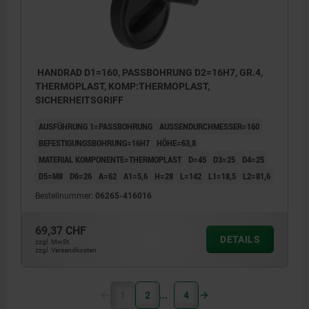
HANDRAD D1=160, PASSBOHRUNG D2=16H7, GR.4,
THERMOPLAST, KOMP:THERMOPLAST,
SICHERHEITSGRIFF
AUSFÜHRUNG 1=PASSBOHRUNG
AUSSENDURCHMESSER=160
BEFESTIGUNGSBOHRUNG=16H7
HÖHE=63,8
MATERIAL KOMPONENTE=THERMOPLAST
D=45
D3=25
D4=25
D5=M8
D6=26
A=62
A1=5,6
H=28
L=142
L1=18,5
L2=81,6
Bestellnummer:
06265-416016
69,37 CHF
DETAILS
zzgl. MwSt.
zzgl. Versandkosten
1
2
4