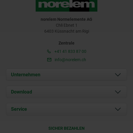
norelem Normelemente AG
Chli Ebnet 1
6403 Küssnacht am Rigi
Zentrale
+41 41 833 87 00
info@norelem.ch
Unternehmen
Über uns
Download
Aktuelles
Dokumente
Service
Kontakt
Lieferkonditionen
SICHER BEZAHLEN