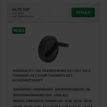
66,96 CHF
DETAILS
zzgl. MwSt.
zzgl. Versandkosten
06265
HANDRAD D1=100, PASSBOHRUNG D2=12H7, GR.2,
THERMOPLAST, KOMP:THERMOPLAST,
SICHERHEITSGRIFF
AUSFÜHRUNG 1=PASSBOHRUNG
AUSSENDURCHMESSER=100
BEFESTIGUNGSBOHRUNG=12H7
HÖHE=43,5
MATERIAL KOMPONENTE=THERMOPLAST
D=28
D3=19
D4=16
D5=M5
D6=16
A=38
A1=3
H=20,1
L=88,6
L1=13
L2=47,5