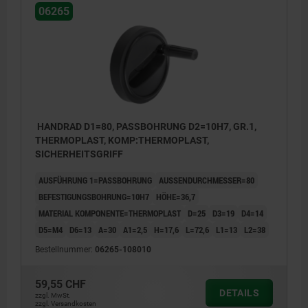
06265
HANDRAD D1=80, PASSBOHRUNG D2=10H7, GR.1,
THERMOPLAST, KOMP:THERMOPLAST,
SICHERHEITSGRIFF
AUSFÜHRUNG 1=PASSBOHRUNG
AUSSENDURCHMESSER=80
BEFESTIGUNGSBOHRUNG=10H7
HÖHE=36,7
MATERIAL KOMPONENTE=THERMOPLAST
D=25
D3=19
D4=14
D5=M4
D6=13
A=30
A1=2,5
H=17,6
L=72,6
L1=13
L2=38
Bestellnummer:
06265-108010
59,55 CHF
DETAILS
zzgl. MwSt.
zzgl. Versandkosten