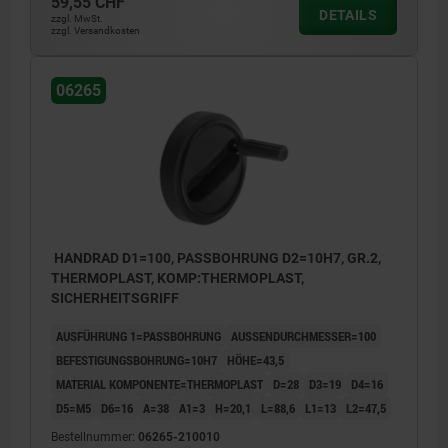
59,55 CHF
DETAILS
zzgl. MwSt.
zzgl. Versandkosten
06265
HANDRAD D1=100, PASSBOHRUNG D2=10H7, GR.2,
THERMOPLAST, KOMP:THERMOPLAST,
SICHERHEITSGRIFF
AUSFÜHRUNG 1=PASSBOHRUNG
AUSSENDURCHMESSER=100
BEFESTIGUNGSBOHRUNG=10H7
HÖHE=43,5
MATERIAL KOMPONENTE=THERMOPLAST
D=28
D3=19
D4=16
D5=M5
D6=16
A=38
A1=3
H=20,1
L=88,6
L1=13
L2=47,5
Bestellnummer:
06265-210010