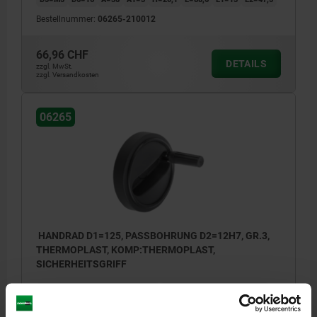
Bestellnummer:
06265-210012
66,96 CHF
DETAILS
zzgl. MwSt.
zzgl. Versandkosten
06265
HANDRAD D1=125, PASSBOHRUNG D2=12H7, GR.3,
THERMOPLAST, KOMP:THERMOPLAST,
SICHERHEITSGRIFF
AUSFÜHRUNG 1=PASSBOHRUNG
AUSSENDURCHMESSER=125
BEFESTIGUNGSBOHRUNG=12H7
HÖHE=52,1