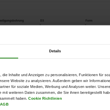
2
D3
Form
12H9
30
A
TABELLE VERGRÖSSERN
14H9
Details
Ab Lager lieferbar
mäßigen Abständen mehrmals täglich aktualisiert.
In 1-2 Wochen lie
, die Inhalte und Anzeigen zu personalisieren, Funktionen für so
 unsere Website zu analysieren. Außerdem geben wir Information
Form
Form-Typ
L1
L2
S
Anzahl der Spe
rtner für soziale Medien, Werbung und Analysen weiter. Unsere
e mit weiteren Daten zusammen, die Sie ihnen bereitgestellt ha
esammelt haben.
Cookie Richtlinien
A
3-Speichen
18
18
1,5
3
AGB