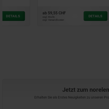
ab
59,55 CHF
ab
50,80 
DETAILS
zzgl. MwSt.
zzgl. MwSt.
zzgl. Versandkosten
zzgl. Versandkos
Jetzt zum norele
Erhalten Sie als Erstes Neuigkeiten zu unseren 