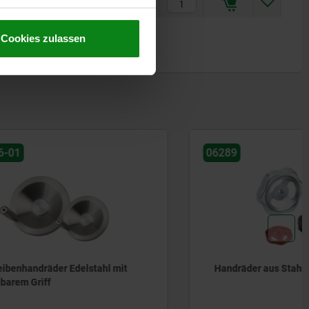
45,29 CHF
Cookies zulassen
06289
hl mit
Handräder aus Stahlblech