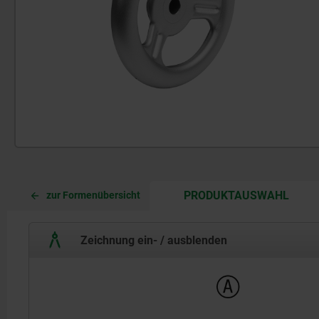
CURR
CURR
PRODUKTAUSWAHL
zur Formenübersicht
TAB:
TAB:
Zeichnung ein- / ausblenden