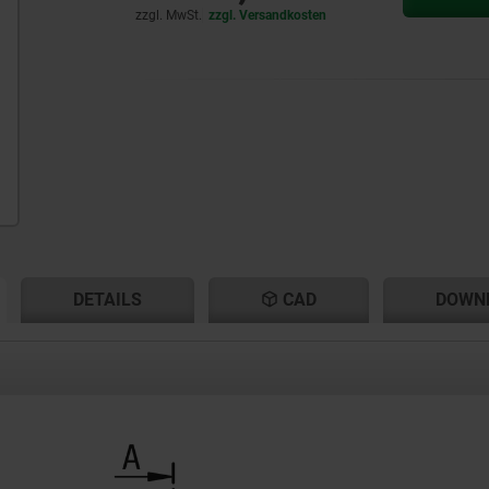
zzgl. MwSt.
zzgl. Versandkosten
ENT
ENT
DETAILS
CAD
DOWN