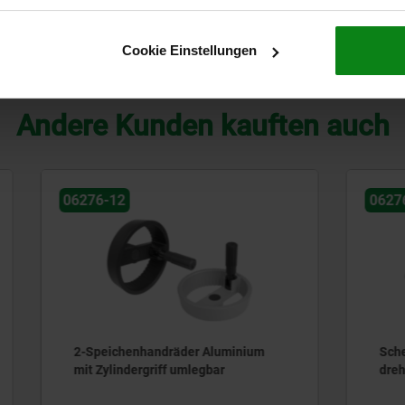
A
3-Speichen
18
18
1,5
3
Cookie Einstellungen
TABELLE VERGRÖSSERN
Andere Kunden kauften auch
06276-01
enhandräder Aluminium
Scheibenhandräder Edelsta
dergriff umlegbar
drehbarem Griff