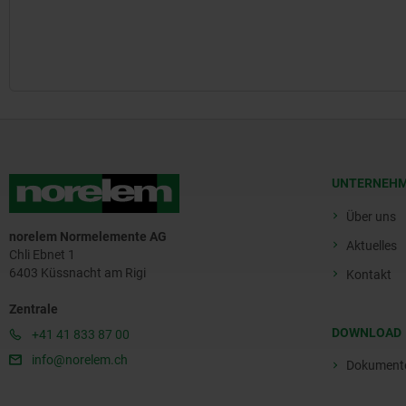
UNTERNEH
Über uns
norelem Normelemente AG
Aktuelles
Chli Ebnet 1
6403 Küssnacht am Rigi
Kontakt
Zentrale
DOWNLOAD
+41 41 833 87 00
info@norelem.ch
Dokument