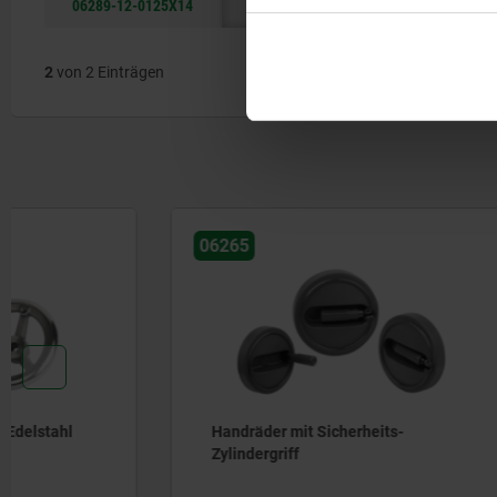
06289-12-0125X14
29
125
14H9
30
2
von 2 Einträgen
06265
06276-12
Handräder mit Sicherheits-
2-Speich
Zylindergriff
mit Zylin