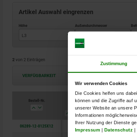
Artikel Auswahl eingrenzen
L3
D1
D
29
125
2
von 2 Einträgen
Zustimmung
VERFÜGBARKEIT
Die Verfügbarkeiten werden in regel
Wir verwenden Cookies
Die Cookies helfen uns dabei
Bestell-Nr.
können und die Zugriffe auf
L3
D1
D2
D3
unserer Website an unsere Pa
Informationen möglicherweis
Ihrer Nutzung der Dienste g
06289-12-0125X12
29
125
12H9
30
Impressum
|
Datenschutz
|