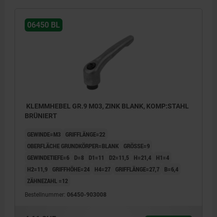
06450 BL
KLEMMHEBEL GR.9 M03, ZINK BLANK, KOMP:STAHL
BRÜNIERT
GEWINDE=M3
GRIFFLÄNGE=22
OBERFLÄCHE GRUNDKÖRPER=BLANK
GRÖSSE=9
GEWINDETIEFE=6
D=8
D1=11
D2=11,5
H=21,4
H1=4
H2=11,9
GRIFFHÖHE=24
H4=27
GRIFFLÄNGE=27,7
B=6,4
ZÄHNEZAHL =12
Bestellnummer:
06450-903008