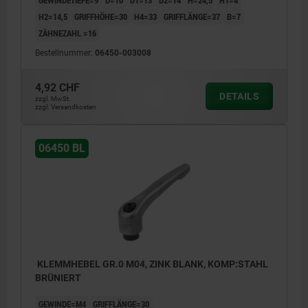
GEWINDETIEFE=9
D=10
D1=13
D2=14
H=24,5
H1=4
H2=14,5
GRIFFHÖHE=30
H4=33
GRIFFLÄNGE=37
B=7
ZÄHNEZAHL =16
Bestellnummer:
06450-003008
4,92 CHF
DETAILS
zzgl. MwSt.
zzgl. Versandkosten
06450 BL
KLEMMHEBEL GR.0 M04, ZINK BLANK, KOMP:STAHL
BRÜNIERT
GEWINDE=M4
GRIFFLÄNGE=30