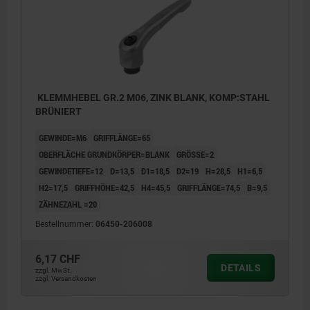
KLEMMHEBEL GR.2 M06, ZINK BLANK, KOMP:STAHL
BRÜNIERT
GEWINDE=M6
GRIFFLÄNGE=65
OBERFLÄCHE GRUNDKÖRPER=BLANK
GRÖSSE=2
GEWINDETIEFE=12
D=13,5
D1=18,5
D2=19
H=28,5
H1=6,5
H2=17,5
GRIFFHÖHE=42,5
H4=45,5
GRIFFLÄNGE=74,5
B=9,5
ZÄHNEZAHL =20
Bestellnummer:
06450-206008
6,17 CHF
DETAILS
zzgl. MwSt.
zzgl. Versandkosten