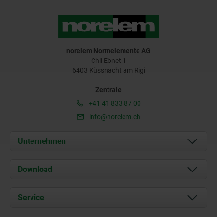
norelem Normelemente AG
Chli Ebnet 1
6403 Küssnacht am Rigi
Zentrale
+41 41 833 87 00
info@norelem.ch
Unternehmen
Über uns
Download
Aktuelles
Dokumente
Service
Kontakt