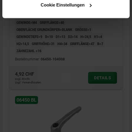
Cookie Einstellungen
KLEMMHEBEL GR.1 M04, ZINK BLANK, KOMP:STAHL
BRÜNIERT
GEWINDE=M4
GRIFFLÄNGE=40
OBERFLÄCHE GRUNDKÖRPER=BLANK
GRÖSSE=1
GEWINDETIEFE=9
D=10
D1=13
D2=14
H=24,5
H1=4
H2=14,5
GRIFFHÖHE=31
H4=34
GRIFFLÄNGE=47
B=7
ZÄHNEZAHL =16
Bestellnummer:
06450-104008
4,92 CHF
DETAILS
zzgl. MwSt.
zzgl. Versandkosten
06450 BL