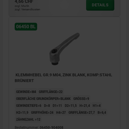
4,66 CHF
DETAILS
zzgl. MwSt.
zzgl. Versandkosten
06450 BL
KLEMMHEBEL GR.9 M04, ZINK BLANK, KOMP:STAHL
BRÜNIERT
GEWINDE=M4
GRIFFLÄNGE=22
OBERFLÄCHE GRUNDKÖRPER=BLANK
GRÖSSE=9
GEWINDETIEFE=6
D=8
D1=11
D2=11,5
H=21,4
H1=4
H2=11,9
GRIFFHÖHE=24
H4=27
GRIFFLÄNGE=27,7
B=6,4
ZÄHNEZAHL =12
Bestellnummer:
06450-904008