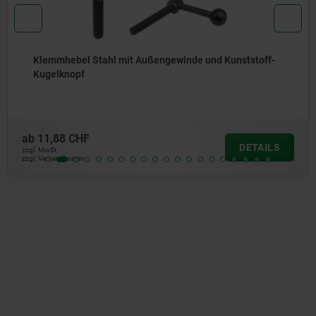
Klemmhebel Zinkdruckguss mit Innengewinde und
Schutzkappe, seidenmatt reinorange, Gewindeeinsa
Stahl brüniert
ab
8,19 CHF
S
DETAI
zzgl. MwSt.
zzgl. Versandkosten