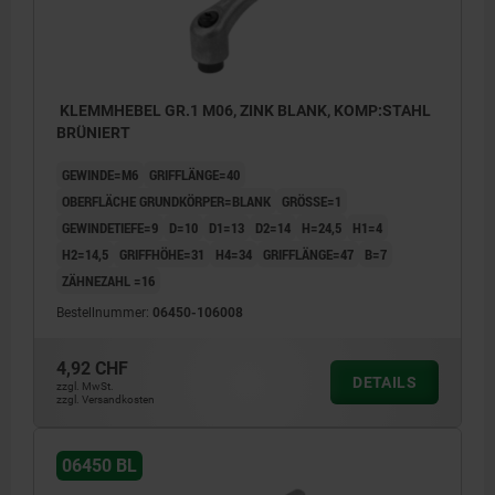
KLEMMHEBEL GR.1 M06, ZINK BLANK, KOMP:STAHL
BRÜNIERT
GEWINDE=M6
GRIFFLÄNGE=40
OBERFLÄCHE GRUNDKÖRPER=BLANK
GRÖSSE=1
GEWINDETIEFE=9
D=10
D1=13
D2=14
H=24,5
H1=4
H2=14,5
GRIFFHÖHE=31
H4=34
GRIFFLÄNGE=47
B=7
ZÄHNEZAHL =16
Bestellnummer:
06450-106008
4,92 CHF
DETAILS
zzgl. MwSt.
zzgl. Versandkosten
06450 BL