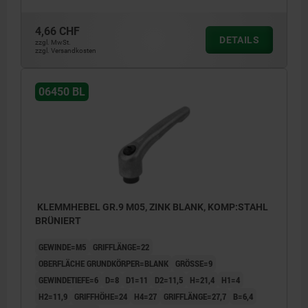
4,66 CHF
DETAILS
zzgl. MwSt.
zzgl. Versandkosten
06450 BL
KLEMMHEBEL GR.9 M05, ZINK BLANK, KOMP:STAHL
BRÜNIERT
GEWINDE=M5
GRIFFLÄNGE=22
OBERFLÄCHE GRUNDKÖRPER=BLANK
GRÖSSE=9
GEWINDETIEFE=6
D=8
D1=11
D2=11,5
H=21,4
H1=4
H2=11,9
GRIFFHÖHE=24
H4=27
GRIFFLÄNGE=27,7
B=6,4