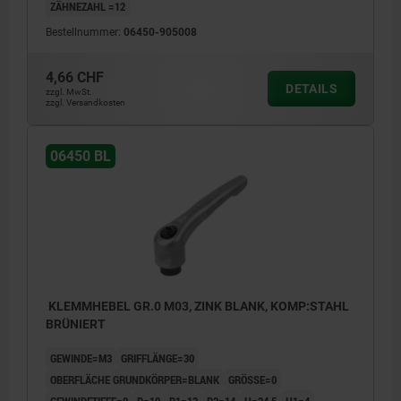
ZÄHNEZAHL =12
Bestellnummer:
06450-905008
4,66 CHF
DETAILS
zzgl. MwSt.
zzgl. Versandkosten
06450 BL
KLEMMHEBEL GR.0 M03, ZINK BLANK, KOMP:STAHL
BRÜNIERT
GEWINDE=M3
GRIFFLÄNGE=30
OBERFLÄCHE GRUNDKÖRPER=BLANK
GRÖSSE=0