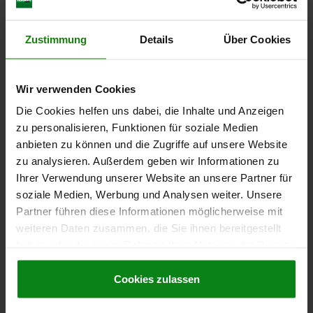
GEWINDE=M5
GRIFFLÄNGE=30
Zustimmung
Details
Über Cookies
OBERFLÄCHE GRUNDKÖRPER=BLANK
GRÖSSE=0
GEWINDETIEFE=9
D=10
D1=13
D2=14
H=24,5
H1=4
H2=14,5
GRIFFHÖHE=30
H4=33
GRIFFLÄNGE=37
B=7
Wir verwenden Cookies
ZÄHNEZAHL =16
Die Cookies helfen uns dabei, die Inhalte und Anzeigen
Bestellnummer:
06450-005008
zu personalisieren, Funktionen für soziale Medien
anbieten zu können und die Zugriffe auf unsere Website
4,92 CHF
DETAILS
zzgl. MwSt.
zu analysieren. Außerdem geben wir Informationen zu
zzgl. Versandkosten
Ihrer Verwendung unserer Website an unsere Partner für
soziale Medien, Werbung und Analysen weiter. Unsere
06450 BL
Partner führen diese Informationen möglicherweise mit
weiteren Daten zusammen, die Sie ihnen bereitgestellt
haben oder die sie im Rahmen Ihrer Nutzung der Dienste
gesammelt haben.
Cookie Richtlinien
Impressum
|
Datenschutz
|
AGB
Cookies zulassen