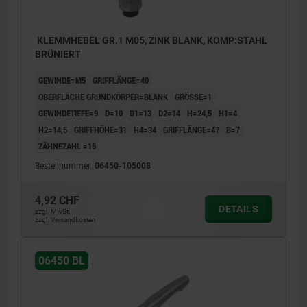
KLEMMHEBEL GR.1 M05, ZINK BLANK, KOMP:STAHL
BRÜNIERT
GEWINDE=M5
GRIFFLÄNGE=40
OBERFLÄCHE GRUNDKÖRPER=BLANK
GRÖSSE=1
GEWINDETIEFE=9
D=10
D1=13
D2=14
H=24,5
H1=4
H2=14,5
GRIFFHÖHE=31
H4=34
GRIFFLÄNGE=47
B=7
ZÄHNEZAHL =16
Bestellnummer:
06450-105008
4,92 CHF
DETAILS
zzgl. MwSt.
zzgl. Versandkosten
06450 BL