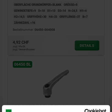
OBERFLÄCHE GRUNDKÖRPER=BLANK
GRÖSSE=0
GEWINDETIEFE=9
D=10
D1=13
D2=14
H=24,5
H1=4
H2=14,5
GRIFFHÖHE=30
H4=33
GRIFFLÄNGE=37
B=7
ZÄHNEZAHL =16
Bestellnummer:
06450-004008
4,92 CHF
DETAILS
zzgl. MwSt.
zzgl. Versandkosten
06450 BL
KLEMMHEBEL GR.0 M05, ZINK BLANK, KOMP:STAHL
BRÜNIERT