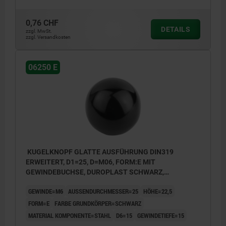
0,76 CHF
DETAILS
zzgl. MwSt.
zzgl. Versandkosten
06250 E
KUGELKNOPF GLATTE AUSFÜHRUNG DIN319
ERWEITERT, D1=25, D=M06, FORM:E MIT
GEWINDEBUCHSE, DUROPLAST SCHWARZ,
KOMP:STAHL
GEWINDE=M6
AUSSENDURCHMESSER=25
HÖHE=22,5
FORM=E
FARBE GRUNDKÖRPER=SCHWARZ
MATERIAL KOMPONENTE=STAHL
D6=15
GEWINDETIEFE=15