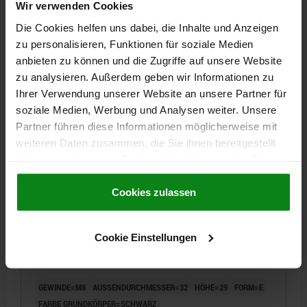
MATERIAL KOMPONENTE=MESSING
D6=15
GEWINDETIEFE=15
Wir verwenden Cookies
Bestellnummer:
06250-23008
Die Cookies helfen uns dabei, die Inhalte und Anzeigen
zu personalisieren, Funktionen für soziale Medien
1,38 CHF
anbieten zu können und die Zugriffe auf unsere Website
DETAILS
zzgl. MwSt.
zu analysieren. Außerdem geben wir Informationen zu
zzgl. Versandkosten
Ihrer Verwendung unserer Website an unsere Partner für
soziale Medien, Werbung und Analysen weiter. Unsere
06250 E
Partner führen diese Informationen möglicherweise mit
weiteren Daten zusammen, die Sie ihnen bereitgestellt
haben oder die sie im Rahmen Ihrer Nutzung der Dienste
gesammelt haben.
Cookie Richtlinien
Impressum
|
Datenschutz
|
AGB
Cookies zulassen
KUGELKNOPF GLATTE AUSFÜHRUNG DIN319
Cookie Einstellungen
ERWEITERT, D1=32, D=M08, FORM:E MIT
GEWINDEBUCHSE, DUROPLAST SCHWARZ,
KOMP:STAHL
GEWINDE=M8
AUSSENDURCHMESSER=32
HÖHE=29
FORM=E
FARBE GRUNDKÖRPER=SCHWARZ