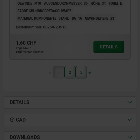
GEWINDE=M10
AUSSENDURCHMESSER=36
HÖHE=34
FORM=E
FARBE GRUNDKÖRPER=SCHWARZ
MATERIAL KOMPONENTE=STAHL
D6=16
GEWINDETIEFE=23
Bestellnummer:
06250-23510
1,60 CHF
DETAILS
zzgl. MwSt.
zzgl. Versandkosten
1
2
3
DETAILS
CAD
DOWNLOADS