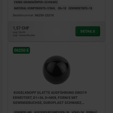
FARBE GRUNDKÖRPER=SCHWARZ
MATERIAL KOMPONENTE=STAHL
D6=18
GEWINDETIEFE=18
Bestellnummer:
06250-23210
1,57 CHF
DETAILS
zzgl. MwSt.
zzgl. Versandkosten
06250 E
KUGELKNOPF GLATTE AUSFÜHRUNG DIN319
ERWEITERT, D1=36, D=M08, FORM:E MIT
GEWINDEBUCHSE, DUROPLAST SCHWARZ,
KOMP:STAHL
GEWINDE=M8
AUSSENDURCHMESSER=36
HÖHE=34
FORM=E