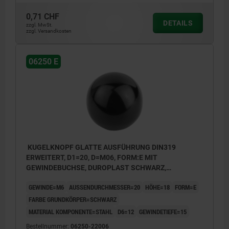
0,71 CHF
DETAILS
zzgl. MwSt.
zzgl. Versandkosten
06250 E
KUGELKNOPF GLATTE AUSFÜHRUNG DIN319
ERWEITERT, D1=20, D=M06, FORM:E MIT
GEWINDEBUCHSE, DUROPLAST SCHWARZ,
KOMP:STAHL
GEWINDE=M6
AUSSENDURCHMESSER=20
HÖHE=18
FORM=E
FARBE GRUNDKÖRPER=SCHWARZ
MATERIAL KOMPONENTE=STAHL
D6=12
GEWINDETIEFE=15
Bestellnummer:
06250-22006