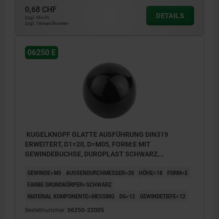
0,68 CHF
DETAILS
zzgl. MwSt.
zzgl. Versandkosten
06250 E
KUGELKNOPF GLATTE AUSFÜHRUNG DIN319
ERWEITERT, D1=20, D=M05, FORM:E MIT
GEWINDEBUCHSE, DUROPLAST SCHWARZ,
KOMP:MESSING
GEWINDE=M5
AUSSENDURCHMESSER=20
HÖHE=18
FORM=E
FARBE GRUNDKÖRPER=SCHWARZ
MATERIAL KOMPONENTE=MESSING
D6=12
GEWINDETIEFE=12
Bestellnummer:
06250-22005