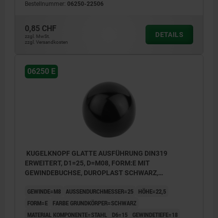
Bestellnummer:
06250-22506
0,85 CHF
DETAILS
zzgl. MwSt.
zzgl. Versandkosten
06250 E
KUGELKNOPF GLATTE AUSFÜHRUNG DIN319
ERWEITERT, D1=25, D=M08, FORM:E MIT
GEWINDEBUCHSE, DUROPLAST SCHWARZ,
KOMP:STAHL
GEWINDE=M8
AUSSENDURCHMESSER=25
HÖHE=22,5
FORM=E
FARBE GRUNDKÖRPER=SCHWARZ
MATERIAL KOMPONENTE=STAHL
D6=15
GEWINDETIEFE=18