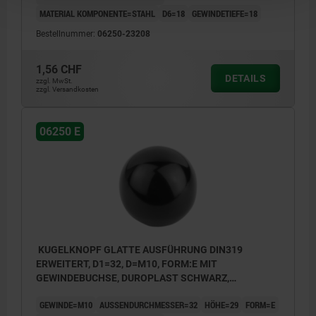
MATERIAL KOMPONENTE=STAHL
D6=18
GEWINDETIEFE=18
Bestellnummer:
06250-23208
1,56 CHF
DETAILS
zzgl. MwSt.
zzgl. Versandkosten
06250 E
KUGELKNOPF GLATTE AUSFÜHRUNG DIN319
ERWEITERT, D1=32, D=M10, FORM:E MIT
GEWINDEBUCHSE, DUROPLAST SCHWARZ,
KOMP:STAHL
GEWINDE=M10
AUSSENDURCHMESSER=32
HÖHE=29
FORM=E