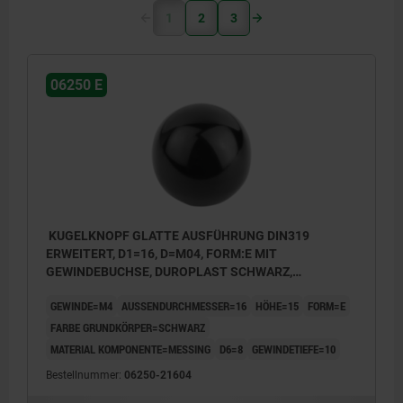
1
2
3
06250 E
KUGELKNOPF GLATTE AUSFÜHRUNG DIN319
ERWEITERT, D1=16, D=M04, FORM:E MIT
GEWINDEBUCHSE, DUROPLAST SCHWARZ,
KOMP:MESSING
GEWINDE=M4
AUSSENDURCHMESSER=16
HÖHE=15
FORM=E
FARBE GRUNDKÖRPER=SCHWARZ
MATERIAL KOMPONENTE=MESSING
D6=8
GEWINDETIEFE=10
Bestellnummer:
06250-21604