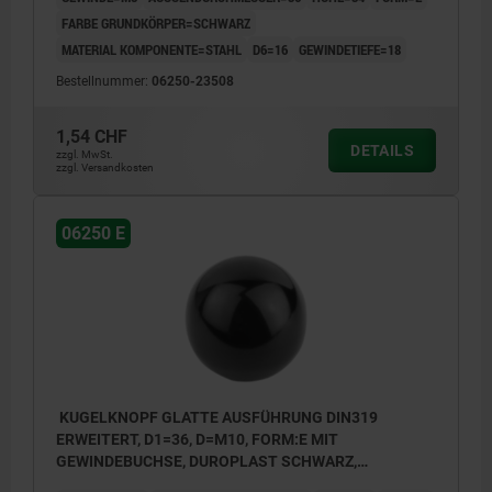
FARBE GRUNDKÖRPER=SCHWARZ
MATERIAL KOMPONENTE=STAHL
D6=16
GEWINDETIEFE=18
Bestellnummer:
06250-23508
1,54 CHF
DETAILS
zzgl. MwSt.
zzgl. Versandkosten
06250 E
KUGELKNOPF GLATTE AUSFÜHRUNG DIN319
ERWEITERT, D1=36, D=M10, FORM:E MIT
GEWINDEBUCHSE, DUROPLAST SCHWARZ,
KOMP:STAHL