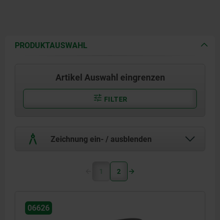
Weichkomponente aus
thermoplastischem Elastomer.
Buchse bzw. Gewindebolzen aus
PRODUKTAUSWAHL
Stahl Festigkeitsklasse 5.8 oder
Edelstahl 1.4305.
Artikel Auswahl eingrenzen
FILTER
Zeichnung ein- / ausblenden
1
2
06626