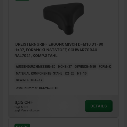
DREISTERNGRIFF ERGONOMISCH D=M10 D1=80
H=37, FORM:K KUNSTSTOFF, SCHWARZGRAU
RAL7021, KOMP:STAHL
AUSSENDURCHMESSER=80
HÖHE=37
GEWINDE=M10
FORM=K
MATERIAL KOMPONENTE=STAHL
D2=26
H1=10
GEWINDETIEFE=17
Bestellnummer:
06626-8010
8,35 CHF
DETAILS
zzgl. MwSt.
zzgl. Versandkosten