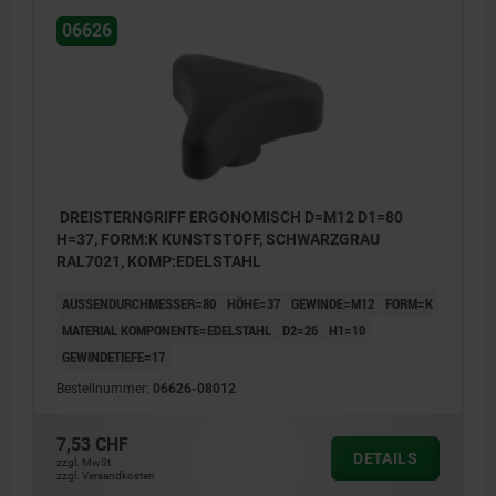
06626
DREISTERNGRIFF ERGONOMISCH D=M12 D1=80
H=37, FORM:K KUNSTSTOFF, SCHWARZGRAU
RAL7021, KOMP:EDELSTAHL
AUSSENDURCHMESSER=80
HÖHE=37
GEWINDE=M12
FORM=K
MATERIAL KOMPONENTE=EDELSTAHL
D2=26
H1=10
GEWINDETIEFE=17
Bestellnummer:
06626-08012
7,53 CHF
DETAILS
zzgl. MwSt.
zzgl. Versandkosten