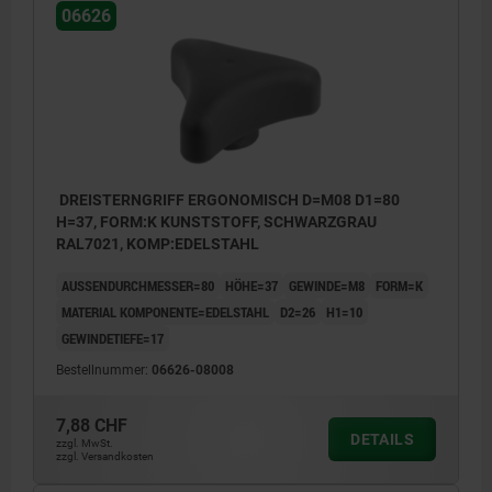
06626
DREISTERNGRIFF ERGONOMISCH D=M08 D1=80
H=37, FORM:K KUNSTSTOFF, SCHWARZGRAU
RAL7021, KOMP:EDELSTAHL
AUSSENDURCHMESSER=80
HÖHE=37
GEWINDE=M8
FORM=K
MATERIAL KOMPONENTE=EDELSTAHL
D2=26
H1=10
GEWINDETIEFE=17
Bestellnummer:
06626-08008
7,88 CHF
DETAILS
zzgl. MwSt.
zzgl. Versandkosten