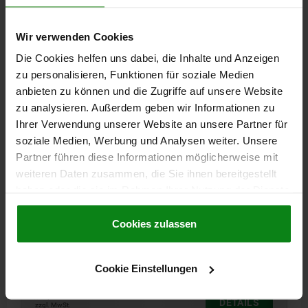
Wir verwenden Cookies
06626
Die Cookies helfen uns dabei, die Inhalte und Anzeigen
zu personalisieren, Funktionen für soziale Medien
anbieten zu können und die Zugriffe auf unsere Website
zu analysieren. Außerdem geben wir Informationen zu
Ihrer Verwendung unserer Website an unsere Partner für
soziale Medien, Werbung und Analysen weiter. Unsere
DREISTERNGRIFF ERGONOMISCH D=M08X25 D1=80
Partner führen diese Informationen möglicherweise mit
H=37, FORM:L KUNSTSTOFF, SCHWARZGRAU
weiteren Daten zusammen, die Sie ihnen bereitgestellt
RAL7021, KOMP:STAHL
haben oder die sie im Rahmen Ihrer Nutzung der Dienste
AUSSENDURCHMESSER=80
HÖHE=37
GEWINDE=M8
gesammelt haben.
Cookie Richtlinien
GEWINDELÄNGE=25
FORM=L
MATERIAL KOMPONENTE=STAHL
Impressum
|
Datenschutz
|
AGB
Cookies zulassen
D2=26
H1=10
Bestellnummer:
06626-8008X25
Cookie Einstellungen
10,97 CHF
DETAILS
zzgl. MwSt.