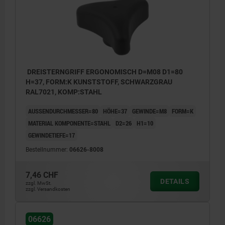
DREISTERNGRIFF ERGONOMISCH D=M08 D1=80
H=37, FORM:K KUNSTSTOFF, SCHWARZGRAU
RAL7021, KOMP:STAHL
AUSSENDURCHMESSER=80
HÖHE=37
GEWINDE=M8
FORM=K
MATERIAL KOMPONENTE=STAHL
D2=26
H1=10
GEWINDETIEFE=17
Bestellnummer:
06626-8008
7,46 CHF
DETAILS
zzgl. MwSt.
zzgl. Versandkosten
06626