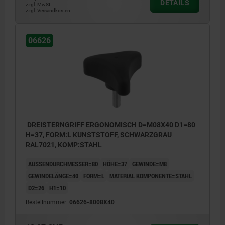
DETAILS
zzgl. MwSt.
zzgl. Versandkosten
06626
DREISTERNGRIFF ERGONOMISCH D=M08X40 D1=80
H=37, FORM:L KUNSTSTOFF, SCHWARZGRAU
RAL7021, KOMP:STAHL
AUSSENDURCHMESSER=80
HÖHE=37
GEWINDE=M8
GEWINDELÄNGE=40
FORM=L
MATERIAL KOMPONENTE=STAHL
D2=26
H1=10
Bestellnummer:
06626-8008X40