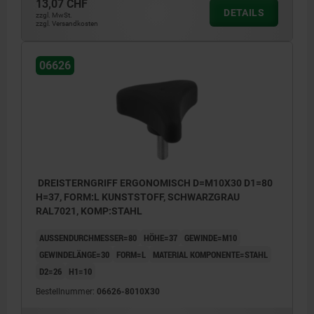
13,07 CHF
DETAILS
zzgl. MwSt.
zzgl. Versandkosten
06626
DREISTERNGRIFF ERGONOMISCH D=M10X30 D1=80
H=37, FORM:L KUNSTSTOFF, SCHWARZGRAU
RAL7021, KOMP:STAHL
AUSSENDURCHMESSER=80
HÖHE=37
GEWINDE=M10
GEWINDELÄNGE=30
FORM=L
MATERIAL KOMPONENTE=STAHL
D2=26
H1=10
Bestellnummer:
06626-8010X30