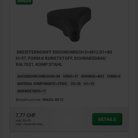
06626
DREISTERNGRIFF ERGONOMISCH D=M12 D1=80
H=37, FORM:K KUNSTSTOFF, SCHWARZGRAU
RAL7021, KOMP:STAHL
AUSSENDURCHMESSER=80
HÖHE=37
GEWINDE=M12
FORM=K
MATERIAL KOMPONENTE=STAHL
D2=26
H1=10
GEWINDETIEFE=17
Bestellnummer:
06626-8012
7,77 CHF
DETAILS
zzgl. MwSt.
zzgl. Versandkosten