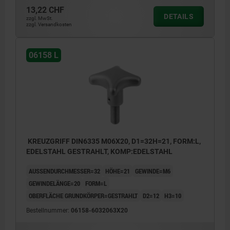
13,22 CHF
DETAILS
zzgl. MwSt.
zzgl. Versandkosten
06158 L
KREUZGRIFF DIN6335 M06X20, D1=32H=21, FORM:L,
EDELSTAHL GESTRAHLT, KOMP:EDELSTAHL
AUSSENDURCHMESSER=32
HÖHE=21
GEWINDE=M6
GEWINDELÄNGE=20
FORM=L
OBERFLÄCHE GRUNDKÖRPER=GESTRAHLT
D2=12
H3=10
Bestellnummer:
06158-6032063X20