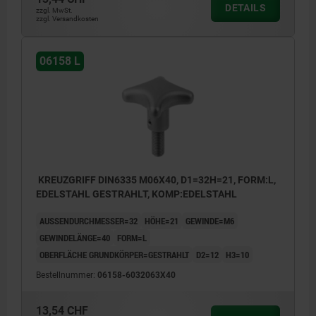
DETAILS
zzgl. MwSt.
zzgl. Versandkosten
06158 L
KREUZGRIFF DIN6335 M06X40, D1=32H=21, FORM:L,
EDELSTAHL GESTRAHLT, KOMP:EDELSTAHL
AUSSENDURCHMESSER=32
HÖHE=21
GEWINDE=M6
GEWINDELÄNGE=40
FORM=L
OBERFLÄCHE GRUNDKÖRPER=GESTRAHLT
D2=12
H3=10
Bestellnummer:
06158-6032063X40
13,54 CHF