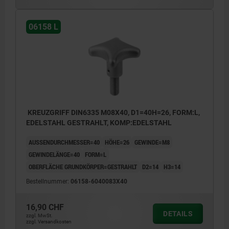
06158 L
KREUZGRIFF DIN6335 M08X40, D1=40H=26, FORM:L,
EDELSTAHL GESTRAHLT, KOMP:EDELSTAHL
AUSSENDURCHMESSER=40
HÖHE=26
GEWINDE=M8
GEWINDELÄNGE=40
FORM=L
OBERFLÄCHE GRUNDKÖRPER=GESTRAHLT
D2=14
H3=14
Bestellnummer:
06158-6040083X40
16,90 CHF
DETAILS
zzgl. MwSt.
zzgl. Versandkosten