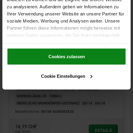
zzgl. MwSt.
zzgl. Versandkosten
zu analysieren. Außerdem geben wir Informationen zu
Ihrer Verwendung unserer Website an unsere Partner für
soziale Medien, Werbung und Analysen weiter. Unsere
06158 L
Partner führen diese Informationen möglicherweise mit
weiteren Daten zusammen, die Sie ihnen bereitgestellt
haben oder die sie im Rahmen Ihrer Nutzung der Dienste
gesammelt haben.
Cookie Richtlinien
Impressum
|
Datenschutz
|
AGB
Cookies zulassen
KREUZGRIFF DIN6335 M08X20, D1=40H=26, FORM:L,
Cookie Einstellungen
EDELSTAHL GESTRAHLT, KOMP:EDELSTAHL
AUSSENDURCHMESSER=40
HÖHE=26
GEWINDE=M8
GEWINDELÄNGE=20
FORM=L
OBERFLÄCHE GRUNDKÖRPER=GESTRAHLT
D2=14
H3=14
Bestellnummer:
06158-6040083X20
16,19 CHF
DETAILS
zzgl. MwSt.