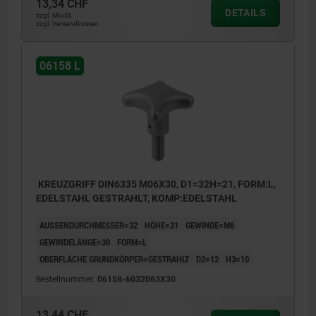
13,34 CHF
DETAILS
zzgl. MwSt.
zzgl. Versandkosten
06158 L
KREUZGRIFF DIN6335 M06X30, D1=32H=21, FORM:L,
EDELSTAHL GESTRAHLT, KOMP:EDELSTAHL
AUSSENDURCHMESSER=32
HÖHE=21
GEWINDE=M6
GEWINDELÄNGE=30
FORM=L
OBERFLÄCHE GRUNDKÖRPER=GESTRAHLT
D2=12
H3=10
Bestellnummer:
06158-6032063X30
13,44 CHF