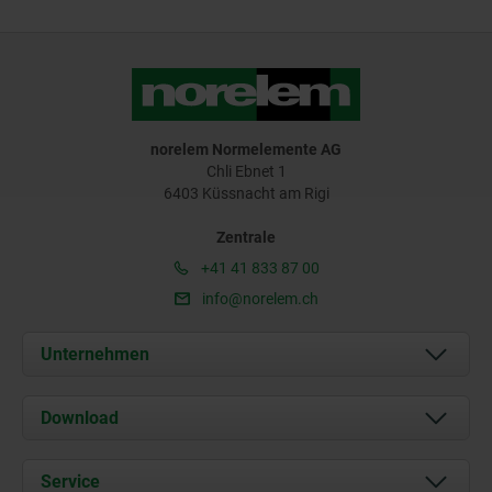
norelem Normelemente AG
Chli Ebnet 1
6403 Küssnacht am Rigi
Zentrale
+41 41 833 87 00
info@norelem.ch
Unternehmen
Über uns
Download
Aktuelles
Dokumente
Service
Kontakt