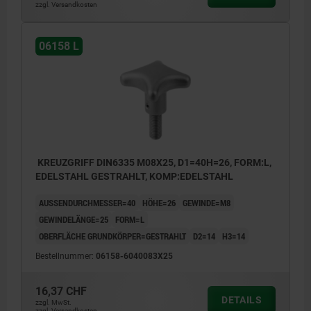
zzgl. Versandkosten
06158 L
KREUZGRIFF DIN6335 M08X25, D1=40H=26, FORM:L,
EDELSTAHL GESTRAHLT, KOMP:EDELSTAHL
AUSSENDURCHMESSER=40
HÖHE=26
GEWINDE=M8
GEWINDELÄNGE=25
FORM=L
OBERFLÄCHE GRUNDKÖRPER=GESTRAHLT
D2=14
H3=14
Bestellnummer:
06158-6040083X25
16,37 CHF
DETAILS
zzgl. MwSt.
zzgl. Versandkosten