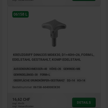
06158 L
KREUZGRIFF DIN6335 M08X30, D1=40H=26, FORM:L,
EDELSTAHL GESTRAHLT, KOMP:EDELSTAHL
AUSSENDURCHMESSER=40
HÖHE=26
GEWINDE=M8
GEWINDELÄNGE=30
FORM=L
OBERFLÄCHE GRUNDKÖRPER=GESTRAHLT
D2=14
H3=14
Bestellnummer:
06158-6040083X30
16,62 CHF
DETAILS
zzgl. MwSt.
zzgl. Versandkosten