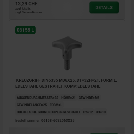
13,29 CHF
DETAILS
zzgl. MwSt.
zzgl. Versandkosten
06158 L
KREUZGRIFF DIN6335 M06X25, D1=32H=21, FORM:L,
EDELSTAHL GESTRAHLT, KOMP:EDELSTAHL
AUSSENDURCHMESSER=32
HÖHE=21
GEWINDE=M6
GEWINDELÄNGE=25
FORM=L
OBERFLÄCHE GRUNDKÖRPER=GESTRAHLT
D2=12
H3=10
Bestellnummer:
06158-6032063X25