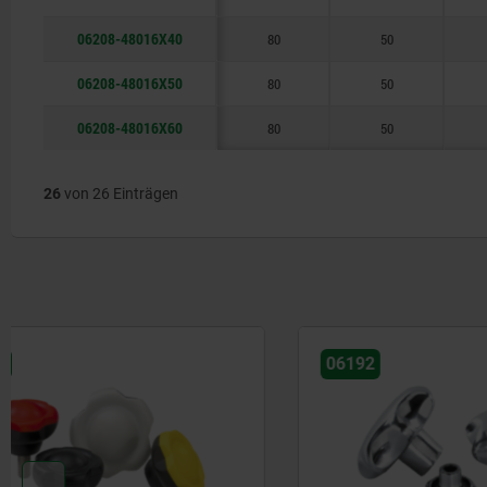
06208-48016X40
80
50
06208-48016X50
80
50
06208-48016X60
80
50
26
von 26 Einträgen
06192
06212