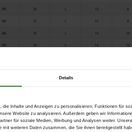
60
M5
20
L
12
8
M5
25
L
12
8
M6
15
L
14
10
M6
20
L
14
10
M6
25
L
14
10
M6
30
L
14
10
Details
M8
20
L
18
12
M8
25
L
18
12
M8
30
L
18
12
, die Inhalte und Anzeigen zu personalisieren, Funktionen für so
 unsere Website zu analysieren. Außerdem geben wir Information
M8
35
L
18
12
rtner für soziale Medien, Werbung und Analysen weiter. Unsere
e mit weiteren Daten zusammen, die Sie ihnen bereitgestellt ha
M8
40
L
18
12