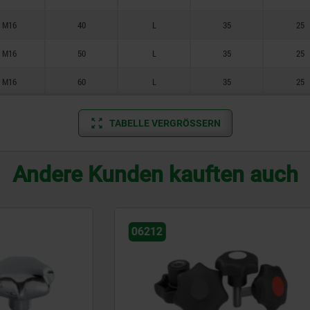
M16
40
L
35
25
M16
50
L
35
25
M16
60
L
35
25
TABELLE VERGRÖSSERN
Andere Kunden kauften auch
06209-01