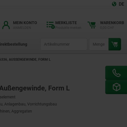
DE
MEIN KONTO
MERKLISTE
WARENKORB
ANMELDEN
Produkte merken
0,00 CHF
productCode
qty
irektbestellung
6336, AUSSENGEWINDE, FORM L
, Außengewinde, Form L
gselement
, Anlagenbau, Vorrichtungsbau
hinen, Aggregaten