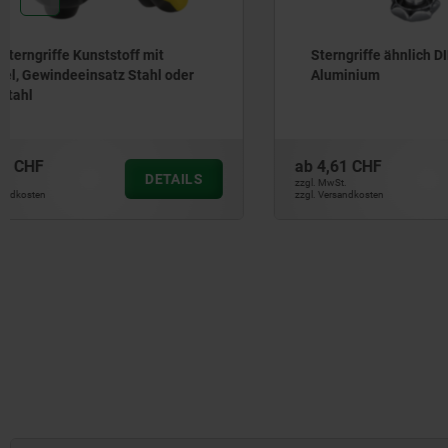
Sterngriffe ähnlich DIN 6336 aus
Sterngrif
Aluminium
Stahlteil
ab
4,61 CHF
ab
1,20 C
DETAILS
zzgl. MwSt.
zzgl. MwSt.
zzgl. Versandkosten
zzgl. Versandkos