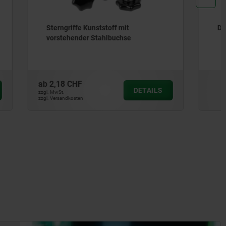
Dreisterngriffe
ab
6,21 CHF
DETAILS
DETAILS
zzgl. MwSt.
zzgl. Versandkosten