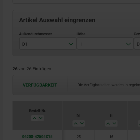
Artikel Auswahl eingrenzen
D1
H
D
25
16
26
von 26 Einträgen
32
20
40
25
VERFÜGBARKEIT
Die Verfügbarkeiten werden in regel
50
32
63
40
Bestell-Nr.
D1
H
80
50
06208-42505X15
25
16