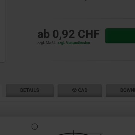
ab
0,92 CHF
zzgl. MwSt.
zzgl. Versandkosten
ENT
ENT
DETAILS
CAD
DOWN