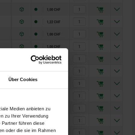
1,00 CHF
1,22 CHF
1,00 CHF
1,00 CHF
1,06 CHF
1,08 CHF
Über Cookies
1,40 CHF
1,42 CHF
1,43 CHF
ziale Medien anbieten zu
en zu Ihrer Verwendung
1,52 CHF
 Partner führen diese
ben oder die sie im Rahmen
1,54 CHF