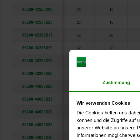
06208-42505X20
25
16
06208-42505X25
25
16
06208-43206X15
32
20
06208-43206X20
32
20
06208-43206X25
32
20
06208-43206X30
32
20
Zustimmung
06208-44008X20
40
25
06208-44008X25
40
25
Wir verwenden Cookies
06208-44008X30
40
25
Die Cookies helfen uns dabei
können und die Zugriffe auf
06208-44008X35
40
25
unserer Website an unsere Pa
Informationen möglicherweis
06208-44008X40
40
25