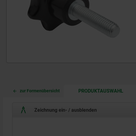
CURR
CURR
PRODUKTAUSWAHL
zur Formenübersicht
TAB:
TAB:
Zeichnung ein- / ausblenden