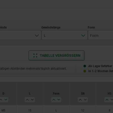
L
Form
M5
15
L
TABELLE VERGRÖSSERN
M6
20
M8
25
Ab Lager lieferbar
mäßigen Abständen mehrmals täglich aktualisiert.
In 1-2 Wochen lie
M10
30
M12
35
D
L
Form
D8
H3
M16
40
50
M5
15
L
12
8