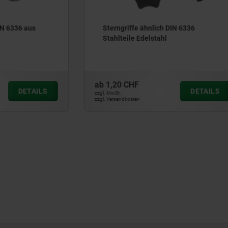
fe ähnlich DIN 6336
Sterngriffe Kunststoff mit
e Edelstahl
vorstehender Stahlbuchse
HF
ab
2,18 CHF
DETAILS
zzgl. MwSt.
ten
zzgl. Versandkosten