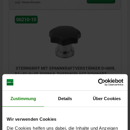
zzgl. Versandkosten
06210-10
STERNGRIFF MIT SPANNKRAFTVERSTÄRKER D=M08,
D1=40, H=35, FORM:K, THERMOPLAST SCHWARZ,
KOMP:EDELSTAHL
AUSSENDURCHMESSER=40
HÖHE=35
GEWINDE=M8
FORM=K
MATERIAL KOMPONENTE=EDELSTAHL
D2=25
H2=23
Zustimmung
Details
Über Cookies
GEWINDETIEFE=22
T1=10
Bestellnummer:
06210-10-308
Wir verwenden Cookies
26,02 CHF
Die Cookies helfen uns dabei, die Inhalte und Anzeigen