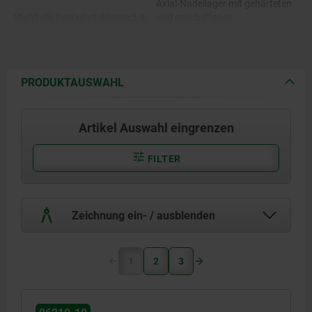
Axial-Nadellager mit gehärteten
Stahlteile Festigkeitsklasse 5.8
und geschliffenen
oder Edelstahl 1.4305.
Anlagescheiben.
PRODUKTAUSWAHL
Artikel Auswahl eingrenzen
FILTER
Zeichnung ein- / ausblenden
1
2
3