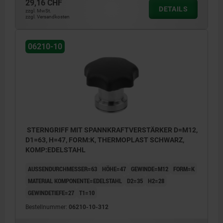
29,16 CHF
DETAILS
zzgl. MwSt.
zzgl. Versandkosten
06210-10
STERNGRIFF MIT SPANNKRAFTVERSTÄRKER D=M12,
D1=63, H=47, FORM:K, THERMOPLAST SCHWARZ,
KOMP:EDELSTAHL
AUSSENDURCHMESSER=63
HÖHE=47
GEWINDE=M12
FORM=K
MATERIAL KOMPONENTE=EDELSTAHL
D2=35
H2=28
GEWINDETIEFE=27
T1=10
Bestellnummer:
06210-10-312