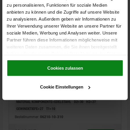
DETAILS
zzgl. MwSt.
zu personalisieren, Funktionen für soziale Medien
zzgl. Versandkosten
anbieten zu können und die Zugriffe auf unsere Website
zu analysieren. Außerdem geben wir Informationen zu
06210-10
Ihrer Verwendung unserer Website an unsere Partner für
soziale Medien, Werbung und Analysen weiter. Unsere
Partner führen diese Informationen möglicherweise mit
weiteren Daten zusammen, die Sie ihnen bereitgestellt
haben oder die sie im Rahmen Ihrer Nutzung der Dienste
gesammelt haben.
Cookie Richtlinien
Impressum
|
Datenschutz
|
AGB
Cookies zulassen
STERNGRIFF MIT SPANNKRAFTVERSTÄRKER D=M10,
D1=50, H=42, FORM:K, THERMOPLAST SCHWARZ,
KOMP:EDELSTAHL
Cookie Einstellungen
AUSSENDURCHMESSER=50
HÖHE=42
GEWINDE=M10
FORM=K
MATERIAL KOMPONENTE=EDELSTAHL
D2=30
H2=27
GEWINDETIEFE=27
T1=10
Bestellnummer:
06210-10-310