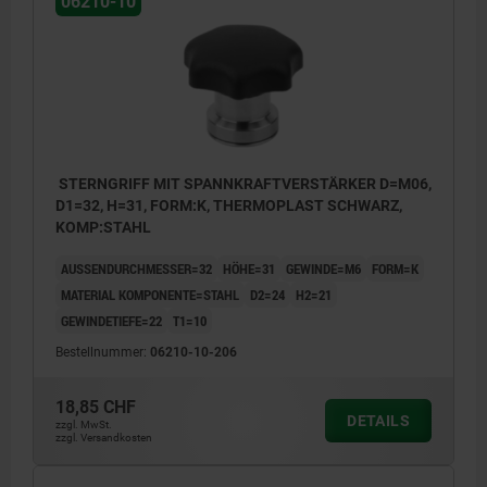
06210-10
STERNGRIFF MIT SPANNKRAFTVERSTÄRKER D=M06,
D1=32, H=31, FORM:K, THERMOPLAST SCHWARZ,
KOMP:STAHL
AUSSENDURCHMESSER=32
HÖHE=31
GEWINDE=M6
FORM=K
MATERIAL KOMPONENTE=STAHL
D2=24
H2=21
GEWINDETIEFE=22
T1=10
Bestellnummer:
06210-10-206
18,85 CHF
DETAILS
zzgl. MwSt.
Form K: Gewindebuchse
zzgl. Versandkosten
Form L: Außengewinde