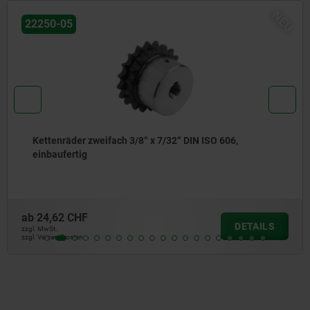
NEU
22250-05
O 606,
Kettenräder zweifach 5/8“ x 3/8“ DIN IS
einbaufertig
ab
32,29 CHF
DETAILS
zzgl. MwSt.
zzgl. Versandkosten