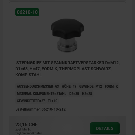
06210-10
STERNGRIFF MIT SPANNKRAFTVERSTÄRKER D=M12,
D1=63, H=47, FORM:K, THERMOPLAST SCHWARZ,
KOMP:STAHL
AUSSENDURCHMESSER=63
HÖHE=47
GEWINDE=M12
FORM=K
MATERIAL KOMPONENTE=STAHL
D2=35
H2=28
GEWINDETIEFE=27
T1=10
Bestellnummer:
06210-10-212
23,16 CHF
DETAILS
zzgl. MwSt.
zzgl. Versandkosten