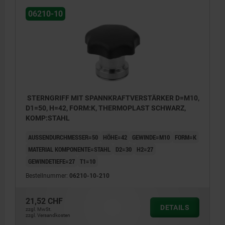
06210-10
STERNGRIFF MIT SPANNKRAFTVERSTÄRKER D=M10,
D1=50, H=42, FORM:K, THERMOPLAST SCHWARZ,
KOMP:STAHL
AUSSENDURCHMESSER=50
HÖHE=42
GEWINDE=M10
FORM=K
MATERIAL KOMPONENTE=STAHL
D2=30
H2=27
GEWINDETIEFE=27
T1=10
Bestellnummer:
06210-10-210
21,52 CHF
DETAILS
zzgl. MwSt.
zzgl. Versandkosten