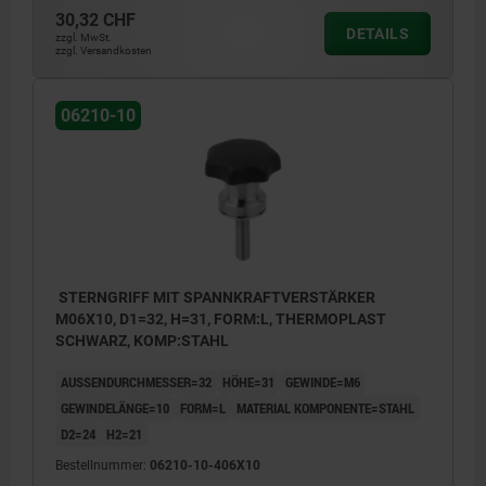
30,32 CHF
DETAILS
zzgl. MwSt.
zzgl. Versandkosten
06210-10
STERNGRIFF MIT SPANNKRAFTVERSTÄRKER
M06X10, D1=32, H=31, FORM:L, THERMOPLAST
SCHWARZ, KOMP:STAHL
AUSSENDURCHMESSER=32
HÖHE=31
GEWINDE=M6
GEWINDELÄNGE=10
FORM=L
MATERIAL KOMPONENTE=STAHL
D2=24
H2=21
Bestellnummer:
06210-10-406X10