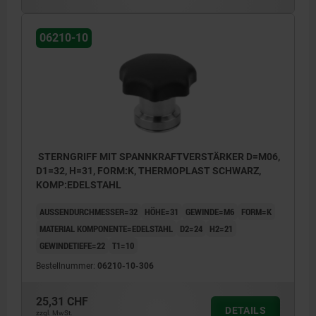
06210-10
STERNGRIFF MIT SPANNKRAFTVERSTÄRKER D=M06,
D1=32, H=31, FORM:K, THERMOPLAST SCHWARZ,
KOMP:EDELSTAHL
AUSSENDURCHMESSER=32
HÖHE=31
GEWINDE=M6
FORM=K
MATERIAL KOMPONENTE=EDELSTAHL
D2=24
H2=21
GEWINDETIEFE=22
T1=10
Bestellnummer:
06210-10-306
25,31 CHF
DETAILS
zzgl. MwSt.