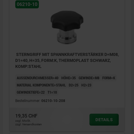
06210-10
STERNGRIFF MIT SPANNKRAFTVERSTÄRKER D=M08,
D1=40, H=35, FORM:K, THERMOPLAST SCHWARZ,
KOMP:STAHL
AUSSENDURCHMESSER=40
HÖHE=35
GEWINDE=M8
FORM=K
MATERIAL KOMPONENTE=STAHL
D2=25
H2=23
GEWINDETIEFE=22
T1=10
Bestellnummer:
06210-10-208
19,35 CHF
DETAILS
zzgl. MwSt.
zzgl. Versandkosten