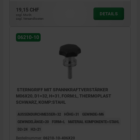
19,15 CHF
DETAILS
zzgl. MwSt.
zzgl. Versandkosten
06210-10
STERNGRIFF MIT SPANNKRAFTVERSTÄRKER
M06X20, D1=32, H=31, FORM:L, THERMOPLAST
SCHWARZ, KOMP:STAHL
AUSSENDURCHMESSER=32
HÖHE=31
GEWINDE=M6
GEWINDELÄNGE=20
FORM=L
MATERIAL KOMPONENTE=STAHL
D2=24
H2=21
Bestellnummer:
06210-10-406X20