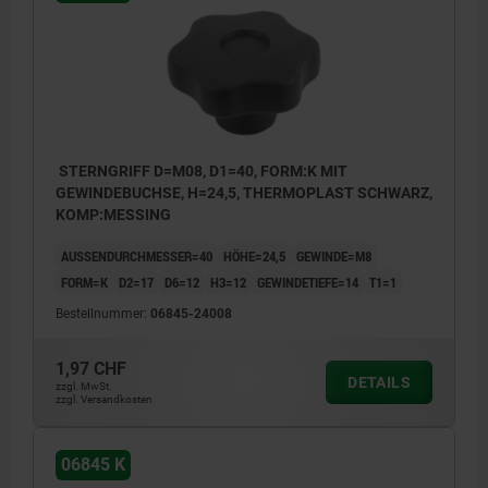
STERNGRIFF D=M08, D1=40, FORM:K MIT
GEWINDEBUCHSE, H=24,5, THERMOPLAST SCHWARZ,
KOMP:MESSING
AUSSENDURCHMESSER=40
HÖHE=24,5
GEWINDE=M8
FORM=K
D2=17
D6=12
H3=12
GEWINDETIEFE=14
T1=1
Bestellnummer:
06845-24008
1,97 CHF
DETAILS
zzgl. MwSt.
zzgl. Versandkosten
06845 K