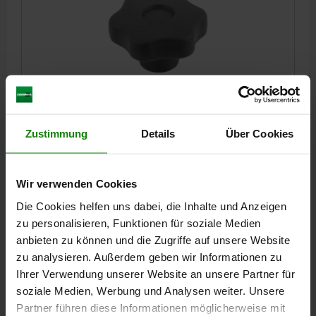
STERNGRIFF D=M08, D1=50, FORM:K MIT
GEWINDEBUCHSE, H=29, THERMOPLAST SCHWARZ,
KOMP:MESSING
Zustimmung
Details
Über Cookies
AUSSENDURCHMESSER=50
HÖHE=29
GEWINDE=M8
FORM=K
D2=20
D6=14,5
H3=15,5
GEWINDETIEFE=14
T1=1,5
Wir verwenden Cookies
Bestellnummer:
06845-25008
Die Cookies helfen uns dabei, die Inhalte und Anzeigen
zu personalisieren, Funktionen für soziale Medien
2,24 CHF
DETAILS
zzgl. MwSt.
anbieten zu können und die Zugriffe auf unsere Website
zzgl. Versandkosten
zu analysieren. Außerdem geben wir Informationen zu
Ihrer Verwendung unserer Website an unsere Partner für
06845 K
soziale Medien, Werbung und Analysen weiter. Unsere
Partner führen diese Informationen möglicherweise mit