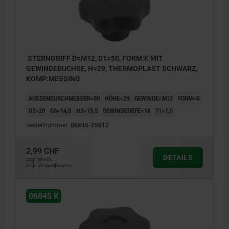
STERNGRIFF D=M12, D1=50, FORM:K MIT
GEWINDEBUCHSE, H=29, THERMOPLAST SCHWARZ,
KOMP:MESSING
AUSSENDURCHMESSER=50
HÖHE=29
GEWINDE=M12
FORM=K
D2=20
D6=14,5
H3=15,5
GEWINDETIEFE=18
T1=1,5
Bestellnummer:
06845-25012
2,99 CHF
DETAILS
zzgl. MwSt.
zzgl. Versandkosten
06845 K