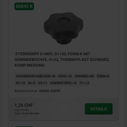
06845 K
STERNGRIFF D=M05, D1=30, FORM:K MIT
GEWINDEBUCHSE, H=22, THERMOPLAST SCHWARZ,
KOMP:MESSING
AUSSENDURCHMESSER=30
HÖHE=22
GEWINDE=M5
FORM=K
D2=15
D6=9
H3=11
GEWINDETIEFE=14
T1=1,5
Bestellnummer:
06845-23005
1,26 CHF
DETAILS
zzgl. MwSt.
zzgl. Versandkosten