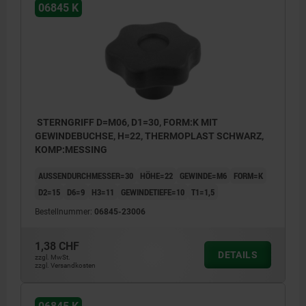
06845 K
STERNGRIFF D=M06, D1=30, FORM:K MIT
GEWINDEBUCHSE, H=22, THERMOPLAST SCHWARZ,
KOMP:MESSING
AUSSENDURCHMESSER=30
HÖHE=22
GEWINDE=M6
FORM=K
D2=15
D6=9
H3=11
GEWINDETIEFE=10
T1=1,5
Bestellnummer:
06845-23006
1,38 CHF
DETAILS
zzgl. MwSt.
zzgl. Versandkosten