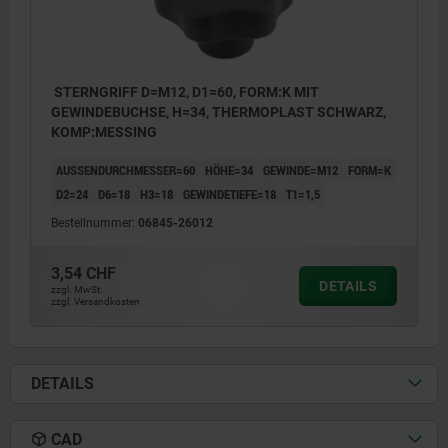
STERNGRIFF D=M12, D1=60, FORM:K MIT
GEWINDEBUCHSE, H=34, THERMOPLAST SCHWARZ,
KOMP:MESSING
AUSSENDURCHMESSER=60
HÖHE=34
GEWINDE=M12
FORM=K
D2=24
D6=18
H3=18
GEWINDETIEFE=18
T1=1,5
Bestellnummer:
06845-26012
3,54 CHF
DETAILS
zzgl. MwSt.
zzgl. Versandkosten
DETAILS
CAD