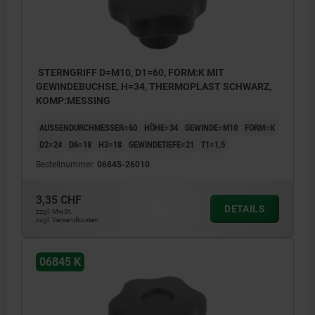
STERNGRIFF D=M10, D1=60, FORM:K MIT
GEWINDEBUCHSE, H=34, THERMOPLAST SCHWARZ,
KOMP:MESSING
AUSSENDURCHMESSER=60
HÖHE=34
GEWINDE=M10
FORM=K
D2=24
D6=18
H3=18
GEWINDETIEFE=21
T1=1,5
Bestellnummer:
06845-26010
3,35 CHF
DETAILS
zzgl. MwSt.
zzgl. Versandkosten
06845 K