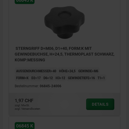
06845 K
STERNGRIFF D=M06, D1=40, FORM:K MIT
GEWINDEBUCHSE, H=24,5, THERMOPLAST SCHWARZ,
KOMP:MESSING
AUSSENDURCHMESSER=40
HÖHE=24,5
GEWINDE=M6
FORM=K
D2=17
D6=12
H3=12
GEWINDETIEFE=16
T1=1
Bestellnummer:
06845-24006
1,97 CHF
DETAILS
zzgl. MwSt.
zzgl. Versandkosten
06845 K