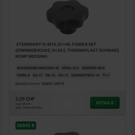
STERNGRIFF D=M10, D1=40, FORM:K MIT
GEWINDEBUCHSE, H=24,5, THERMOPLAST SCHWARZ,
KOMP:MESSING
AUSSENDURCHMESSER=40
HÖHE=24,5
GEWINDE=M10
FORM=K
D2=17
D6=12
H3=12
GEWINDETIEFE=14
T1=1
Bestellnummer:
06845-24010
2,09 CHF
DETAILS
zzgl. MwSt.
zzgl. Versandkosten
06845 K